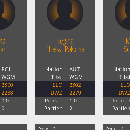
na
Regina
M
dan
Theissl-Pokorna
Sc
POL
Nation
AUT
Natio
WGM
Titel
WGM
Tite
2300
ELO
2302
EL
2288
DWZ
2279
DW
0,0
Punkte
1,0
Punkt
0
Partien
2
Partie
Rang
13
Rang
14