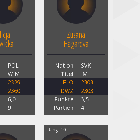
licja
Zuzana
iwicka
Hagarova
n
POL
Nation
SVK
l
WIM
Titel
IM
O
2329
ELO
2303
Z
2360
DWZ
2303
e
6,0
Punkte
3,5
n
9
Partien
4
Rang
10