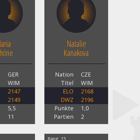
aria
Natalie
höne
Kanakova
n
GER
Nation
CZE
l
WIM
Titel
WIM
O
2147
ELO
2168
Z
2149
DWZ
2196
e
5,5
Punkte
1,0
n
11
Partien
2
Rang
15