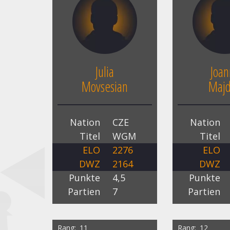
Julia
Joan
Movsesian
Maj
Nation
CZE
Nation
Titel
WGM
Titel
ELO
2276
ELO
DWZ
2164
DWZ
Punkte
4,5
Punkte
Partien
7
Partien
Rang
11
Rang
12