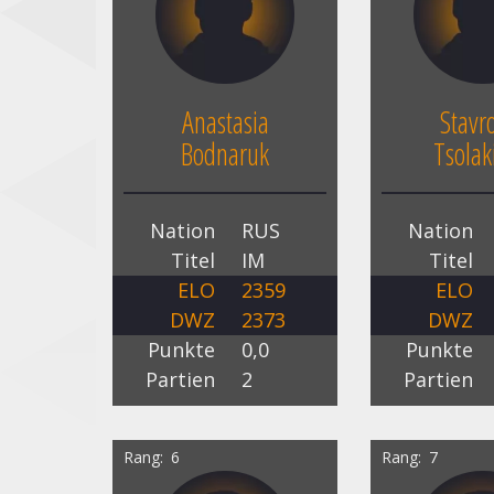
Anastasia
Stavr
Bodnaruk
Tsolak
Nation
RUS
Nation
Titel
IM
Titel
ELO
2359
ELO
DWZ
2373
DWZ
Punkte
0,0
Punkte
Partien
2
Partien
Rang
6
Rang
7