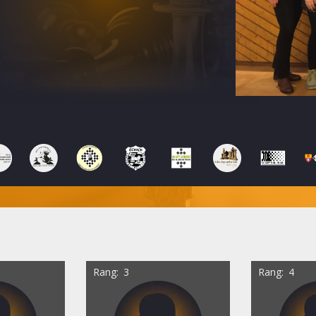
Rang
3
Rang
4