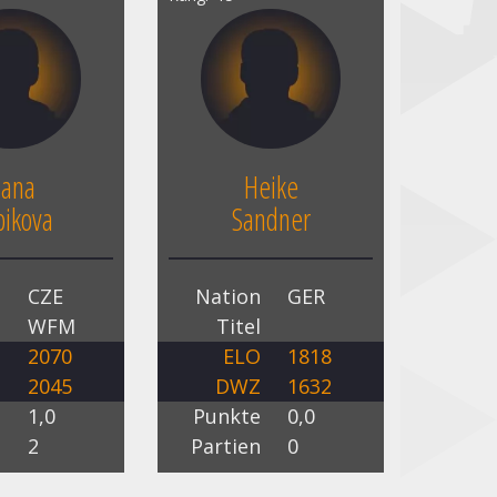
ana
Heike
bikova
Sandner
n
CZE
Nation
GER
l
WFM
Titel
O
2070
ELO
1818
Z
2045
DWZ
1632
e
1,0
Punkte
0,0
n
2
Partien
0