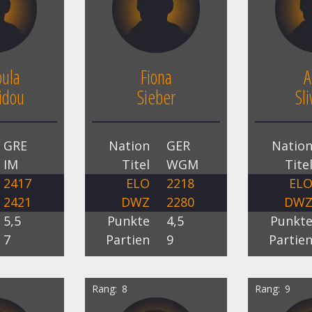
oula
Fiona
A
idou
Sieber
Sl
GRE
Nation
GER
Natio
IM
Titel
WGM
Tite
2417
ELO
2218
EL
2421
DWZ
2280
DW
5,5
Punkte
4,5
Punkt
7
Partien
9
Partie
Rang
8
Rang
9