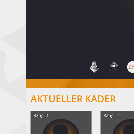
AKTUELLER KADER
Rang
1
Rang
2