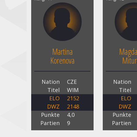
Martina
Magda
Korenova
Mitur
Nation
CZE
Nation
Titel
WIM
Titel
ELO
2152
ELO
DWZ
2148
DWZ
Punkte
4,0
Punkte
Partien
9
Partien