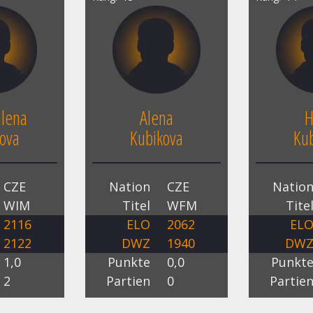
lena
Alena
H
ova
Kubikova
Ku
CZE
Nation
CZE
Natio
WIM
Titel
WFM
Tite
2116
ELO
2062
EL
2122
DWZ
1940
DW
1,0
Punkte
0,0
Punkt
2
Partien
0
Partie