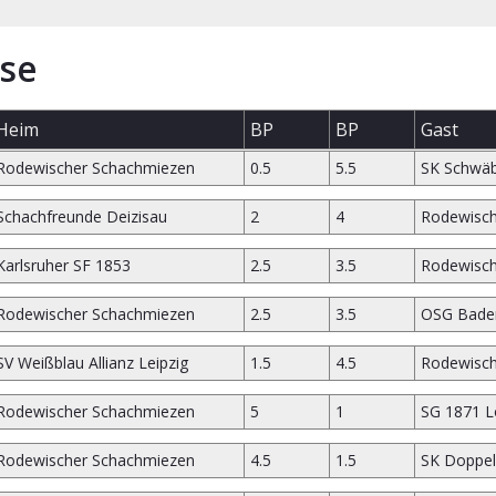
se
Heim
BP
BP
Gast
Rodewischer Schachmiezen
0.5
5.5
SK Schwäb
Schachfreunde Deizisau
2
4
Rodewisch
Karlsruher SF 1853
2.5
3.5
Rodewisch
Rodewischer Schachmiezen
2.5
3.5
OSG Bade
SV Weißblau Allianz Leipzig
1.5
4.5
Rodewisch
Rodewischer Schachmiezen
5
1
SG 1871 L
Rodewischer Schachmiezen
4.5
1.5
SK Doppel