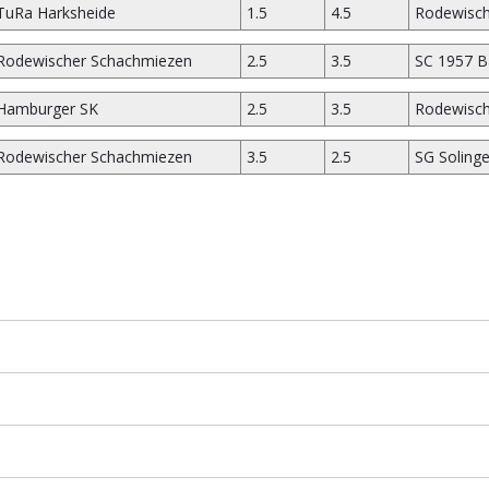
TuRa Harksheide
1.5
4.5
Rodewisch
Rodewischer Schachmiezen
2.5
3.5
SC 1957 B
Hamburger SK
2.5
3.5
Rodewisch
Rodewischer Schachmiezen
3.5
2.5
SG Soling