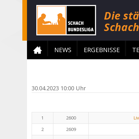
NEWS
ERGEBNISSE
T
30.04.2023 10:00 Uhr
1
2600
Li
2
2609