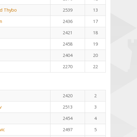
rd Thybo
2539
13
n
2436
17
2421
18
2458
19
2404
20
2270
22
2420
2
v
2513
3
2454
4
vic
2497
5