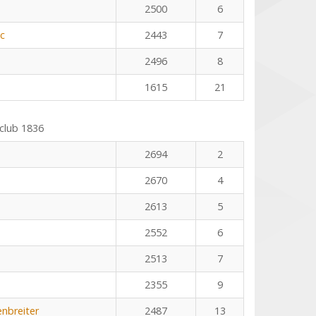
2500
6
ic
2443
7
2496
8
1615
21
club 1836
2694
2
2670
4
2613
5
2552
6
2513
7
2355
9
enbreiter
2487
13