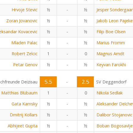
Hrvoje Stevic
½
-
½
Jesper Sondergaa
Zoran Jovanovic
½
-
½
Jakob Leon Pajeke
eksandar Kovacevic
½
-
½
Filip Boe Olsen
Mladen Palac
½
-
½
Marius Fromm
Robert Zelcic
1
-
0
Magnus Arndt
Petar Genov
½
-
½
Keyvan Farokhi
5.5
2.5
chfreunde Deizisau
-
SV Deggendorf
Matthias Blübaum
1
-
0
Nikola Sedlak
Gata Kamsky
½
-
½
Aleksander Delche
Dmitrij Kollars
½
-
½
Dalibor Stojanovic
Abhijeet Gupta
½
-
½
Boban Bogosavlje