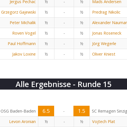
Jergus Pechac
½
-
½
Mads Andersen
Grzegorz Gajewski
½
-
½
Predrag Nikolic
Peter Michalik
½
-
½
Alexander Nauma
Roven Vogel
½
-
½
Jonas Roseneck
Paul Hoffmann
½
-
½
Jörg Wegerle
Jakov Loxine
½
-
½
Oliver Kniest
Alle Ergebnisse - Runde 15
6.5
1.5
OSG Baden-Baden
-
SC Remagen Sinzi
Levon Aronian
½
-
½
Vojtech Plat