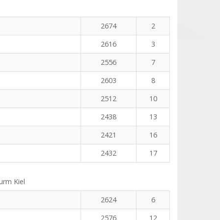
2674
2
2616
3
2556
7
2603
8
2512
10
2438
13
2421
16
2432
17
rm Kiel
2624
6
2576
12