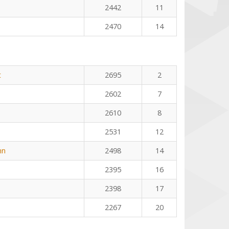
2442
11
2470
14
t
2695
2
2602
7
2610
8
2531
12
nn
2498
14
2395
16
2398
17
2267
20