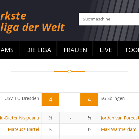
EAMS
DIE LIGA
FRAUEN
LIVE
TOO
USV TU Dresden
4
-
4
SG Solingen
viu-Dieter Nisipeanu
½
-
½
Jorden van Forees
Mateusz Bartel
½
-
½
Max Warmerdam