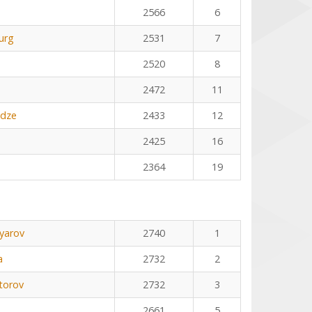
2566
6
urg
2531
7
2520
8
2472
11
adze
2433
12
2425
16
2364
19
yarov
2740
1
a
2732
2
torov
2732
3
2661
5