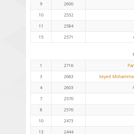
9
2600
10
2532
11
2584
15
2571
1
2716
Pa
3
2683
Seyed Mohammad
4
2603
7
2570
8
2576
10
2473
13
2444