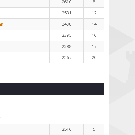
2610
8
2531
12
nn
2498
14
2395
16
2398
17
2267
20
g
2516
5