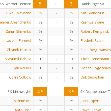
5
3
SV Werder Bremen
-
Hamburger SK
Luke J McShane
½
-
½
Nils Grandelius
xander Areshchenko
½
-
½
Rasmus Svane
Zahar Efimenko
½
-
½
Robert Kempinski
Lucas van Foreest
½
-
½
Frederik Svane
Zbynek Hracek
½
-
½
Sune Berg Hansen
Vlastimil Babula
1
-
0
Thies Heinemann
Jari Reuker
1
-
0
Dorian Rogozenco
Collin Colbow
½
-
½
Dirk Sebastian
4.5
3.5
SK Kirchweyhe
-
SK Doppelbauer Tu
Velimir Ivic
½
-
½
Jonas Bjerre
Ante Brkic
½
-
½
Pawel Teclaf