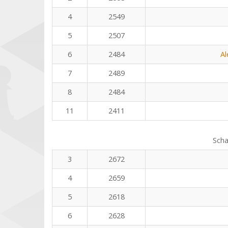
4
2549
5
2507
6
2484
Al
7
2489
8
2484
11
2411
Scha
3
2672
4
2659
5
2618
6
2628