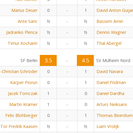
Marius Deuer
0
-
1
David Anton Guija
Ante Saric
½
-
½
Bassem Amin
Jadranko Plenca
½
-
½
Dennis Wagner
Timur Kocharin
½
-
½
Thal Abergel
3.5
4.5
SF Berlin
-
SV Mülheim Nord
n-Christian Schröder
0
-
1
David Navara
Kacper Piorun
0
-
1
Daniel Fridman
Jacek Tomczak
1
-
0
Daniel Dardha
Martin Krämer
1
-
0
Arturs Neiksans
Felix Blohberger
0
-
1
Thomas Beerdsen
Tor Fredrik Kaasen
½
-
½
Liam Vrolijk