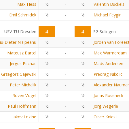
Max Hess
½
-
½
Valentin Buckels
Emil Schmidek
½
-
½
Michael Feygin
4
4
USV TU Dresden
-
SG Solingen
viu-Dieter Nisipeanu
½
-
½
Jorden van Forees
Mateusz Bartel
½
-
½
Max Warmerdam
Jergus Pechac
½
-
½
Mads Andersen
Grzegorz Gajewski
½
-
½
Predrag Nikolic
Peter Michalik
½
-
½
Alexander Nauma
Roven Vogel
½
-
½
Jonas Roseneck
Paul Hoffmann
½
-
½
Jörg Wegerle
Jakov Loxine
½
-
½
Oliver Kniest