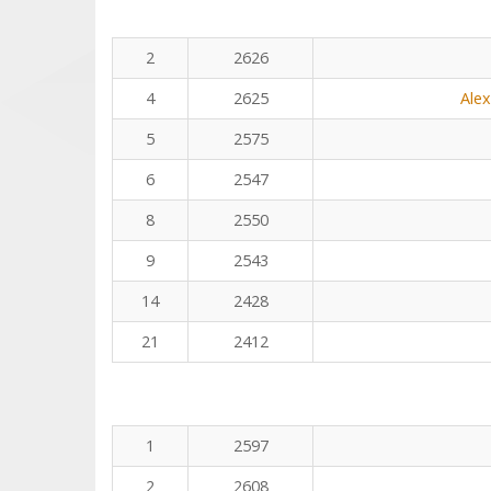
2
2626
4
2625
Ale
5
2575
6
2547
8
2550
9
2543
14
2428
21
2412
1
2597
2
2608