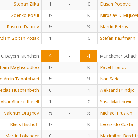
Stepan Zilka
1
-
0
Dusan Popovic
Zdenko Kozul
½
-
½
Miroslav D Miljkov
Rustem Dautov
½
-
½
Martin Petrov
Adam Zoltan Kozak
1
-
0
Stefan Kaufmann
4
4
FC Bayern München
-
Münchener Schach
rham Maghsoodloo
½
-
½
Pavel Eljanov
 Amin Tabatabaei
½
-
½
Ivan Saric
Niclas Huschenbeth
0
-
1
Aleksandar Indjic
Alvar Alonso Rosell
1
-
0
Sasa Martinovic
Valentin Dragnev
½
-
½
Michael Prusikin
Klaus Bischoff
½
-
½
Leonardo Costa
Martin Lokander
0
-
1
Maximilian Bercht