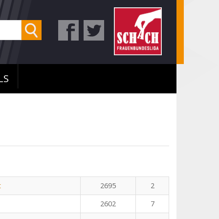
LS
t
2695
2
2602
7