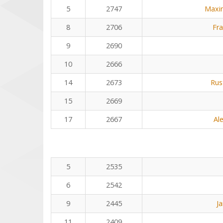
5
2747
Maxi
8
2706
Fra
9
2690
10
2666
14
2673
Rus
15
2669
17
2667
Al
5
2535
6
2542
9
2445
J
11
2409