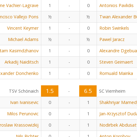
me Vachier-Lagrave
1
-
0
Antonios Pavlidis
ncisco Vallejo Pons
½
-
½
Twan Alexander B
Vincent Keymer
1
-
0
Robin Swinkels
Michael Adams
½
-
½
Pawel Jaracz
tam Kasimdzhanov
1
-
0
Alexandre Dgebu
Arkadij Naiditsch
1
-
0
Steven Geirnaert
exander Donchenko
1
-
0
Romuald Mainka
1.5
6.5
TSV Schönaich
-
SC Viernheim
Ivan Ivanisevic
0
-
1
Shakhriyar Mamed
Milos Perunovic
0
-
1
Jan-Krzysztof Dud
aroslaw Krassowizkij
0
-
1
Nodirbek Abdusat
Nils Richter
0
-
1
Anton Korobov