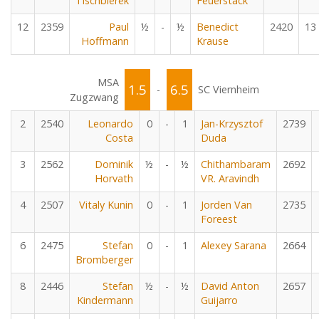
Tischbierek
Feuerstack
12
2359
Paul
½
-
½
Benedict
2420
13
Hoffmann
Krause
MSA
1.5
6.5
-
SC Viernheim
Zugzwang
2
2540
Leonardo
0
-
1
Jan-Krzysztof
2739
Costa
Duda
3
2562
Dominik
½
-
½
Chithambaram
2692
Horvath
VR. Aravindh
4
2507
Vitaly Kunin
0
-
1
Jorden Van
2735
Foreest
6
2475
Stefan
0
-
1
Alexey Sarana
2664
Bromberger
8
2446
Stefan
½
-
½
David Anton
2657
Kindermann
Guijarro