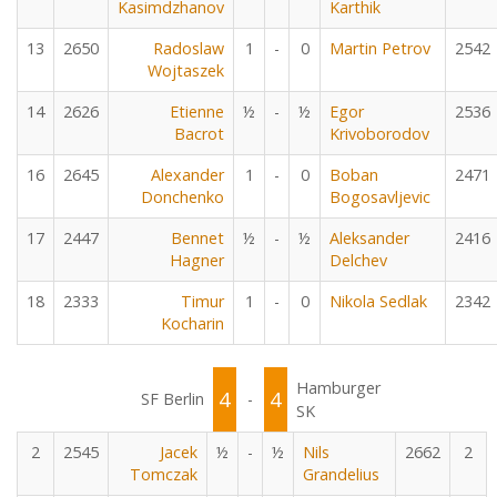
Kasimdzhanov
Karthik
13
2650
Radoslaw
1
-
0
Martin Petrov
2542
Wojtaszek
14
2626
Etienne
½
-
½
Egor
2536
Bacrot
Krivoborodov
16
2645
Alexander
1
-
0
Boban
2471
Donchenko
Bogosavljevic
17
2447
Bennet
½
-
½
Aleksander
2416
Hagner
Delchev
18
2333
Timur
1
-
0
Nikola Sedlak
2342
Kocharin
Hamburger
4
4
SF Berlin
-
SK
2
2545
Jacek
½
-
½
Nils
2662
2
Tomczak
Grandelius