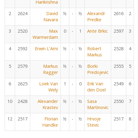
Harikrishna
2
2624
David
½
-
½
Alexandr
2616
2
Navara
Predke
3
2520
Max
0
-
1
Ante Brkic
2597
3
Warmerdam
4
2592
Erwin L'Ami
½
-
½
Robert
2528
4
Markus
5
2579
Markus
½
-
½
Borki
2555
5
Ragger
Predojevic
6
2625
Loek Van
1
-
0
Erik Van
2549
6
Wely
den Doel
10
2428
Alexander
½
-
½
Sasa
2550
7
Krastev
Martinovic
12
2517
Florian
½
-
½
Hrvoje
2517
8
Handke
Stevic