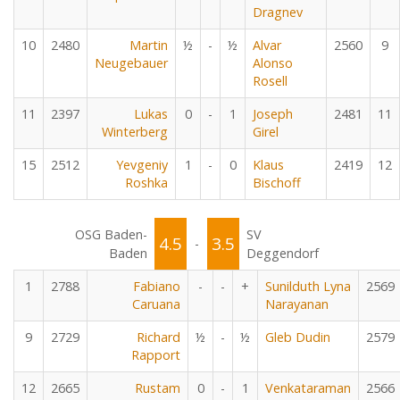
Dragnev
10
2480
Martin
½
-
½
Alvar
2560
9
Neugebauer
Alonso
Rosell
11
2397
Lukas
0
-
1
Joseph
2481
11
Winterberg
Girel
15
2512
Yevgeniy
1
-
0
Klaus
2419
12
Roshka
Bischoff
OSG Baden-
SV
4.5
3.5
-
Baden
Deggendorf
1
2788
Fabiano
-
-
+
Sunilduth Lyna
2569
Caruana
Narayanan
9
2729
Richard
½
-
½
Gleb Dudin
2579
Rapport
12
2665
Rustam
0
-
1
Venkataraman
2566