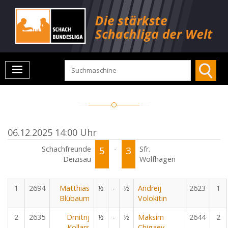
06.12.2025 14:00 Uhr
Schachfreunde
5
-
3
Sfr.
Deizisau
Wolfhagen
1
2694
Matthias
½
-
½
Andreij
2623
1
Blübaum
Volokitin
2
2635
Dmitrij
½
-
½
Maksim
2644
2
Kollars
Chigaev