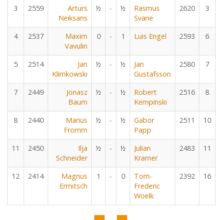
3
2559
Arturs
½
-
½
Rasmus
2620
3
Neiksans
Svane
4
2537
Maxim
0
-
1
Luis Engel
2593
6
Vavulin
5
2514
Jan
½
-
½
Jan
2580
7
Klimkowski
Gustafsson
7
2449
Jonasz
½
-
½
Robert
2516
8
Baum
Kempinski
8
2440
Marius
½
-
½
Gabor
2511
10
Fromm
Papp
11
2450
Ilja
½
-
½
Julian
2483
11
Schneider
Kramer
12
2414
Magnus
1
-
0
Tom-
2392
16
Ermitsch
Frederic
Woelk