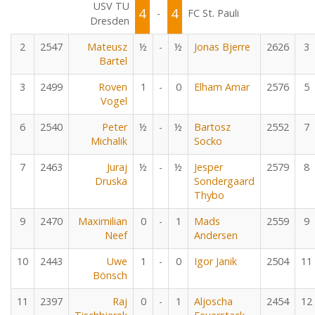
USV TU
4
4
-
FC St. Pauli
Dresden
2
2547
Mateusz
½
-
½
Jonas Bjerre
2626
3
Bartel
3
2499
Roven
1
-
0
Elham Amar
2576
5
Vogel
6
2540
Peter
½
-
½
Bartosz
2552
7
Michalik
Socko
7
2463
Juraj
½
-
½
Jesper
2579
8
Druska
Sondergaard
Thybo
9
2470
Maximilian
0
-
1
Mads
2559
9
Neef
Andersen
10
2443
Uwe
1
-
0
Igor Janik
2504
11
Bönsch
11
2397
Raj
0
-
1
Aljoscha
2454
12