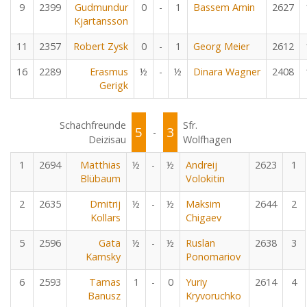
9
2399
Gudmundur
0
-
1
Bassem Amin
2627
Kjartansson
11
2357
Robert Zysk
0
-
1
Georg Meier
2612
16
2289
Erasmus
½
-
½
Dinara Wagner
2408
Gerigk
Schachfreunde
Sfr.
5
3
-
Deizisau
Wolfhagen
1
2694
Matthias
½
-
½
Andreij
2623
1
Blübaum
Volokitin
2
2635
Dmitrij
½
-
½
Maksim
2644
2
Kollars
Chigaev
5
2596
Gata
½
-
½
Ruslan
2638
3
Kamsky
Ponomariov
6
2593
Tamas
1
-
0
Yuriy
2614
4
Banusz
Kryvoruchko