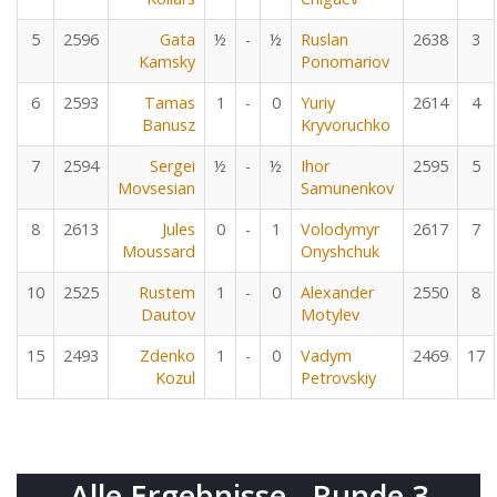
5
2596
Gata
½
-
½
Ruslan
2638
3
Kamsky
Ponomariov
6
2593
Tamas
1
-
0
Yuriy
2614
4
Banusz
Kryvoruchko
7
2594
Sergei
½
-
½
Ihor
2595
5
Movsesian
Samunenkov
8
2613
Jules
0
-
1
Volodymyr
2617
7
Moussard
Onyshchuk
10
2525
Rustem
1
-
0
Alexander
2550
8
Dautov
Motylev
15
2493
Zdenko
1
-
0
Vadym
2469
17
Kozul
Petrovskiy
Alle Ergebnisse - Runde 3