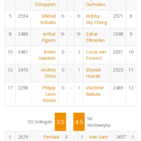
Schoppen
Gumularz
5
2534
Mikhail
½
-
½
Bobby
2571
8
Kobalia
Sky Cheng
8
2486
Arthur
½
-
½
Zahar
2548
9
Pijpers
Efimenko
10
2481
Robin
0
-
1
Lucas van
2531
10
Swinkels
Foreest
12
2470
Andrey
0
-
1
Zbynek
2525
11
Orlov
Hracek
17
2298
Philipp
0
-
1
Vlastimil
2489
12
Leon
Babula
Klaska
SK
3.5
4.5
SG Solingen
-
Kirchweyhe
1
2676
Pentala
0
-
1
Ivan Saric
2657
1