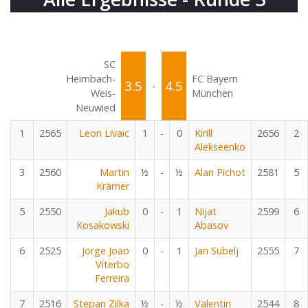
SC
Heimbach-
FC Bayern
3.5
4.5
-
Weis-
München
Neuwied
1
2565
Leon Livaic
1
-
0
Kirill
2656
2
Alekseenko
3
2560
Martin
½
-
½
Alan Pichot
2581
5
Krämer
5
2550
Jakub
0
-
1
Nijat
2599
6
Kosakowski
Abasov
6
2525
Jorge Joao
0
-
1
Jan Subelj
2555
7
Viterbo
Ferreira
7
2516
Stepan Zilka
½
-
½
Valentin
2544
8