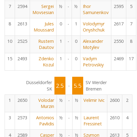
7
2594
Sergei
½
-
½
Ihor
2595
5
Movsesian
Samunenkov
8
2613
Jules
0
-
1
Volodymyr
2617
7
Moussard
Onyshchuk
10
2525
Rustem
1
-
0
Alexander
2550
8
Dautov
Motylev
15
2493
Zdenko
1
-
0
Vadym
2469
17
Kozul
Petrovskiy
Düsseldorfer
SV Werder
2.5
5.5
-
SK
Bremen
1
2650
Volodar
½
-
½
Velimir Ivic
2600
2
Murzin
3
2573
Antonios
½
-
½
Laurent
2610
4
Pavlidis
Fressinet
4
2589
Casper
½
-
½
Szymon
2613
5