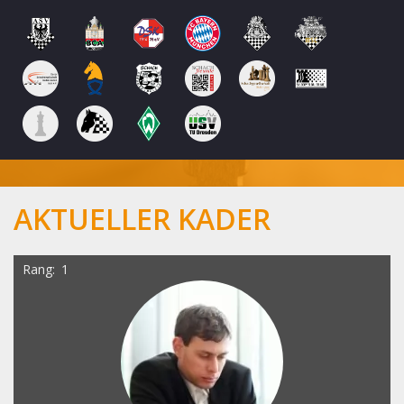
AKTUELLER KADER
Rang
1