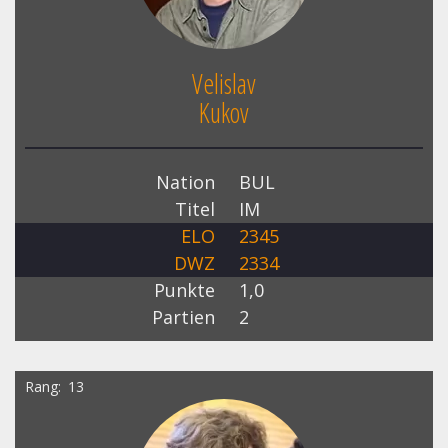
Velislav
Kukov
Nation
BUL
Titel
IM
ELO
2345
DWZ
2334
Punkte
1,0
Partien
2
Rang
13