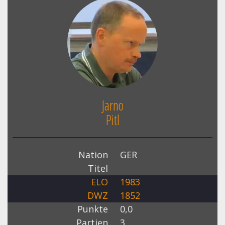
Jarno
Pitl
Nation
GER
Titel
ELO
1983
DWZ
1852
Punkte
0,0
Partien
3