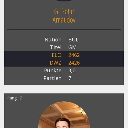
G. Petar
Arnaudov
Nation
BUL
Titel
GM
ELO
2462
DWZ
2426
Punkte
3,0
Partien
7
Rang
7