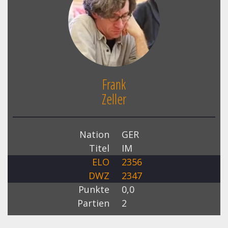
Frank
Zeller
Nation
GER
Titel
IM
ELO
2356
DWZ
2347
Punkte
0,0
Partien
2