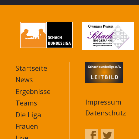
Startseite
MAIN
NAVIGATION
News
FOOTER
Ergebnisse
Impressum
Teams
Datenschutz
Die Liga
Frauen
Live