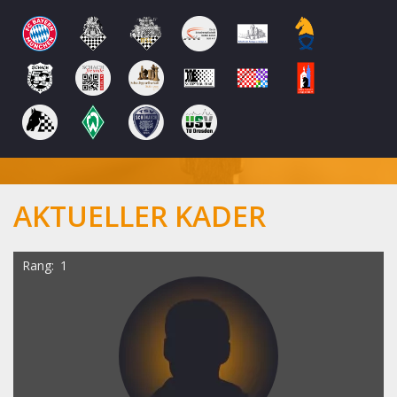
AKTUELLER KADER
Rang
1