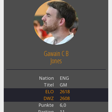
Gawain C B
Jones
Nation
ENG
Titel
GM
ELO
2618
DWZ
2608
Punkte
6,0
Partien
11