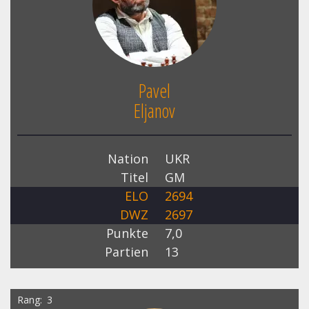
Pavel
Eljanov
Nation
UKR
Titel
GM
ELO
2694
DWZ
2697
Punkte
7,0
Partien
13
Rang
3