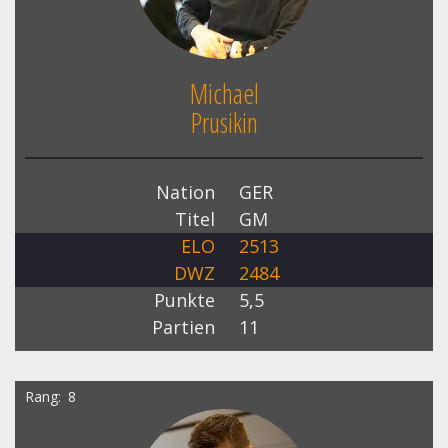
Michael
Prusikin
Nation
GER
Titel
GM
ELO
2513
DWZ
2484
Punkte
5,5
Partien
11
Rang
8