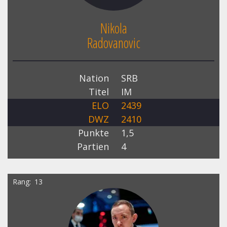
Nikola
Radovanovic
Nation
SRB
Titel
IM
ELO
2439
DWZ
2410
Punkte
1,5
Partien
4
Rang
13