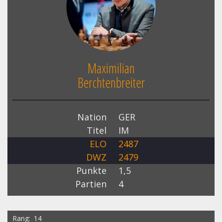
Maximilian
Berchtenbreiter
Nation
GER
Titel
IM
ELO
2487
DWZ
2479
Punkte
1,5
Partien
4
Rang
14