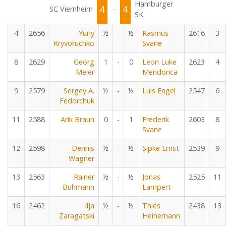
Hamburger
4
4
SC Viernheim
-
SK
4
2656
Yuriy
½
-
½
Rasmus
2616
3
Kryvoruchko
Svane
8
2629
Georg
1
-
0
Leon Luke
2623
4
Meier
Mendonca
9
2579
Sergey A.
½
-
½
Luis Engel
2547
6
Fedorchuk
11
2588
Arik Braun
0
-
1
Frederik
2603
8
Svane
12
2598
Dennis
½
-
½
Sipke Ernst
2539
9
Wagner
13
2563
Rainer
½
-
½
Jonas
2525
11
Buhmann
Lampert
16
2462
Ilja
½
-
½
Thies
2438
13
Zaragatski
Heinemann