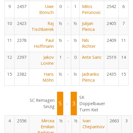
9
2457
Uwe
0
-
1
Milos
2542
6
Bönsch
Perunovic
10
2423
Raj
½
-
½
Julijan
2405
7
Tischbierek
Plenca
11
2378
Paul
½
-
½
Nils
2409
11
Hoffmann
Richter
12
2397
Jakov
1
-
0
Ante Saric
2519
14
Loxine
15
2382
Hans
½
-
½
Jadranko
2435
15
Möhn
Plenca
SK
SC Remagen
5
3
-
Doppelbauer
Sinzig
Turm Kiel
4
2556
Mircea
½
-
½
Ivan
2663
3
Emilian
Cheparinov
Parligras