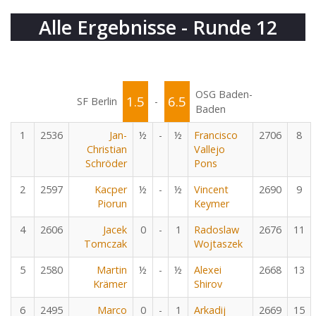
Alle Ergebnisse - Runde 12
OSG Baden-
1.5
6.5
SF Berlin
-
Baden
1
2536
Jan-
½
-
½
Francisco
2706
8
Christian
Vallejo
Schröder
Pons
2
2597
Kacper
½
-
½
Vincent
2690
9
Piorun
Keymer
4
2606
Jacek
0
-
1
Radoslaw
2676
11
Tomczak
Wojtaszek
5
2580
Martin
½
-
½
Alexei
2668
13
Krämer
Shirov
6
2495
Marco
0
-
1
Arkadij
2669
15