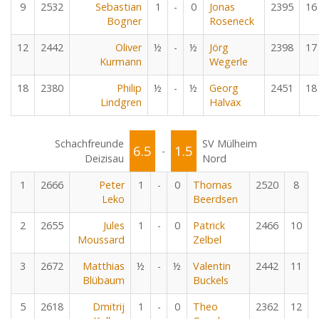
9
2532
Sebastian
1
-
0
Jonas
2395
16
Bogner
Roseneck
12
2442
Oliver
½
-
½
Jörg
2398
17
Kurmann
Wegerle
18
2380
Philip
½
-
½
Georg
2451
18
Lindgren
Halvax
Schachfreunde
SV Mülheim
6.5
1.5
-
Deizisau
Nord
1
2666
Peter
1
-
0
Thomas
2520
8
Leko
Beerdsen
2
2655
Jules
1
-
0
Patrick
2466
10
Moussard
Zelbel
3
2672
Matthias
½
-
½
Valentin
2442
11
Blübaum
Buckels
5
2618
Dmitrij
1
-
0
Theo
2362
12