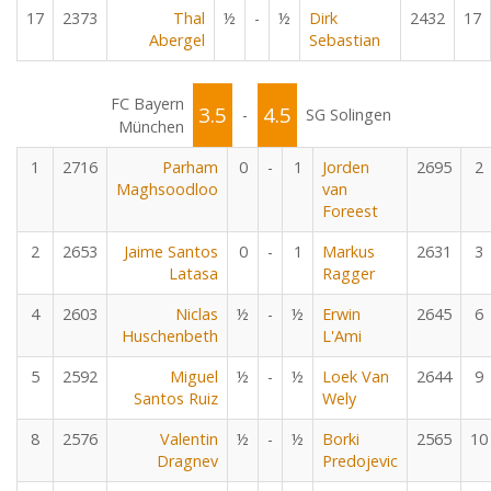
17
2373
Thal
½
-
½
Dirk
2432
17
Abergel
Sebastian
FC Bayern
3.5
4.5
-
SG Solingen
München
1
2716
Parham
0
-
1
Jorden
2695
2
Maghsoodloo
van
Foreest
2
2653
Jaime Santos
0
-
1
Markus
2631
3
Latasa
Ragger
4
2603
Niclas
½
-
½
Erwin
2645
6
Huschenbeth
L'Ami
5
2592
Miguel
½
-
½
Loek Van
2644
9
Santos Ruiz
Wely
8
2576
Valentin
½
-
½
Borki
2565
10
Dragnev
Predojevic