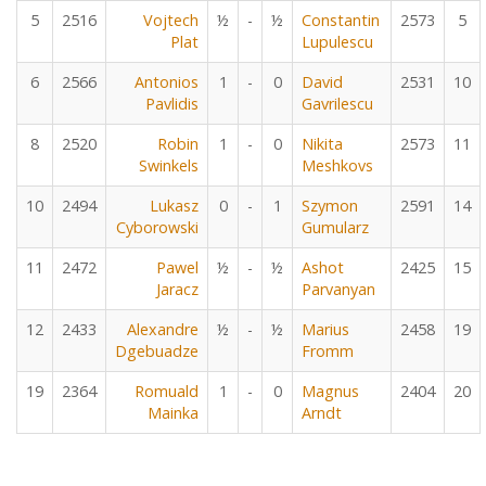
5
2516
Vojtech
½
-
½
Constantin
2573
5
Plat
Lupulescu
6
2566
Antonios
1
-
0
David
2531
10
Pavlidis
Gavrilescu
8
2520
Robin
1
-
0
Nikita
2573
11
Swinkels
Meshkovs
10
2494
Lukasz
0
-
1
Szymon
2591
14
Cyborowski
Gumularz
11
2472
Pawel
½
-
½
Ashot
2425
15
Jaracz
Parvanyan
12
2433
Alexandre
½
-
½
Marius
2458
19
Dgebuadze
Fromm
19
2364
Romuald
1
-
0
Magnus
2404
20
Mainka
Arndt