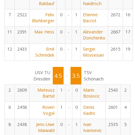
Baldauf
Naiditsch
7
2522
Felix
0
-
1
Etienne
2672
16
Blohberger
Bacrot
11
2391
Max Hess
0
-
1
Alexander
2667
17
Donchenko
12
2433
Emil
0
-
1
Sergei
2615
19
Schmidek
Movsesian
USV TU
TSV
4.5
3.5
-
Dresden
Schönaich
2
2609
Mateusz
1
-
0
Marin
2543
2
Bartel
Bosiocic
6
2458
Roven
1
-
0
Denis
2601
4
Vogel
Kadric
8
2438
Jens-Uwe
0
-
1
Ivan
2535
5
Maiwald
Ivanisevic