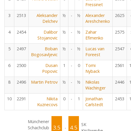
Fressinet
3
2513
Aleksander
½
-
½
Alexander
2625
Delchev
Areshchenko
4
2454
Dalibor
½
-
½
Zahar
2575
Stojanovic
Efimenko
5
2497
Boban
½
-
½
Lucas van
2547
Bogosavljevic
Foreest
6
2500
Dusan
1
-
0
Tomi
2561
Popovic
Nyback
8
2496
Martin Petrov
½
-
½
Nikolas
2446
Wachinger
10
2291
Nikita
0
-
1
Jonathan
2453
Kuznecovs
Carlstedt
Münchener
SK
3.5
4.5
Schachclub
-
Kirchweyhe