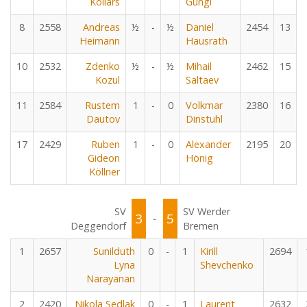
Kollars
Gungl
8
2558
Andreas
½
-
½
Daniel
2454
13
Heimann
Hausrath
10
2532
Zdenko
½
-
½
Mihail
2462
15
Kozul
Saltaev
11
2584
Rustem
1
-
0
Volkmar
2380
16
Dautov
Dinstuhl
17
2429
Ruben
1
-
0
Alexander
2195
20
Gideon
Hönig
Köllner
SV
SV Werder
3
5
-
Deggendorf
Bremen
1
2657
Sunilduth
0
-
1
Kirill
2694
Lyna
Shevchenko
Narayanan
2
2420
Nikola Sedlak
0
-
1
Laurent
2632