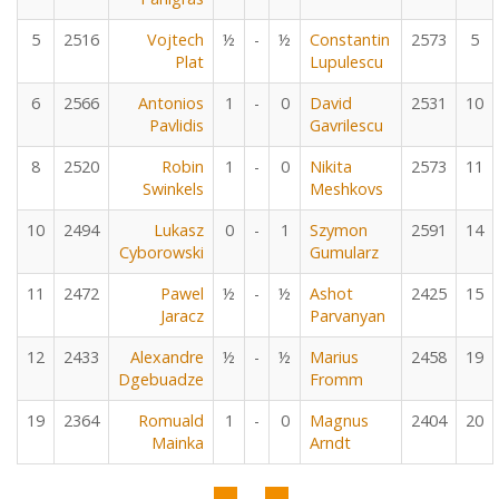
5
2516
Vojtech
½
-
½
Constantin
2573
5
Plat
Lupulescu
6
2566
Antonios
1
-
0
David
2531
10
Pavlidis
Gavrilescu
8
2520
Robin
1
-
0
Nikita
2573
11
Swinkels
Meshkovs
10
2494
Lukasz
0
-
1
Szymon
2591
14
Cyborowski
Gumularz
11
2472
Pawel
½
-
½
Ashot
2425
15
Jaracz
Parvanyan
12
2433
Alexandre
½
-
½
Marius
2458
19
Dgebuadze
Fromm
19
2364
Romuald
1
-
0
Magnus
2404
20
Mainka
Arndt