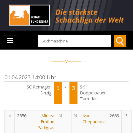
01.04.2023 14:00 Uhr
SC Remagen
5
-
3
SK
Sinzig
Doppelbauer
Turm Kiel
4
2556
Mircea
½
-
½
Ivan
2663
3
Emilian
Cheparinov
Parligras