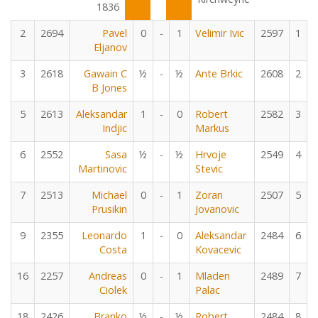
1836
2
2694
Pavel
0
-
1
Velimir Ivic
2597
1
Eljanov
3
2618
Gawain C
½
-
½
Ante Brkic
2608
2
B Jones
5
2613
Aleksandar
1
-
0
Robert
2582
3
Indjic
Markus
6
2552
Sasa
½
-
½
Hrvoje
2549
4
Martinovic
Stevic
7
2513
Michael
0
-
1
Zoran
2507
5
Prusikin
Jovanovic
9
2355
Leonardo
1
-
0
Aleksandar
2484
6
Costa
Kovacevic
16
2257
Andreas
0
-
1
Mladen
2489
7
Ciolek
Palac
18
2426
Branko
½
-
½
Robert
2484
8