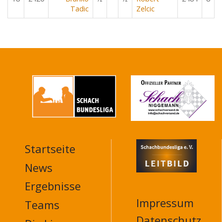
Tadic
Zelcic
Startseite
MAIN
NAVIGATION
News
FOOTER
Ergebnisse
Impressum
Teams
Datenschutz