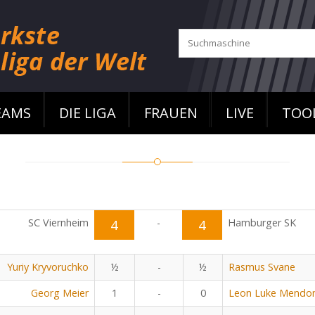
EAMS
DIE LIGA
FRAUEN
LIVE
TOO
SC Viernheim
4
-
4
Hamburger SK
Yuriy Kryvoruchko
½
-
½
Rasmus Svane
Georg Meier
1
-
0
Leon Luke Mendo