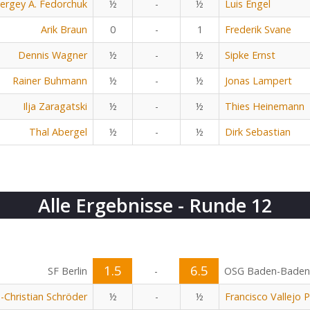
ergey A. Fedorchuk
½
-
½
Luis Engel
Arik Braun
0
-
1
Frederik Svane
Dennis Wagner
½
-
½
Sipke Ernst
Rainer Buhmann
½
-
½
Jonas Lampert
Ilja Zaragatski
½
-
½
Thies Heinemann
Thal Abergel
½
-
½
Dirk Sebastian
Alle Ergebnisse - Runde 12
1.5
6.5
SF Berlin
-
OSG Baden-Baden
n-Christian Schröder
½
-
½
Francisco Vallejo 