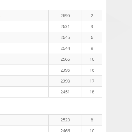
t
2695
2
2631
3
2645
6
2644
9
2565
10
2395
16
2398
17
2451
18
2520
8
2466
10