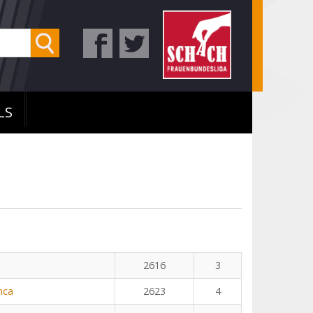
LS
2616
3
nca
2623
4