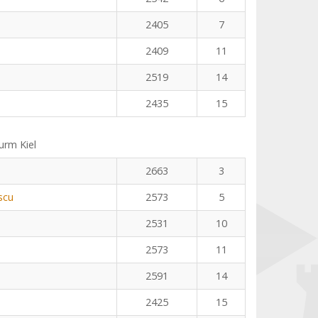
2405
7
2409
11
2519
14
2435
15
rm Kiel
2663
3
scu
2573
5
2531
10
2573
11
2591
14
2425
15