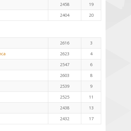
2458
19
2404
20
2616
3
nca
2623
4
2547
6
2603
8
2539
9
2525
11
2438
13
2432
17