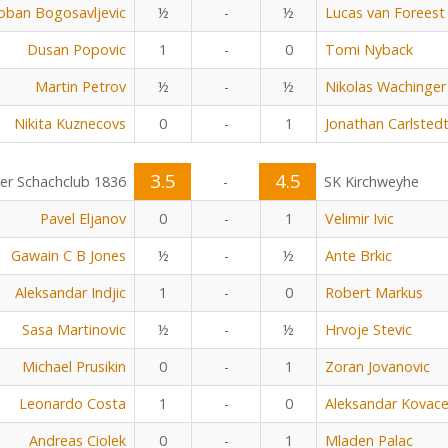
oban Bogosavljevic
½
-
½
Lucas van Foreest
Dusan Popovic
1
-
0
Tomi Nyback
Martin Petrov
½
-
½
Nikolas Wachinger
Nikita Kuznecovs
0
-
1
Jonathan Carlsted
3.5
4.5
r Schachclub 1836
-
SK Kirchweyhe
Pavel Eljanov
0
-
1
Velimir Ivic
Gawain C B Jones
½
-
½
Ante Brkic
Aleksandar Indjic
1
-
0
Robert Markus
Sasa Martinovic
½
-
½
Hrvoje Stevic
Michael Prusikin
0
-
1
Zoran Jovanovic
Leonardo Costa
1
-
0
Aleksandar Kovace
Andreas Ciolek
0
-
1
Mladen Palac