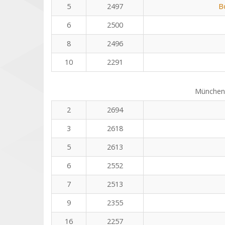
5
2497
B
6
2500
8
2496
10
2291
Münchene
2
2694
3
2618
5
2613
6
2552
7
2513
9
2355
16
2257