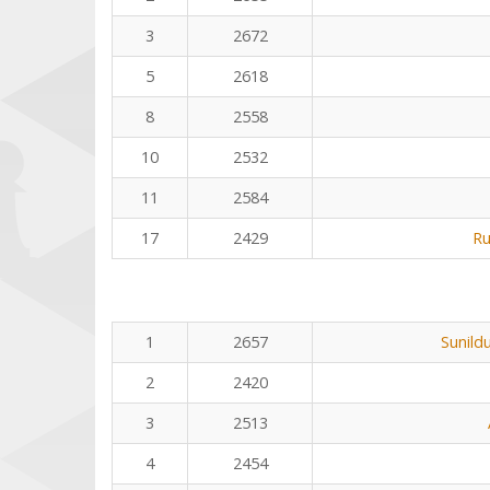
3
2672
5
2618
8
2558
10
2532
11
2584
17
2429
Ru
1
2657
Sunild
2
2420
3
2513
4
2454