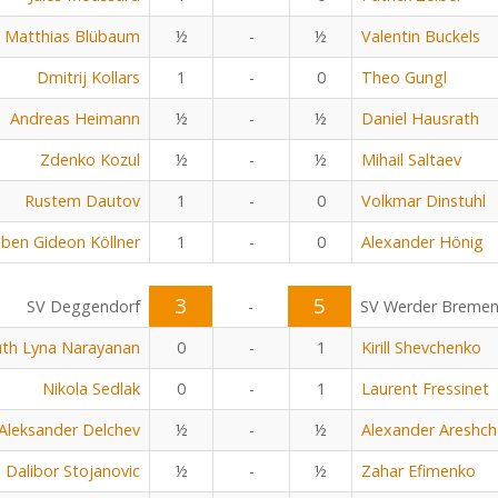
Matthias Blübaum
½
-
½
Valentin Buckels
Dmitrij Kollars
1
-
0
Theo Gungl
Andreas Heimann
½
-
½
Daniel Hausrath
Zdenko Kozul
½
-
½
Mihail Saltaev
Rustem Dautov
1
-
0
Volkmar Dinstuhl
ben Gideon Köllner
1
-
0
Alexander Hönig
3
5
SV Deggendorf
-
SV Werder Breme
uth Lyna Narayanan
0
-
1
Kirill Shevchenko
Nikola Sedlak
0
-
1
Laurent Fressinet
Aleksander Delchev
½
-
½
Alexander Areshc
Dalibor Stojanovic
½
-
½
Zahar Efimenko