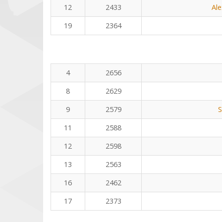
12
2433
Al
19
2364
4
2656
8
2629
9
2579
S
11
2588
12
2598
13
2563
16
2462
17
2373