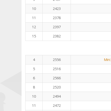
10
2423
11
2378
12
2397
15
2382
4
2556
Mirc
5
2516
6
2566
8
2520
10
2494
11
2472