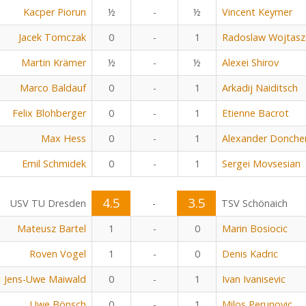
Kacper Piorun
½
-
½
Vincent Keymer
Jacek Tomczak
0
-
1
Radoslaw Wojtasz
Martin Krämer
½
-
½
Alexei Shirov
Marco Baldauf
0
-
1
Arkadij Naiditsch
Felix Blohberger
0
-
1
Etienne Bacrot
Max Hess
0
-
1
Alexander Donche
Emil Schmidek
0
-
1
Sergei Movsesian
4.5
3.5
USV TU Dresden
-
TSV Schönaich
Mateusz Bartel
1
-
0
Marin Bosiocic
Roven Vogel
1
-
0
Denis Kadric
Jens-Uwe Maiwald
0
-
1
Ivan Ivanisevic
Uwe Bönsch
0
-
1
Milos Perunovic