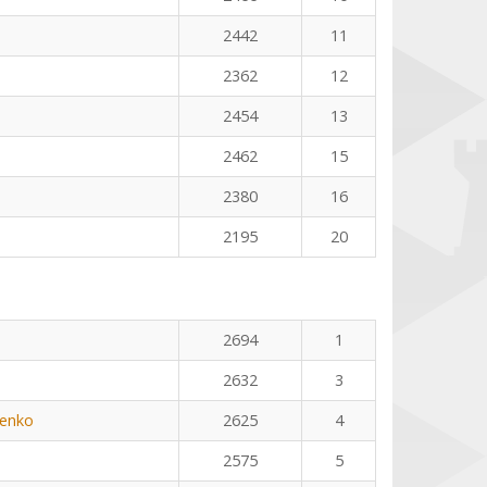
2442
11
2362
12
2454
13
2462
15
2380
16
2195
20
n
2694
1
2632
3
henko
2625
4
2575
5