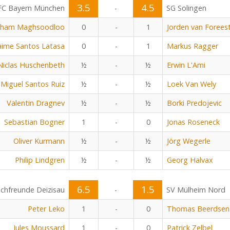
3.5
4.5
FC Bayern München
-
SG Solingen
rham Maghsoodloo
0
-
1
Jorden van Forees
aime Santos Latasa
0
-
1
Markus Ragger
Niclas Huschenbeth
½
-
½
Erwin L'Ami
Miguel Santos Ruiz
½
-
½
Loek Van Wely
Valentin Dragnev
½
-
½
Borki Predojevic
Sebastian Bogner
1
-
0
Jonas Roseneck
Oliver Kurmann
½
-
½
Jörg Wegerle
Philip Lindgren
½
-
½
Georg Halvax
6.5
1.5
chfreunde Deizisau
-
SV Mülheim Nord
Peter Leko
1
-
0
Thomas Beerdsen
Jules Moussard
1
-
0
Patrick Zelbel