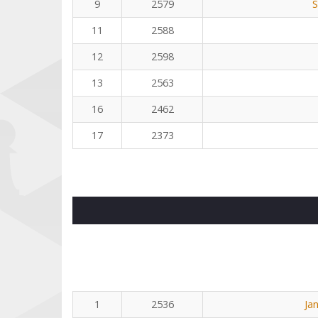
9
2579
S
11
2588
12
2598
13
2563
16
2462
17
2373
1
2536
Ja