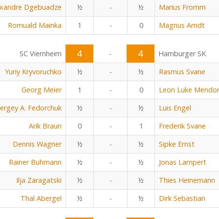
exandre Dgebuadze
½
-
½
Marius Fromm
Romuald Mainka
1
-
0
Magnus Arndt
4
4
SC Viernheim
-
Hamburger SK
Yuriy Kryvoruchko
½
-
½
Rasmus Svane
Georg Meier
1
-
0
Leon Luke Mendo
ergey A. Fedorchuk
½
-
½
Luis Engel
Arik Braun
0
-
1
Frederik Svane
Dennis Wagner
½
-
½
Sipke Ernst
Rainer Buhmann
½
-
½
Jonas Lampert
Ilja Zaragatski
½
-
½
Thies Heinemann
Thal Abergel
½
-
½
Dirk Sebastian