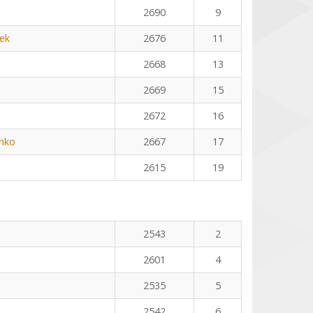
2690
9
ek
2676
11
2668
13
2669
15
2672
16
nko
2667
17
2615
19
2543
2
2601
4
2535
5
2542
6