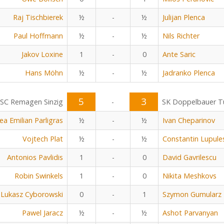
Raj Tischbierek
½
-
½
Julijan Plenca
Paul Hoffmann
½
-
½
Nils Richter
Jakov Loxine
1
-
0
Ante Saric
Hans Möhn
½
-
½
Jadranko Plenca
5
3
SC Remagen Sinzig
-
SK Doppelbauer Tu
ea Emilian Parligras
½
-
½
Ivan Cheparinov
Vojtech Plat
½
-
½
Constantin Lupule
Antonios Pavlidis
1
-
0
David Gavrilescu
Robin Swinkels
1
-
0
Nikita Meshkovs
Lukasz Cyborowski
0
-
1
Szymon Gumularz
Pawel Jaracz
½
-
½
Ashot Parvanyan