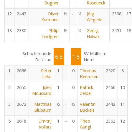
Bogner
Roseneck
12
2442
Oliver
½
-
½
Jörg
2398
17
Kurmann
Wegerle
18
2380
Philip
½
-
½
Georg
2451
18
Lindgren
Halvax
Schachfreunde
SV Mülheim
6.5
1.5
-
Deizisau
Nord
1
2666
Peter
1
-
0
Thomas
2520
8
Leko
Beerdsen
2
2655
Jules
1
-
0
Patrick
2466
10
Moussard
Zelbel
3
2672
Matthias
½
-
½
Valentin
2442
11
Blübaum
Buckels
5
2618
Dmitrij
1
-
0
Theo
2362
12
Kollars
Gungl