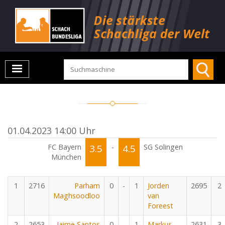
01.04.2023 14:00 Uhr
FC Bayern
3.5
-
4.5
SG Solingen
München
1
2716
Parham
0
-
1
Jorden
2695
2
Maghsoodloo
van
Foreest
2
2653
Jaime Santos
0
-
1
Markus
2631
3