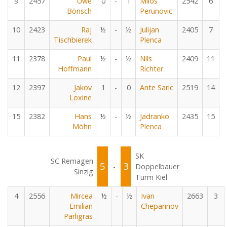
9
2457
Uwe
0
-
1
Milos
2542
6
Bönsch
Perunovic
10
2423
Raj
½
-
½
Julijan
2405
7
Tischbierek
Plenca
11
2378
Paul
½
-
½
Nils
2409
11
Hoffmann
Richter
12
2397
Jakov
1
-
0
Ante Saric
2519
14
Loxine
15
2382
Hans
½
-
½
Jadranko
2435
15
Möhn
Plenca
SK
SC Remagen
5
3
-
Doppelbauer
Sinzig
Turm Kiel
4
2556
Mircea
½
-
½
Ivan
2663
3
Emilian
Cheparinov
Parligras