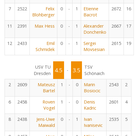
7
2522
Felix
0
-
1
Etienne
2672
16
Blohberger
Bacrot
11
2391
Max Hess
0
-
1
Alexander
2667
17
Donchenko
12
2433
Emil
0
-
1
Sergei
2615
19
Schmidek
Movsesian
USV TU
TSV
4.5
3.5
-
Dresden
Schönaich
2
2609
Mateusz
1
-
0
Marin
2543
2
Bartel
Bosiocic
6
2458
Roven
1
-
0
Denis
2601
4
Vogel
Kadric
8
2438
Jens-Uwe
0
-
1
Ivan
2535
5
Maiwald
Ivanisevic