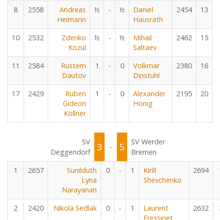
8
2558
Andreas
½
-
½
Daniel
2454
13
Heimann
Hausrath
10
2532
Zdenko
½
-
½
Mihail
2462
15
Kozul
Saltaev
11
2584
Rustem
1
-
0
Volkmar
2380
16
Dautov
Dinstuhl
17
2429
Ruben
1
-
0
Alexander
2195
20
Gideon
Hönig
Köllner
SV
SV Werder
3
5
-
Deggendorf
Bremen
1
2657
Sunilduth
0
-
1
Kirill
2694
Lyna
Shevchenko
Narayanan
2
2420
Nikola Sedlak
0
-
1
Laurent
2632
Fressinet