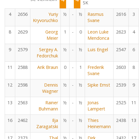
SK
4
2656
Yuriy
½
-
½
Rasmus
2616
3
Kryvoruchko
Svane
8
2629
Georg
1
-
0
Leon Luke
2623
4
Meier
Mendonca
9
2579
Sergey A.
½
-
½
Luis Engel
2547
6
Fedorchuk
11
2588
Arik Braun
0
-
1
Frederik
2603
8
Svane
12
2598
Dennis
½
-
½
Sipke Ernst
2539
9
Wagner
13
2563
Rainer
½
-
½
Jonas
2525
11
Buhmann
Lampert
16
2462
Ilja
½
-
½
Thies
2438
13
Zaragatski
Heinemann
17
2373
Thal
½
-
½
Dirk
2432
17