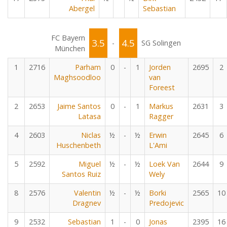
Abergel
Sebastian
FC Bayern
3.5
4.5
-
SG Solingen
München
1
2716
Parham
0
-
1
Jorden
2695
2
Maghsoodloo
van
Foreest
2
2653
Jaime Santos
0
-
1
Markus
2631
3
Latasa
Ragger
4
2603
Niclas
½
-
½
Erwin
2645
6
Huschenbeth
L'Ami
5
2592
Miguel
½
-
½
Loek Van
2644
9
Santos Ruiz
Wely
8
2576
Valentin
½
-
½
Borki
2565
10
Dragnev
Predojevic
9
2532
Sebastian
1
-
0
Jonas
2395
16