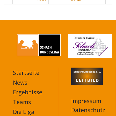
Startseite
MAIN
NAVIGATION
News
FOOTER
Ergebnisse
Impressum
Teams
Datenschutz
Die Liga