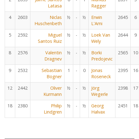
Latasa
Ragger
4
2603
Niclas
½
-
½
Erwin
2645
6
Huschenbeth
L'Ami
5
2592
Miguel
½
-
½
Loek Van
2644
9
Santos Ruiz
Wely
8
2576
Valentin
½
-
½
Borki
2565
10
Dragnev
Predojevic
9
2532
Sebastian
1
-
0
Jonas
2395
16
Bogner
Roseneck
12
2442
Oliver
½
-
½
Jörg
2398
17
Kurmann
Wegerle
18
2380
Philip
½
-
½
Georg
2451
18
Lindgren
Halvax