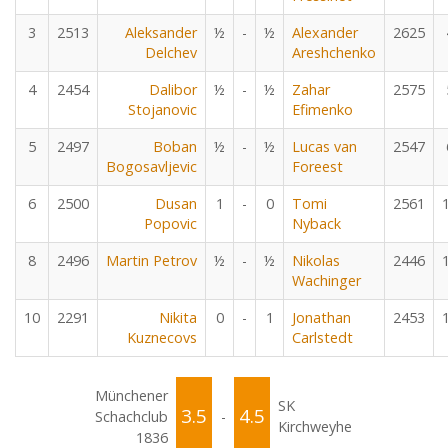
3
2513
Aleksander
½
-
½
Alexander
2625
Delchev
Areshchenko
4
2454
Dalibor
½
-
½
Zahar
2575
Stojanovic
Efimenko
5
2497
Boban
½
-
½
Lucas van
2547
Bogosavljevic
Foreest
6
2500
Dusan
1
-
0
Tomi
2561
Popovic
Nyback
8
2496
Martin Petrov
½
-
½
Nikolas
2446
Wachinger
10
2291
Nikita
0
-
1
Jonathan
2453
Kuznecovs
Carlstedt
Münchener
SK
3.5
4.5
Schachclub
-
Kirchweyhe
1836