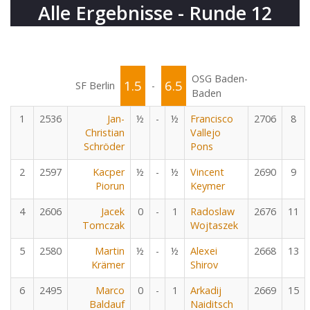
Alle Ergebnisse - Runde 12
OSG Baden-
1.5
6.5
SF Berlin
-
Baden
1
2536
Jan-
½
-
½
Francisco
2706
8
Christian
Vallejo
Schröder
Pons
2
2597
Kacper
½
-
½
Vincent
2690
9
Piorun
Keymer
4
2606
Jacek
0
-
1
Radoslaw
2676
11
Tomczak
Wojtaszek
5
2580
Martin
½
-
½
Alexei
2668
13
Krämer
Shirov
6
2495
Marco
0
-
1
Arkadij
2669
15
Baldauf
Naiditsch