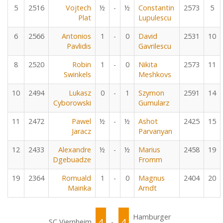
5
2516
Vojtech
½
-
½
Constantin
2573
5
Plat
Lupulescu
6
2566
Antonios
1
-
0
David
2531
10
Pavlidis
Gavrilescu
8
2520
Robin
1
-
0
Nikita
2573
11
Swinkels
Meshkovs
10
2494
Lukasz
0
-
1
Szymon
2591
14
Cyborowski
Gumularz
11
2472
Pawel
½
-
½
Ashot
2425
15
Jaracz
Parvanyan
12
2433
Alexandre
½
-
½
Marius
2458
19
Dgebuadze
Fromm
19
2364
Romuald
1
-
0
Magnus
2404
20
Mainka
Arndt
Hamburger
4
4
SC Viernheim
-