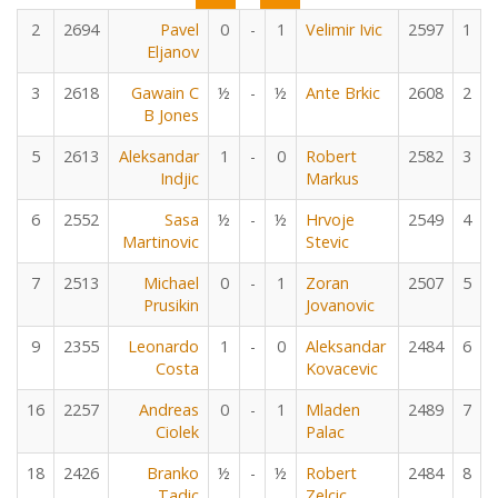
2
2694
Pavel
0
-
1
Velimir Ivic
2597
1
Eljanov
3
2618
Gawain C
½
-
½
Ante Brkic
2608
2
B Jones
5
2613
Aleksandar
1
-
0
Robert
2582
3
Indjic
Markus
6
2552
Sasa
½
-
½
Hrvoje
2549
4
Martinovic
Stevic
7
2513
Michael
0
-
1
Zoran
2507
5
Prusikin
Jovanovic
9
2355
Leonardo
1
-
0
Aleksandar
2484
6
Costa
Kovacevic
16
2257
Andreas
0
-
1
Mladen
2489
7
Ciolek
Palac
18
2426
Branko
½
-
½
Robert
2484
8
Tadic
Zelcic