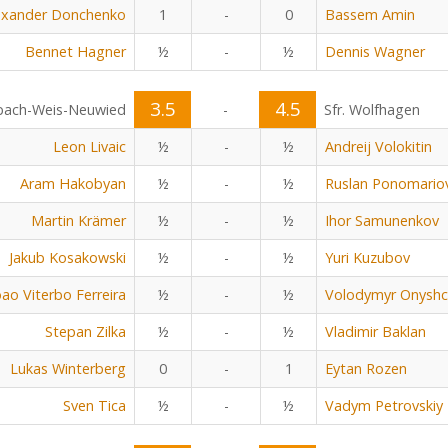
exander Donchenko
1
-
0
Bassem Amin
Bennet Hagner
½
-
½
Dennis Wagner
3.5
4.5
bach-Weis-Neuwied
-
Sfr. Wolfhagen
Leon Livaic
½
-
½
Andreij Volokitin
Aram Hakobyan
½
-
½
Ruslan Ponomario
Martin Krämer
½
-
½
Ihor Samunenkov
Jakub Kosakowski
½
-
½
Yuri Kuzubov
oao Viterbo Ferreira
½
-
½
Volodymyr Onyshc
Stepan Zilka
½
-
½
Vladimir Baklan
Lukas Winterberg
0
-
1
Eytan Rozen
Sven Tica
½
-
½
Vadym Petrovskiy