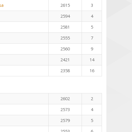
sa
2615
3
2594
4
2581
5
2555
7
l
2560
9
2421
14
2358
16
2602
2
2573
4
2579
5
2553
6