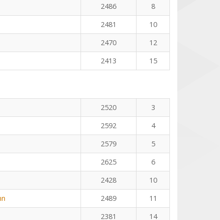
2486
8
2481
10
2470
12
2413
15
2520
3
2592
4
2579
5
2625
6
2428
10
nn
2489
11
2381
14