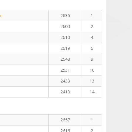
n
an
2636
1
2600
2
2610
4
2619
6
2548
9
2531
10
2438
13
2418
14
2657
1
2616
2