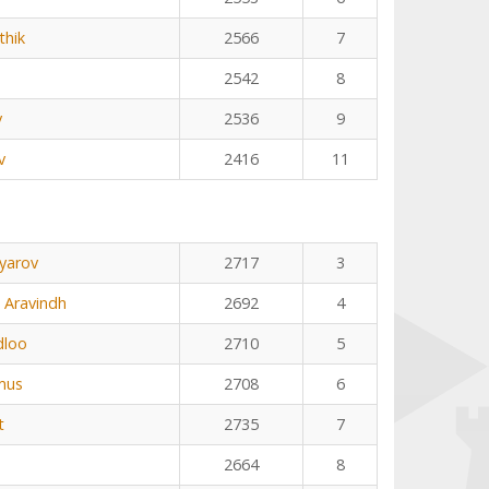
thik
2566
7
2542
8
v
2536
9
v
2416
11
yarov
2717
3
 Aravindh
2692
4
dloo
2710
5
mus
2708
6
t
2735
7
2664
8