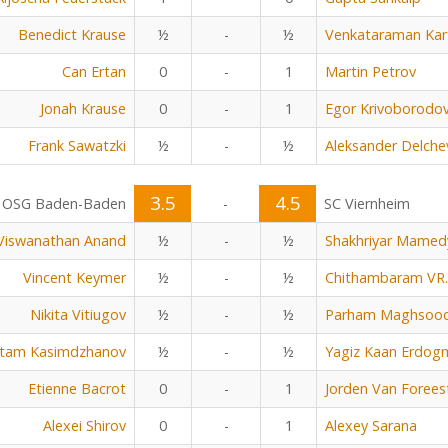
Benedict Krause
½
-
½
Venkataraman Kar
Can Ertan
0
-
1
Martin Petrov
Jonah Krause
0
-
1
Egor Krivoborodo
Frank Sawatzki
½
-
½
Aleksander Delche
3.5
4.5
OSG Baden-Baden
-
SC Viernheim
Viswanathan Anand
½
-
½
Shakhriyar Mamed
Vincent Keymer
½
-
½
Chithambaram VR.
Nikita Vitiugov
½
-
½
Parham Maghsoo
tam Kasimdzhanov
½
-
½
Yagiz Kaan Erdog
Etienne Bacrot
0
-
1
Jorden Van Forees
Alexei Shirov
0
-
1
Alexey Sarana