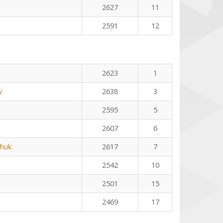
2627
11
2591
12
2623
1
v
2638
3
2595
5
2607
6
huk
2617
7
2542
10
2501
15
2469
17