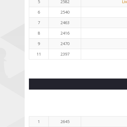
5
2582
Li
6
2540
7
2463
8
2416
9
2470
11
2397
1
2645