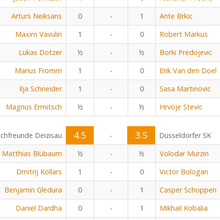
Arturs Neiksans
0
-
1
Ante Brkic
Maxim Vavulin
1
-
0
Robert Markus
Lukas Dotzer
½
-
½
Borki Predojevic
Marius Fromm
1
-
0
Erik Van den Doel
Ilja Schneider
1
-
0
Sasa Martinovic
Magnus Ermitsch
½
-
½
Hrvoje Stevic
4.5
3.5
chfreunde Deizisau
-
Düsseldorfer SK
Matthias Blübaum
½
-
½
Volodar Murzin
Dmitrij Kollars
1
-
0
Victor Bologan
Benjamin Gledura
0
-
1
Casper Schoppen
Daniel Dardha
0
-
1
Mikhail Kobalia