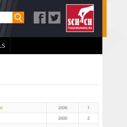
LS
n
an
2636
1
2600
2