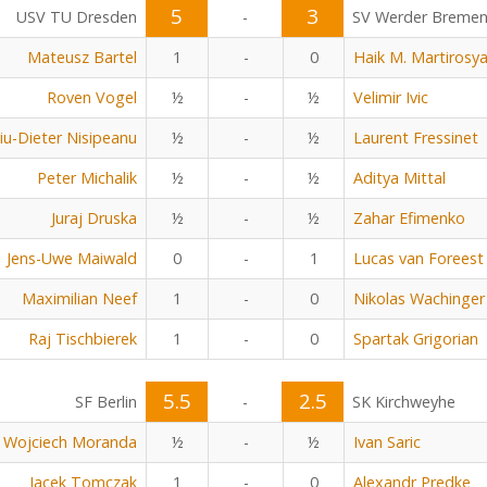
5
3
USV TU Dresden
-
SV Werder Breme
Mateusz Bartel
1
-
0
Haik M. Martirosy
Roven Vogel
½
-
½
Velimir Ivic
viu-Dieter Nisipeanu
½
-
½
Laurent Fressinet
Peter Michalik
½
-
½
Aditya Mittal
Juraj Druska
½
-
½
Zahar Efimenko
Jens-Uwe Maiwald
0
-
1
Lucas van Foreest
Maximilian Neef
1
-
0
Nikolas Wachinger
Raj Tischbierek
1
-
0
Spartak Grigorian
5.5
2.5
SF Berlin
-
SK Kirchweyhe
Wojciech Moranda
½
-
½
Ivan Saric
Jacek Tomczak
1
-
0
Alexandr Predke