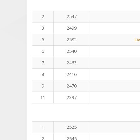
2
2547
3
2499
5
2582
Li
6
2540
7
2463
8
2416
9
2470
11
2397
1
2525
2
2545