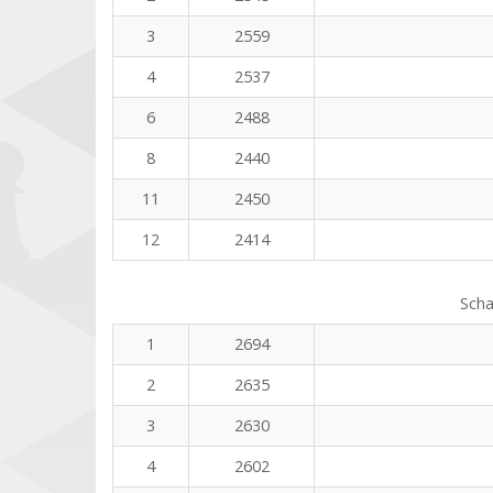
3
2559
4
2537
6
2488
8
2440
11
2450
12
2414
Scha
1
2694
2
2635
3
2630
4
2602