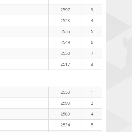
2597
3
2528
4
2555
5
2549
6
2550
7
2517
8
2650
1
2590
2
2589
4
2534
5