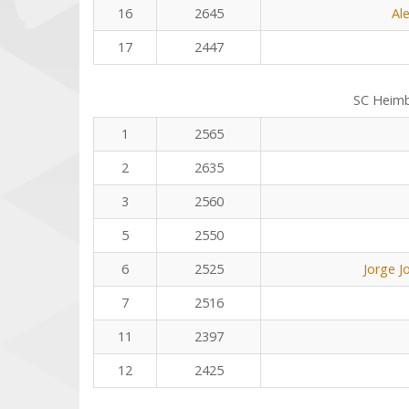
16
2645
Al
17
2447
SC Heim
1
2565
2
2635
3
2560
5
2550
6
2525
Jorge J
7
2516
11
2397
12
2425