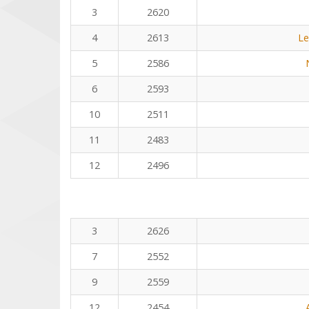
3
2620
4
2613
Le
5
2586
6
2593
10
2511
11
2483
12
2496
3
2626
7
2552
9
2559
12
2454