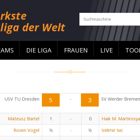
EAMS
DIE LIGA
FRAUEN
LIVE
TOO
USV TU Dresden
5
-
3
SV Werder Breme
Mateusz Bartel
1
-
0
Haik M. Martirosy
Roven Vogel
½
-
½
Velimir Ivic