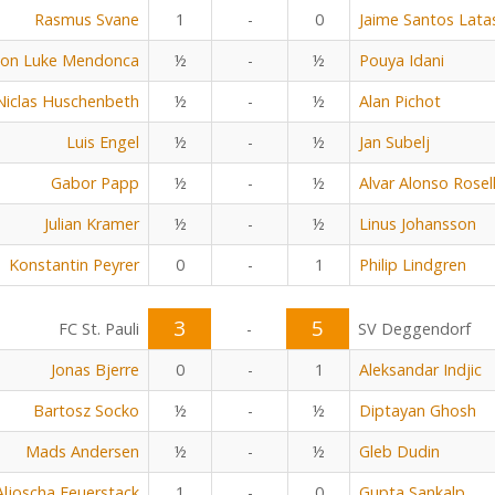
Rasmus Svane
1
-
0
Jaime Santos Lata
on Luke Mendonca
½
-
½
Pouya Idani
Niclas Huschenbeth
½
-
½
Alan Pichot
Luis Engel
½
-
½
Jan Subelj
Gabor Papp
½
-
½
Alvar Alonso Rosel
Julian Kramer
½
-
½
Linus Johansson
Konstantin Peyrer
0
-
1
Philip Lindgren
3
5
FC St. Pauli
-
SV Deggendorf
Jonas Bjerre
0
-
1
Aleksandar Indjic
Bartosz Socko
½
-
½
Diptayan Ghosh
Mads Andersen
½
-
½
Gleb Dudin
Aljoscha Feuerstack
1
-
0
Gupta Sankalp