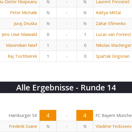
viu-Dieter Nisipeanu
½
-
½
Laurent Fressinet
Peter Michalik
½
-
½
Aditya Mittal
Juraj Druska
½
-
½
Zahar Efimenko
Jens-Uwe Maiwald
0
-
1
Lucas van Foreest
Maximilian Neef
1
-
0
Nikolas Wachinger
Raj Tischbierek
1
-
0
Spartak Grigorian
Alle Ergebnisse - Runde 14
4
4
Hamburger SK
-
FC Bayern Münche
Frederik Svane
½
-
½
Vladimir Fedoseev