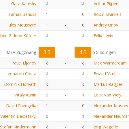
Gata Kamsky
½
-
½
Arthur Pijpers
Tamas Banusz
1
-
0
Robin Swinkels
Jules Moussard
1
-
0
Andrey Orlov
ben Gideon Köllner
½
-
½
Felix Levin
3.5
4.5
MSA Zugzwang
-
SG Solingen
Pavel Eljanov
½
-
½
Max Warmerdam
Leonardo Costa
½
-
½
Erwin L'Ami
Dominik Horvath
½
-
½
Markus Ragger
Vitaly Kunin
0
-
1
Loek Van Wely
David Shengelia
1
-
0
Alexander Krastev
Valentin Baidetskyi
0
-
1
Alexander Nauma
Stefan Kindermann
½
-
½
Jörg Wegerle