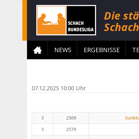
NEWS
ERGEBNISSE
T
07.12.2025 10:00 Uhr
3
2569
Sunild
5
2579