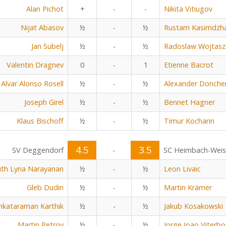
Alan Pichot
+
-
-
Nikita Vitiugov
Nijat Abasov
½
-
½
Rustam Kasimdzh
Jan Subelj
½
-
½
Radoslaw Wojtasz
Valentin Dragnev
0
-
1
Etienne Bacrot
Alvar Alonso Rosell
½
-
½
Alexander Donche
Joseph Girel
½
-
½
Bennet Hagner
Klaus Bischoff
½
-
½
Timur Kocharin
4.5
3.5
SV Deggendorf
-
SC Heimbach-Wei
uth Lyna Narayanan
½
-
½
Leon Livaic
Gleb Dudin
½
-
½
Martin Krämer
nkataraman Karthik
½
-
½
Jakub Kosakowski
Martin Petrov
½
-
½
Jorge Joao Viterbo