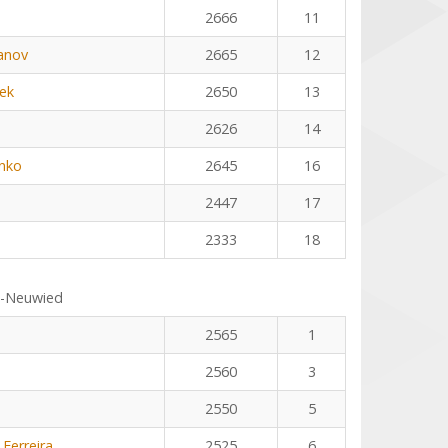
2666
11
anov
2665
12
ek
2650
13
2626
14
nko
2645
16
2447
17
2333
18
s-Neuwied
2565
1
2560
3
2550
5
 Ferreira
2525
6