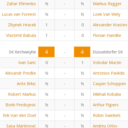
Zahar Efimenko
½
-
½
Markus Ragger
Lucas van Foreest
½
-
½
Loek Van Wely
Zbynek Hracek
1
-
0
Alexander Krastev
Vlastimil Babula
1
-
0
Florian Handke
4
4
SK Kirchweyhe
-
Düsseldorfer SK
Ivan Saric
0
-
1
Volodar Murzin
Alexandr Predke
½
-
½
Antonios Pavlidis
Ante Brkic
½
-
½
Casper Schoppen
Robert Markus
½
-
½
Mikhail Kobalia
Borki Predojevic
½
-
½
Arthur Pijpers
Erik Van den Doel
½
-
½
Robin Swinkels
Sasa Martinovic
½
-
½
Andrey Orlov