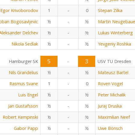
Egor Krivoborodov
1
-
0
Stepan Zilka
oban Bogosavljevic
½
-
½
Martin Neugebaue
Aleksander Delchev
½
-
½
Lukas Winterberg
Nikola Sedlak
½
-
½
Yevgeniy Roshka
5
3
Hamburger SK
-
USV TU Dresden
Nils Grandelius
½
-
½
Mateusz Bartel
Rasmus Svane
1
-
0
Roven Vogel
Luis Engel
½
-
½
Peter Michalik
Jan Gustafsson
½
-
½
Juraj Druska
Robert Kempinski
½
-
½
Maximilian Neef
Gabor Papp
½
-
½
Uwe Bönsch