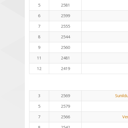
5
2581
6
2599
7
2555
8
2544
9
2560
11
2481
12
2419
3
2569
Sunild
5
2579
7
2566
Ve
8
2542