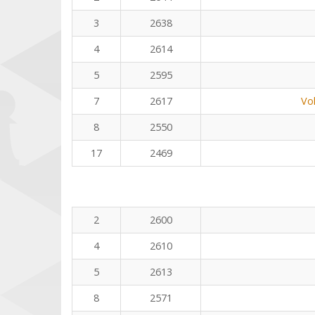
3
2638
4
2614
5
2595
7
2617
Vo
8
2550
17
2469
2
2600
4
2610
5
2613
8
2571