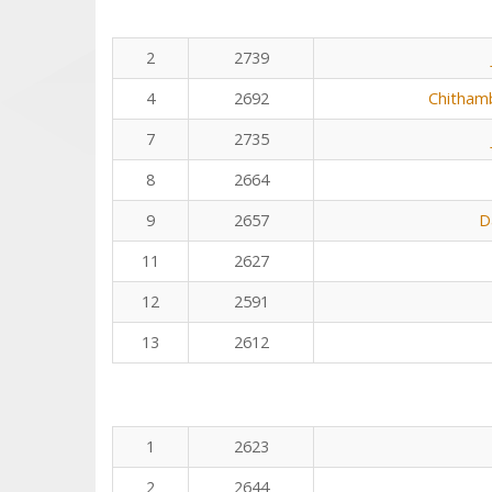
2
2739
4
2692
Chitham
7
2735
8
2664
9
2657
D
11
2627
12
2591
13
2612
1
2623
2
2644