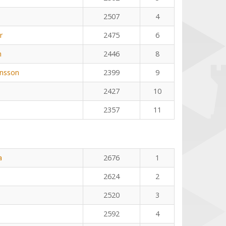
2507
4
r
2475
6
n
2446
8
nsson
2399
9
2427
10
2357
11
a
2676
1
2624
2
2520
3
2592
4