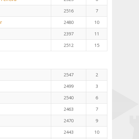
2516
7
r
2480
10
2397
11
2512
15
2547
2
2499
3
2540
6
2463
7
2470
9
2443
10