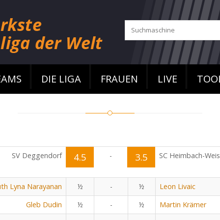
EAMS
DIE LIGA
FRAUEN
LIVE
TOO
SV Deggendorf
4.5
-
3.5
SC Heimbach-Wei
uth Lyna Narayanan
½
-
½
Leon Livaic
Gleb Dudin
½
-
½
Martin Krämer