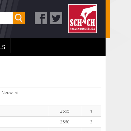
LS
s-Neuwied
2565
1
2560
3