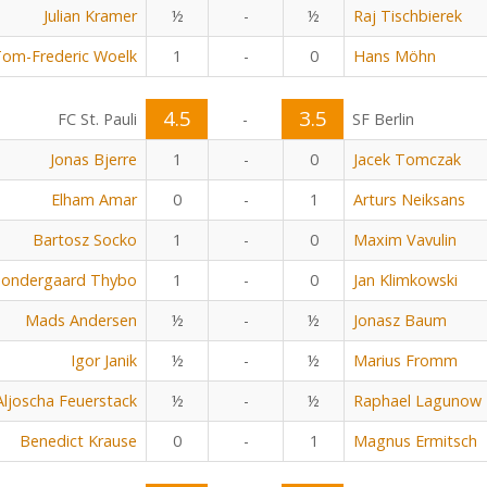
Julian Kramer
½
-
½
Raj Tischbierek
om-Frederic Woelk
1
-
0
Hans Möhn
4.5
3.5
FC St. Pauli
-
SF Berlin
Jonas Bjerre
1
-
0
Jacek Tomczak
Elham Amar
0
-
1
Arturs Neiksans
Bartosz Socko
1
-
0
Maxim Vavulin
Sondergaard Thybo
1
-
0
Jan Klimkowski
Mads Andersen
½
-
½
Jonasz Baum
Igor Janik
½
-
½
Marius Fromm
Aljoscha Feuerstack
½
-
½
Raphael Lagunow
Benedict Krause
0
-
1
Magnus Ermitsch