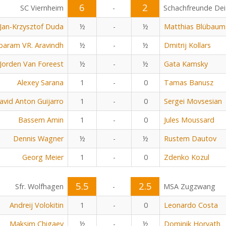
6
2
SC Viernheim
-
Schachfreunde Dei
Jan-Krzysztof Duda
½
-
½
Matthias Blübaum
baram VR. Aravindh
½
-
½
Dmitrij Kollars
Jorden Van Foreest
½
-
½
Gata Kamsky
Alexey Sarana
1
-
0
Tamas Banusz
avid Anton Guijarro
1
-
0
Sergei Movsesian
Bassem Amin
1
-
0
Jules Moussard
Dennis Wagner
½
-
½
Rustem Dautov
Georg Meier
1
-
0
Zdenko Kozul
5.5
2.5
Sfr. Wolfhagen
-
MSA Zugzwang
Andreij Volokitin
1
-
0
Leonardo Costa
Maksim Chigaev
½
-
½
Dominik Horvath