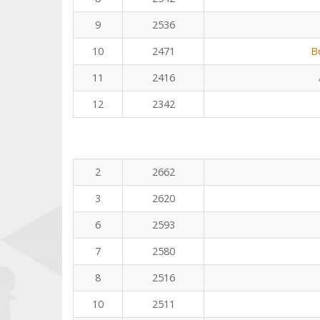
9
2536
10
2471
B
11
2416
12
2342
2
2662
3
2620
6
2593
7
2580
8
2516
10
2511