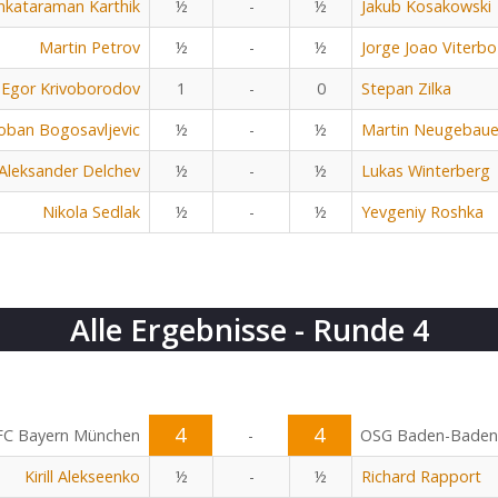
nkataraman Karthik
½
-
½
Jakub Kosakowski
Martin Petrov
½
-
½
Jorge Joao Viterbo
Egor Krivoborodov
1
-
0
Stepan Zilka
oban Bogosavljevic
½
-
½
Martin Neugebaue
Aleksander Delchev
½
-
½
Lukas Winterberg
Nikola Sedlak
½
-
½
Yevgeniy Roshka
Alle Ergebnisse - Runde 4
4
4
FC Bayern München
-
OSG Baden-Baden
Kirill Alekseenko
½
-
½
Richard Rapport