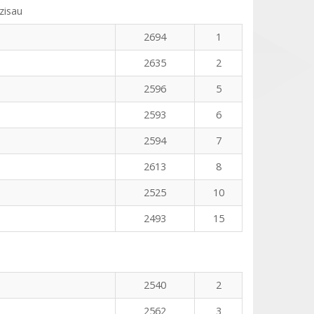
zisau
2694
1
2635
2
2596
5
2593
6
2594
7
2613
8
2525
10
2493
15
2540
2
2562
3