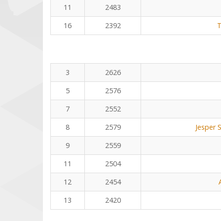
11
2483
16
2392
T
3
2626
5
2576
7
2552
8
2579
Jesper 
9
2559
11
2504
12
2454
13
2420