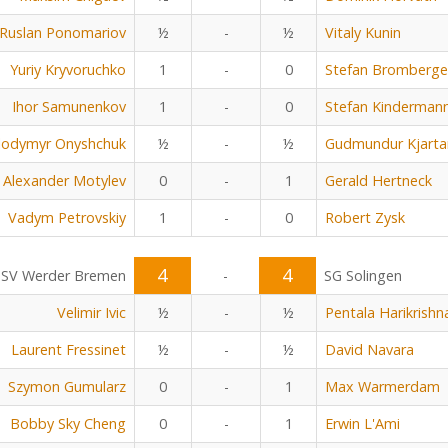
Ruslan Ponomariov
½
-
½
Vitaly Kunin
Yuriy Kryvoruchko
1
-
0
Stefan Bromberge
Ihor Samunenkov
1
-
0
Stefan Kinderman
lodymyr Onyshchuk
½
-
½
Gudmundur Kjarta
Alexander Motylev
0
-
1
Gerald Hertneck
Vadym Petrovskiy
1
-
0
Robert Zysk
4
4
SV Werder Bremen
-
SG Solingen
Velimir Ivic
½
-
½
Pentala Harikrishn
Laurent Fressinet
½
-
½
David Navara
Szymon Gumularz
0
-
1
Max Warmerdam
Bobby Sky Cheng
0
-
1
Erwin L'Ami