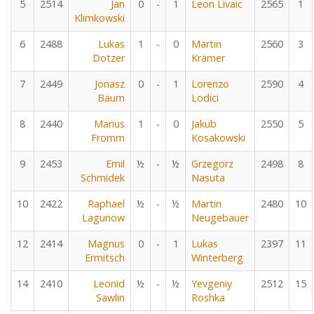
5
2514
Jan
0
-
1
Leon Livaic
2565
1
Klimkowski
6
2488
Lukas
1
-
0
Martin
2560
3
Dotzer
Krämer
7
2449
Jonasz
0
-
1
Lorenzo
2590
4
Baum
Lodici
8
2440
Marius
1
-
0
Jakub
2550
5
Fromm
Kosakowski
9
2453
Emil
½
-
½
Grzegorz
2498
8
Schmidek
Nasuta
10
2422
Raphael
½
-
½
Martin
2480
10
Lagunow
Neugebauer
12
2414
Magnus
0
-
1
Lukas
2397
11
Ermitsch
Winterberg
14
2410
Leonid
½
-
½
Yevgeniy
2512
15
Sawlin
Roshka