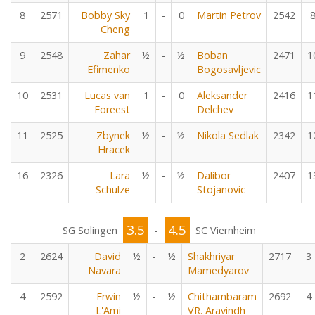
8
2571
Bobby Sky
1
-
0
Martin Petrov
2542
Cheng
9
2548
Zahar
½
-
½
Boban
2471
1
Efimenko
Bogosavljevic
10
2531
Lucas van
1
-
0
Aleksander
2416
1
Foreest
Delchev
11
2525
Zbynek
½
-
½
Nikola Sedlak
2342
1
Hracek
16
2326
Lara
½
-
½
Dalibor
2407
1
Schulze
Stojanovic
3.5
4.5
SG Solingen
-
SC Viernheim
2
2624
David
½
-
½
Shakhriyar
2717
3
Navara
Mamedyarov
4
2592
Erwin
½
-
½
Chithambaram
2692
4
L'Ami
VR. Aravindh