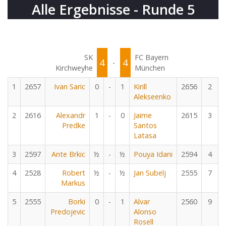
Alle Ergebnisse - Runde 5
SK
FC Bayern
4
4
-
Kirchweyhe
München
1
2657
Ivan Saric
0
-
1
Kirill
2656
2
Alekseenko
2
2616
Alexandr
1
-
0
Jaime
2615
3
Predke
Santos
Latasa
3
2597
Ante Brkic
½
-
½
Pouya Idani
2594
4
4
2528
Robert
½
-
½
Jan Subelj
2555
7
Markus
5
2555
Borki
0
-
1
Alvar
2560
9
Predojevic
Alonso
Rosell