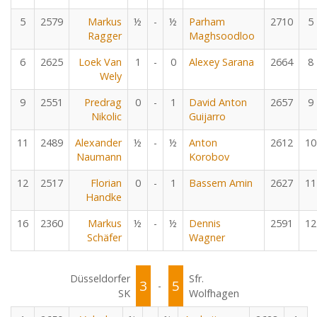
5
2579
Markus
½
-
½
Parham
2710
5
Ragger
Maghsoodloo
6
2625
Loek Van
1
-
0
Alexey Sarana
2664
8
Wely
9
2551
Predrag
0
-
1
David Anton
2657
9
Nikolic
Guijarro
11
2489
Alexander
½
-
½
Anton
2612
10
Naumann
Korobov
12
2517
Florian
0
-
1
Bassem Amin
2627
11
Handke
16
2360
Markus
½
-
½
Dennis
2591
12
Schäfer
Wagner
Düsseldorfer
Sfr.
3
5
-
SK
Wolfhagen