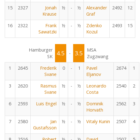
15
2327
Jonah
½
-
½
Alexander
2492
12
Krause
Graf
16
2322
Frank
½
-
½
Zdenko
2493
15
Sawatzki
Kozul
Hamburger
MSA
4.5
3.5
-
SK
Zugzwang
1
2645
Frederik
0
-
1
Pavel
2674
1
Svane
Eljanov
3
2620
Rasmus
½
-
½
Leonardo
2540
2
Svane
Costa
6
2593
Luis Engel
½
-
½
Dominik
2562
3
Horvath
7
2580
Jan
½
-
½
Vitaly Kunin
2507
4
Gustafsson
8
2516
Robert
½
-
½
David
2507
5