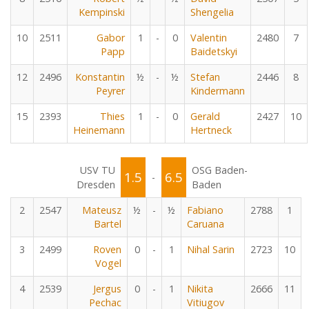
Kempinski
Shengelia
10
2511
Gabor
1
-
0
Valentin
2480
7
Papp
Baidetskyi
12
2496
Konstantin
½
-
½
Stefan
2446
8
Peyrer
Kindermann
15
2393
Thies
1
-
0
Gerald
2427
10
Heinemann
Hertneck
USV TU
OSG Baden-
1.5
6.5
-
Dresden
Baden
2
2547
Mateusz
½
-
½
Fabiano
2788
1
Bartel
Caruana
3
2499
Roven
0
-
1
Nihal Sarin
2723
10
Vogel
4
2539
Jergus
0
-
1
Nikita
2666
11
Pechac
Vitiugov