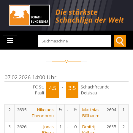
07.02.2026 14:00 Uhr
FC St.
4.5
-
3.5
Schachfreunde
Pauli
Deizisau
2
2635
Nikolaos
½
-
½
Matthias
2694
1
Theodorou
Blübaum
3
2626
Jonas
1
-
0
Dmitrij
2635
2
Bjerre
Kollars