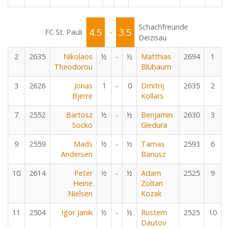
Schachfreunde
4.5
3.5
FC St. Pauli
-
Deizisau
2
2635
Nikolaos
½
-
½
Matthias
2694
1
Theodorou
Blübaum
3
2626
Jonas
1
-
0
Dmitrij
2635
2
Bjerre
Kollars
7
2552
Bartosz
½
-
½
Benjamin
2630
3
Socko
Gledura
9
2559
Mads
½
-
½
Tamas
2593
6
Andersen
Banusz
10
2614
Peter
½
-
½
Adam
2525
9
Heine
Zoltan
Nielsen
Kozak
11
2504
Igor Janik
½
-
½
Rustem
2525
10
Dautov