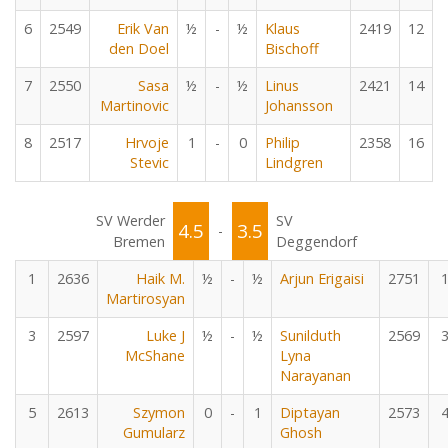
6
2549
Erik Van
½
-
½
Klaus
2419
12
den Doel
Bischoff
7
2550
Sasa
½
-
½
Linus
2421
14
Martinovic
Johansson
8
2517
Hrvoje
1
-
0
Philip
2358
16
Stevic
Lindgren
SV Werder
SV
4.5
3.5
-
Bremen
Deggendorf
1
2636
Haik M.
½
-
½
Arjun Erigaisi
2751
Martirosyan
3
2597
Luke J
½
-
½
Sunilduth
2569
McShane
Lyna
Narayanan
5
2613
Szymon
0
-
1
Diptayan
2573
Gumularz
Ghosh