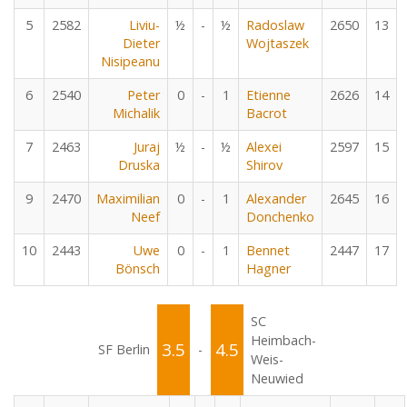
5
2582
Liviu-
½
-
½
Radoslaw
2650
13
Dieter
Wojtaszek
Nisipeanu
6
2540
Peter
0
-
1
Etienne
2626
14
Michalik
Bacrot
7
2463
Juraj
½
-
½
Alexei
2597
15
Druska
Shirov
9
2470
Maximilian
0
-
1
Alexander
2645
16
Neef
Donchenko
10
2443
Uwe
0
-
1
Bennet
2447
17
Bönsch
Hagner
SC
Heimbach-
3.5
4.5
SF Berlin
-
Weis-
Neuwied