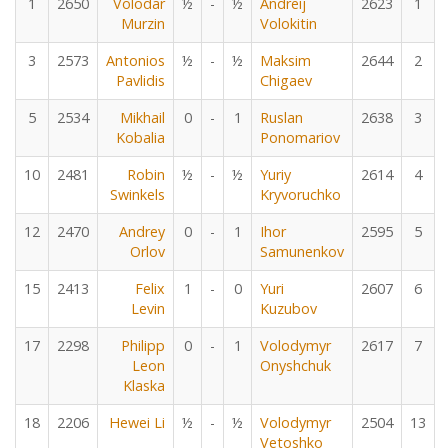
1
2650
Volodar
½
-
½
Andreij
2623
1
Murzin
Volokitin
3
2573
Antonios
½
-
½
Maksim
2644
2
Pavlidis
Chigaev
5
2534
Mikhail
0
-
1
Ruslan
2638
3
Kobalia
Ponomariov
10
2481
Robin
½
-
½
Yuriy
2614
4
Swinkels
Kryvoruchko
12
2470
Andrey
0
-
1
Ihor
2595
5
Orlov
Samunenkov
15
2413
Felix
1
-
0
Yuri
2607
6
Levin
Kuzubov
17
2298
Philipp
0
-
1
Volodymyr
2617
7
Leon
Onyshchuk
Klaska
18
2206
Hewei Li
½
-
½
Volodymyr
2504
13
Vetoshko