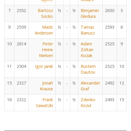
7
2552
Bartosz
½
-
½
Benjamin
2630
3
Socko
Gledura
9
2559
Mads
½
-
½
Tamas
2593
6
Andersen
Banusz
10
2614
Peter
½
-
½
Adam
2525
9
Heine
Zoltan
Nielsen
Kozak
11
2504
Igor Janik
½
-
½
Rustem
2525
10
Dautov
15
2327
Jonah
½
-
½
Alexander
2492
12
Krause
Graf
16
2322
Frank
½
-
½
Zdenko
2493
15
Sawatzki
Kozul