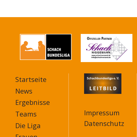
Startseite
MAIN
NAVIGATION
News
FOOTER
Ergebnisse
Impressum
Teams
Datenschutz
Die Liga
Frauen