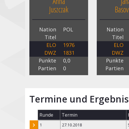
Anna
Jan
Juszczak
Basov
Nation
POL
Nation
Titel
Titel
ELO
1976
ELO
DWZ
1831
DWZ
Punkte
0,0
Punkte
Partien
0
Partien
Termine und Ergebnis
Runde
Termin
1
27.10.2018