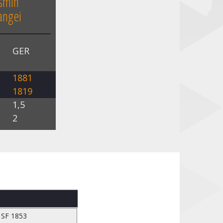
asmin
ngei
n
GER
l
O
1881
Z
1819
e
1,5
n
2
 SF 1853