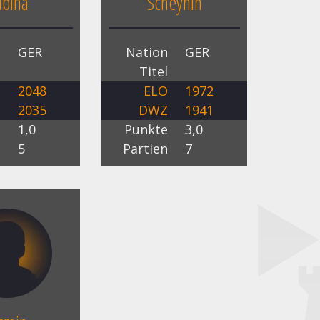
ubina
Scheynin
n
GER
Nation
GER
l
Titel
O
2048
ELO
1972
Z
2035
DWZ
1941
e
1,0
Punkte
3,0
n
5
Partien
7