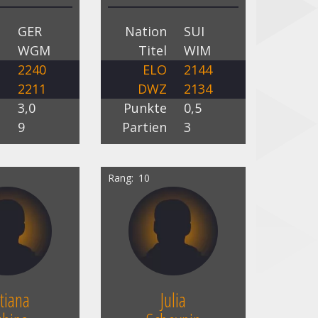
n
GER
Nation
SUI
l
WGM
Titel
WIM
O
2240
ELO
2144
Z
2211
DWZ
2134
e
3,0
Punkte
0,5
n
9
Partien
3
Rang
10
tiana
Julia