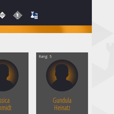
Rang
5
ssica
Gundula
hmidt
Heinatz