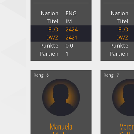
Nation
ENG
Nation
Titel
IM
Titel
ELO
2424
ELO
DWZ
2421
DWZ
Punkte
0,0
Punkte
Partien
1
Partien
Rang
6
Rang
7
Manuela
Veron