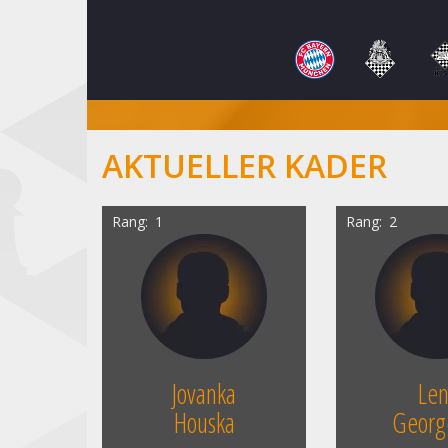
AKTUELLER KADER
Rang
1
Rang
2
Jovanka
Le
Houska
Georg