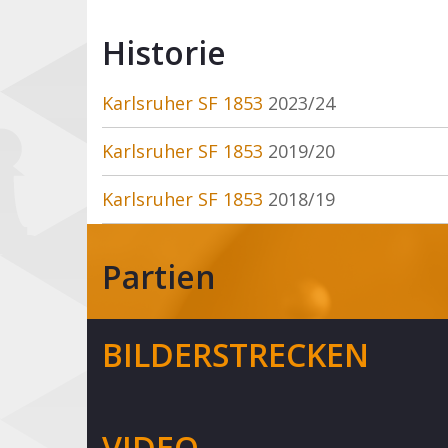
Historie
Karlsruher SF 1853
2023/24
Karlsruher SF 1853
2019/20
Karlsruher SF 1853
2018/19
Partien
BILDERSTRECKEN
VIDEO