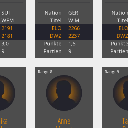
SUI
Nation
GER
Natio
WFM
Titel
WIM
Tite
2191
ELO
2266
EL
2181
DWZ
2237
DW
3,0
Punkte
1,5
Punkt
9
Partien
9
Partie
Rang
8
Rang
9
ika
Anne
Ta