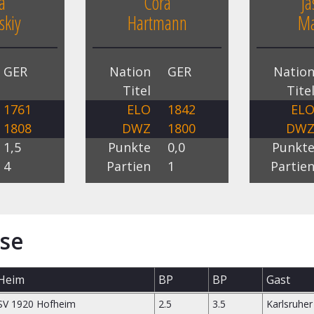
a
Cora
J
skiy
Hartmann
Ma
GER
Nation
GER
Natio
Titel
Tite
1761
ELO
1842
EL
1808
DWZ
1800
DW
1,5
Punkte
0,0
Punkt
4
Partien
1
Partie
se
Heim
BP
BP
Gast
SV 1920 Hofheim
2.5
3.5
Karlsruher