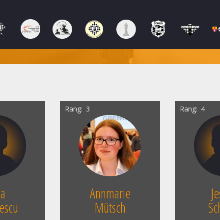
Rang
3
Rang
4
na
Annmarie
Je
escu
Mütsch
Sc