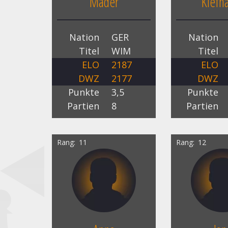
Mader
Kiefh
Nation
GER
Nation
Titel
WIM
Titel
ELO
2187
ELO
DWZ
2177
DWZ
Punkte
3,5
Punkte
Partien
8
Partien
Rang
11
Rang
12