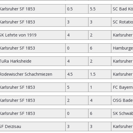
Karlsruher SF 1853
0.5
5.5
SC Bad Kö
Karlsruher SF 1853
3
3
SC Rotati
SK Lehrte von 1919
4
2
Karlsruher
Karlsruher SF 1853
0
6
Hamburge
TuRa Harksheide
4
2
Karlsruher
Rodewischer Schachmiezen
4.5
1.5
Karlsruher
Karlsruher SF 1853
5
1
FC Bayer
Karlsruher SF 1853
2
4
OSG Bade
Karlsruher SF 1853
0
6
SK Schwäb
SF Deizisau
3
3
Karlsruher