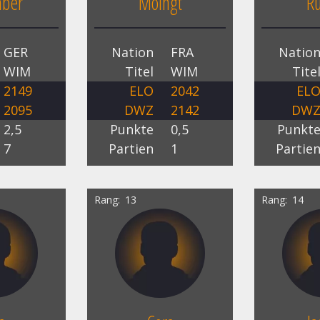
aber
Moingt
R
GER
Nation
FRA
Natio
WIM
Titel
WIM
Tite
2149
ELO
2042
EL
2095
DWZ
2142
DW
2,5
Punkte
0,5
Punkt
7
Partien
1
Partie
Rang
13
Rang
14