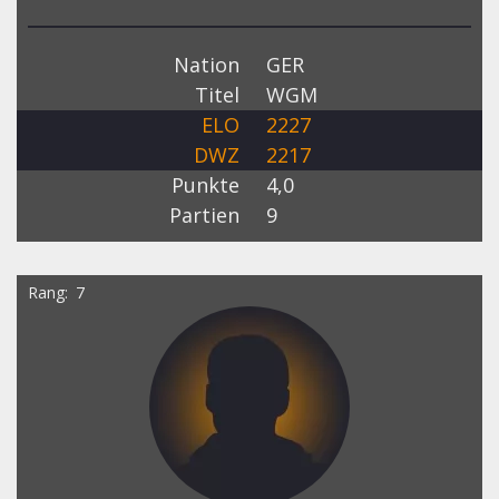
Nation
GER
Titel
WGM
ELO
2227
DWZ
2217
Punkte
4,0
Partien
9
Rang
7