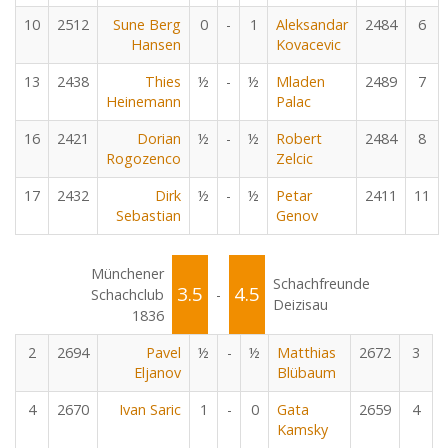
10
2512
Sune Berg
0
-
1
Aleksandar
2484
6
Hansen
Kovacevic
13
2438
Thies
½
-
½
Mladen
2489
7
Heinemann
Palac
16
2421
Dorian
½
-
½
Robert
2484
8
Rogozenco
Zelcic
17
2432
Dirk
½
-
½
Petar
2411
11
Sebastian
Genov
Münchener
Schachfreunde
3.5
4.5
Schachclub
-
Deizisau
1836
2
2694
Pavel
½
-
½
Matthias
2672
3
Eljanov
Blübaum
4
2670
Ivan Saric
1
-
0
Gata
2659
4
Kamsky