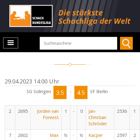
29.04.2023 14:00 Uhr
SG Solingen
3.5
-
4.5
SF Berlin
2
2695
Jorden van
1
-
0
Jan-
2536
1
Foreest
Christian
Schröder
7
2602
Max
½
-
½
Kacper
2597
2