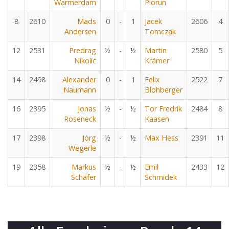
Warmerdam
Piorun
8
2610
Mads
0
-
1
Jacek
2606
4
Andersen
Tomczak
12
2531
Predrag
½
-
½
Martin
2580
5
Nikolic
Krämer
14
2498
Alexander
0
-
1
Felix
2522
7
Naumann
Blohberger
16
2395
Jonas
½
-
½
Tor Fredrik
2484
8
Roseneck
Kaasen
17
2398
Jörg
½
-
½
Max Hess
2391
11
Wegerle
19
2358
Markus
½
-
½
Emil
2433
12
Schäfer
Schmidek