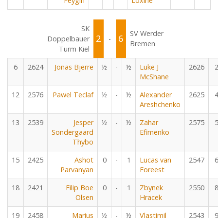
Feygin
Loxine
SK
SV Werder
2
6
Doppelbauer
-
Bremen
Turm Kiel
6
2624
Jonas Bjerre
½
-
½
Luke J
2626
McShane
12
2576
Pawel Teclaf
½
-
½
Alexander
2625
Areshchenko
13
2539
Jesper
½
-
½
Zahar
2575
Sondergaard
Efimenko
Thybo
15
2425
Ashot
0
-
1
Lucas van
2547
Parvanyan
Foreest
18
2421
Filip Boe
0
-
1
Zbynek
2550
Olsen
Hracek
19
2458
Marius
½
-
½
Vlastimil
2543