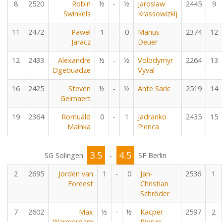
8
2520
Robin
½
-
½
Jaroslaw
2445
9
Swinkels
Krassowizkij
11
2472
Pawel
1
-
0
Marius
2374
12
Jaracz
Deuer
12
2433
Alexandre
½
-
½
Volodymyr
2264
13
Dgebuadze
Vyval
16
2425
Steven
½
-
½
Ante Saric
2519
14
Geirnaert
19
2364
Romuald
0
-
1
Jadranko
2435
15
Mainka
Plenca
3.5
4.5
SG Solingen
-
SF Berlin
2
2695
Jorden van
1
-
0
Jan-
2536
1
Foreest
Christian
Schröder
7
2602
Max
½
-
½
Kacper
2597
2
Warmerdam
Piorun