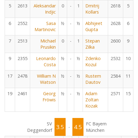
5
2613
Aleksandar
0
-
1
Dmitrij
2618
5
Indjic
Kollars
6
2552
Sasa
½
-
½
Abhijeet
2628
6
Martinovic
Gupta
7
2513
Michael
0
-
1
Stepan
2600
9
Prusikin
Zilka
9
2355
Leonardo
½
-
½
Zdenko
2532
10
Costa
Kozul
17
2478
William N
½
-
½
Rustem
2584
11
Watson
Dautov
19
2461
Georg
½
-
½
Adam
2571
15
Fröwis
Zoltan
Kozak
SV
FC Bayern
3.5
4.5
-
Deggendorf
München