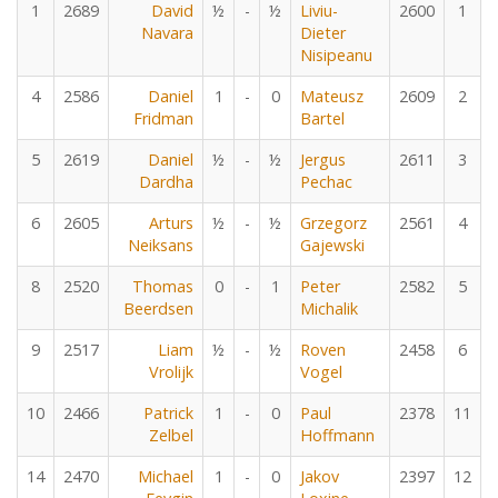
1
2689
David
½
-
½
Liviu-
2600
1
Navara
Dieter
Nisipeanu
4
2586
Daniel
1
-
0
Mateusz
2609
2
Fridman
Bartel
5
2619
Daniel
½
-
½
Jergus
2611
3
Dardha
Pechac
6
2605
Arturs
½
-
½
Grzegorz
2561
4
Neiksans
Gajewski
8
2520
Thomas
0
-
1
Peter
2582
5
Beerdsen
Michalik
9
2517
Liam
½
-
½
Roven
2458
6
Vrolijk
Vogel
10
2466
Patrick
1
-
0
Paul
2378
11
Zelbel
Hoffmann
14
2470
Michael
1
-
0
Jakov
2397
12