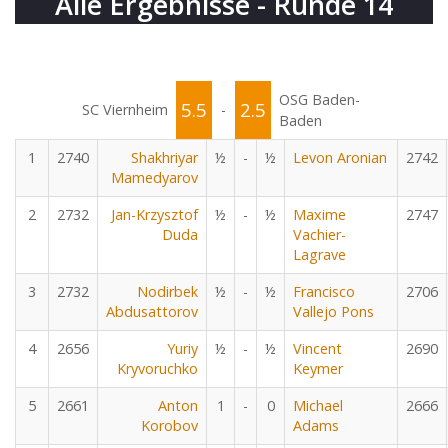
Alle Ergebnisse - Runde 14
OSG Baden-
5.5
2.5
SC Viernheim
-
Baden
1
2740
Shakhriyar
½
-
½
Levon Aronian
2742
Mamedyarov
2
2732
Jan-Krzysztof
½
-
½
Maxime
2747
Duda
Vachier-
Lagrave
3
2732
Nodirbek
½
-
½
Francisco
2706
Abdusattorov
Vallejo Pons
4
2656
Yuriy
½
-
½
Vincent
2690
Kryvoruchko
Keymer
5
2661
Anton
1
-
0
Michael
2666
Korobov
Adams