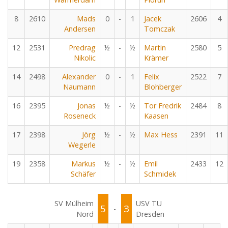
8
2610
Mads
0
-
1
Jacek
2606
4
Andersen
Tomczak
12
2531
Predrag
½
-
½
Martin
2580
5
Nikolic
Krämer
14
2498
Alexander
0
-
1
Felix
2522
7
Naumann
Blohberger
16
2395
Jonas
½
-
½
Tor Fredrik
2484
8
Roseneck
Kaasen
17
2398
Jörg
½
-
½
Max Hess
2391
11
Wegerle
19
2358
Markus
½
-
½
Emil
2433
12
Schäfer
Schmidek
SV Mülheim
USV TU
5
3
-
Nord
Dresden