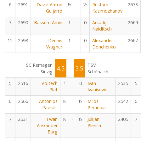
6
2691
David Anton
½
-
½
Rustam
2673
Guijarro
Kasimdzhanov
7
2690
Bassem Amin
1
-
0
Arkadij
2669
Naiditsch
12
2598
Dennis
1
-
0
Alexander
2667
Wagner
Donchenko
SC Remagen
TSV
4.5
3.5
-
Sinzig
Schönaich
5
2516
Vojtech
1
-
0
Ivan
2535
5
Plat
Ivanisevic
6
2566
Antonios
½
-
½
Milos
2542
6
Pavlidis
Perunovic
7
2531
Twan
½
-
½
Julijan
2405
7
Alexander
Plenca
Burg