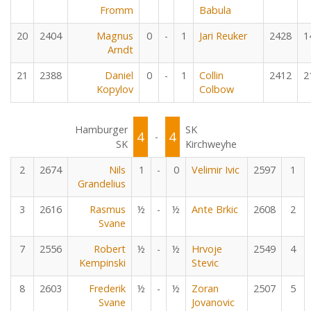
Fromm
Babula
20
2404
Magnus
0
-
1
Jari Reuker
2428
1
Arndt
21
2388
Daniel
0
-
1
Collin
2412
2
Kopylov
Colbow
Hamburger
SK
4
4
-
SK
Kirchweyhe
2
2674
Nils
1
-
0
Velimir Ivic
2597
1
Grandelius
3
2616
Rasmus
½
-
½
Ante Brkic
2608
2
Svane
7
2556
Robert
½
-
½
Hrvoje
2549
4
Kempinski
Stevic
8
2603
Frederik
½
-
½
Zoran
2507
5
Svane
Jovanovic