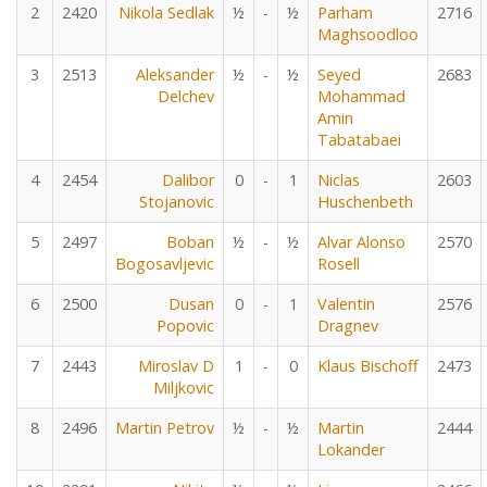
2
2420
Nikola Sedlak
½
-
½
Parham
2716
Maghsoodloo
3
2513
Aleksander
½
-
½
Seyed
2683
Delchev
Mohammad
Amin
Tabatabaei
4
2454
Dalibor
0
-
1
Niclas
2603
Stojanovic
Huschenbeth
5
2497
Boban
½
-
½
Alvar Alonso
2570
Bogosavljevic
Rosell
6
2500
Dusan
0
-
1
Valentin
2576
Popovic
Dragnev
7
2443
Miroslav D
1
-
0
Klaus Bischoff
2473
Miljkovic
8
2496
Martin Petrov
½
-
½
Martin
2444
Lokander