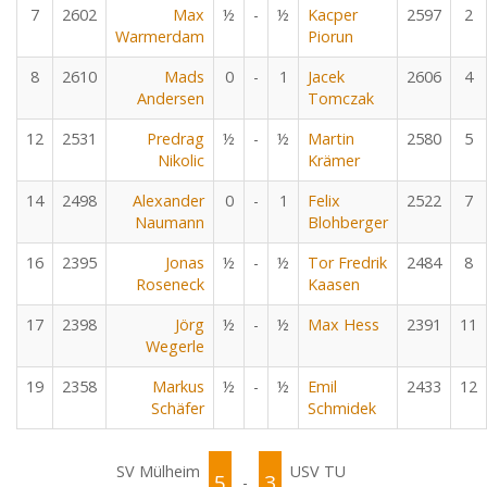
7
2602
Max
½
-
½
Kacper
2597
2
Warmerdam
Piorun
8
2610
Mads
0
-
1
Jacek
2606
4
Andersen
Tomczak
12
2531
Predrag
½
-
½
Martin
2580
5
Nikolic
Krämer
14
2498
Alexander
0
-
1
Felix
2522
7
Naumann
Blohberger
16
2395
Jonas
½
-
½
Tor Fredrik
2484
8
Roseneck
Kaasen
17
2398
Jörg
½
-
½
Max Hess
2391
11
Wegerle
19
2358
Markus
½
-
½
Emil
2433
12
Schäfer
Schmidek
SV Mülheim
USV TU
5
3
-