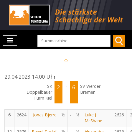
29.04.2023 14:00 Uhr
SK
2
-
6
SV Werder
Doppelbauer
Bremen
Turm Kiel
6
2624
Jonas Bjerre
½
-
½
Luke J
2626
McShane
12
2576
Pawel Teclaf
½
-
½
Alexander
2625