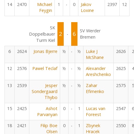
14
2470
Michael
1
-
0
Jakov
2397
12
Feygin
Loxine
SK
SV Werder
2
6
Doppelbauer
-
Bremen
Turm Kiel
6
2624
Jonas Bjerre
½
-
½
Luke J
2626
McShane
12
2576
Pawel Teclaf
½
-
½
Alexander
2625
Areshchenko
13
2539
Jesper
½
-
½
Zahar
2575
Sondergaard
Efimenko
Thybo
15
2425
Ashot
0
-
1
Lucas van
2547
Parvanyan
Foreest
18
2421
Filip Boe
0
-
1
Zbynek
2550
Olsen
Hracek