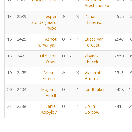
Areshchenko
13
2539
Jesper
½
-
½
Zahar
2575
Sondergaard
Efimenko
Thybo
15
2425
Ashot
0
-
1
Lucas van
2547
Parvanyan
Foreest
18
2421
Filip Boe
0
-
1
Zbynek
2550
Olsen
Hracek
19
2458
Marius
½
-
½
Vlastimil
2543
Fromm
Babula
20
2404
Magnus
0
-
1
Jari Reuker
2428
1
Arndt
21
2388
Daniel
0
-
1
Collin
2412
2
Kopylov
Colbow