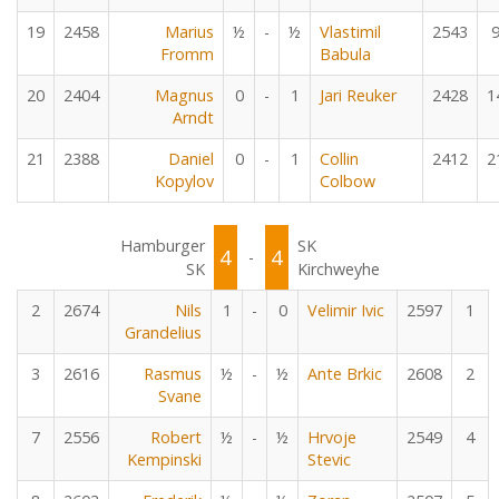
19
2458
Marius
½
-
½
Vlastimil
2543
Fromm
Babula
20
2404
Magnus
0
-
1
Jari Reuker
2428
1
Arndt
21
2388
Daniel
0
-
1
Collin
2412
2
Kopylov
Colbow
Hamburger
SK
4
4
-
SK
Kirchweyhe
2
2674
Nils
1
-
0
Velimir Ivic
2597
1
Grandelius
3
2616
Rasmus
½
-
½
Ante Brkic
2608
2
Svane
7
2556
Robert
½
-
½
Hrvoje
2549
4
Kempinski
Stevic