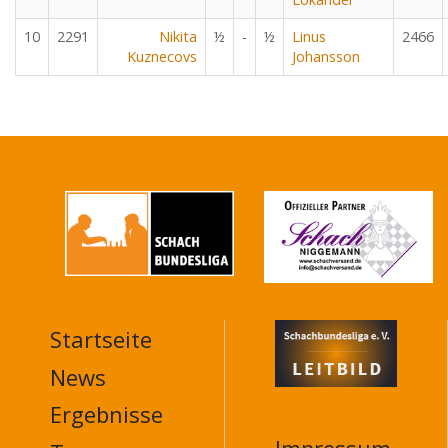
10
2291
Nikita
½
-
½
Linus
2466
Kuznecovs
Johansson
Startseite
MAIN
NAVIGATION
News
FOOTER
Ergebnisse