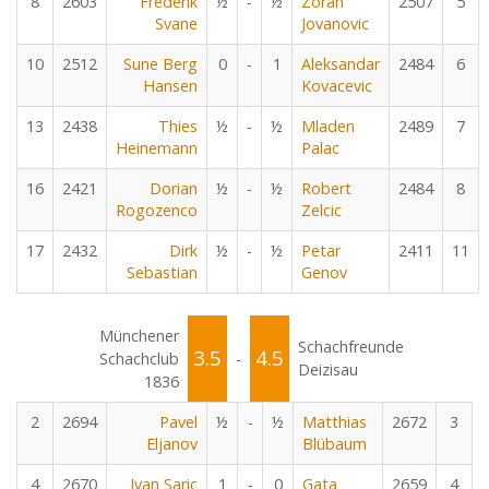
8
2603
Frederik
½
-
½
Zoran
2507
5
Svane
Jovanovic
10
2512
Sune Berg
0
-
1
Aleksandar
2484
6
Hansen
Kovacevic
13
2438
Thies
½
-
½
Mladen
2489
7
Heinemann
Palac
16
2421
Dorian
½
-
½
Robert
2484
8
Rogozenco
Zelcic
17
2432
Dirk
½
-
½
Petar
2411
11
Sebastian
Genov
Münchener
Schachfreunde
3.5
4.5
Schachclub
-
Deizisau
1836
2
2694
Pavel
½
-
½
Matthias
2672
3
Eljanov
Blübaum
4
2670
Ivan Saric
1
-
0
Gata
2659
4