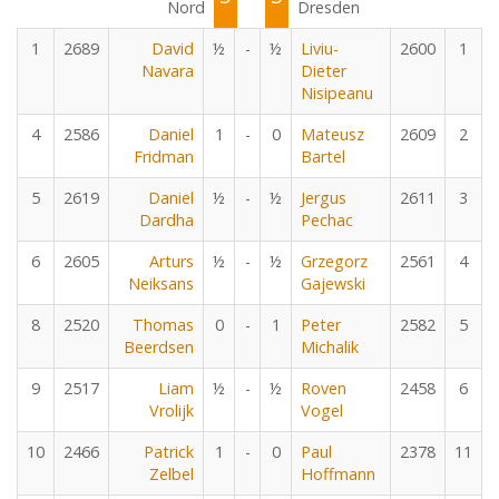
Nord
Dresden
1
2689
David
½
-
½
Liviu-
2600
1
Navara
Dieter
Nisipeanu
4
2586
Daniel
1
-
0
Mateusz
2609
2
Fridman
Bartel
5
2619
Daniel
½
-
½
Jergus
2611
3
Dardha
Pechac
6
2605
Arturs
½
-
½
Grzegorz
2561
4
Neiksans
Gajewski
8
2520
Thomas
0
-
1
Peter
2582
5
Beerdsen
Michalik
9
2517
Liam
½
-
½
Roven
2458
6
Vrolijk
Vogel
10
2466
Patrick
1
-
0
Paul
2378
11
Zelbel
Hoffmann