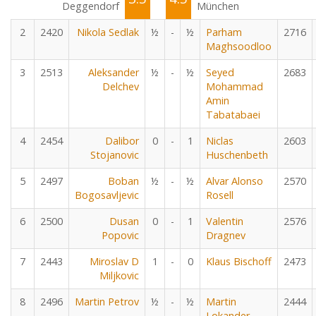
Deggendorf
München
2
2420
Nikola Sedlak
½
-
½
Parham
2716
Maghsoodloo
3
2513
Aleksander
½
-
½
Seyed
2683
Delchev
Mohammad
Amin
Tabatabaei
4
2454
Dalibor
0
-
1
Niclas
2603
Stojanovic
Huschenbeth
5
2497
Boban
½
-
½
Alvar Alonso
2570
Bogosavljevic
Rosell
6
2500
Dusan
0
-
1
Valentin
2576
Popovic
Dragnev
7
2443
Miroslav D
1
-
0
Klaus Bischoff
2473
Miljkovic
8
2496
Martin Petrov
½
-
½
Martin
2444
Lokander