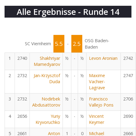
Alle Ergebnisse - Runde 14
OSG Baden-
5.5
2.5
SC Viernheim
-
Baden
1
2740
Shakhriyar
½
-
½
Levon Aronian
2742
Mamedyarov
2
2732
Jan-Krzysztof
½
-
½
Maxime
2747
Duda
Vachier-
Lagrave
3
2732
Nodirbek
½
-
½
Francisco
2706
Abdusattorov
Vallejo Pons
4
2656
Yuriy
½
-
½
Vincent
2690
Kryvoruchko
Keymer
5
2661
Anton
1
-
0
Michael
2666