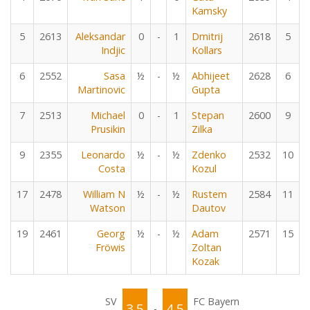
Kamsky
5
2613
Aleksandar
0
-
1
Dmitrij
2618
5
Indjic
Kollars
6
2552
Sasa
½
-
½
Abhijeet
2628
6
Martinovic
Gupta
7
2513
Michael
0
-
1
Stepan
2600
9
Prusikin
Zilka
9
2355
Leonardo
½
-
½
Zdenko
2532
10
Costa
Kozul
17
2478
William N
½
-
½
Rustem
2584
11
Watson
Dautov
19
2461
Georg
½
-
½
Adam
2571
15
Fröwis
Zoltan
Kozak
SV
FC Bayern
3.5
4.5
-