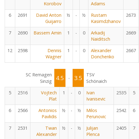
Korobov
Adams
6
2691
David Anton
½
-
½
Rustam
2673
Guijarro
Kasimdzhanov
7
2690
Bassem Amin
1
-
0
Arkadij
2669
Naiditsch
12
2598
Dennis
1
-
0
Alexander
2667
Wagner
Donchenko
SC Remagen
TSV
4.5
3.5
-
Sinzig
Schönaich
5
2516
Vojtech
1
-
0
Ivan
2535
5
Plat
Ivanisevic
6
2566
Antonios
½
-
½
Milos
2542
6
Pavlidis
Perunovic
7
2531
Twan
½
-
½
Julijan
2405
7
Alexander
Plenca