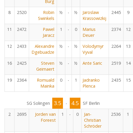
Burg
8
2520
Robin
½
-
½
Jaroslaw
2445
9
Swinkels
Krassowizkij
11
2472
Pawel
1
-
0
Marius
2374
12
Jaracz
Deuer
12
2433
Alexandre
½
-
½
Volodymyr
2264
13
Dgebuadze
Vyval
16
2425
Steven
½
-
½
Ante Saric
2519
14
Geirnaert
19
2364
Romuald
0
-
1
Jadranko
2435
15
Mainka
Plenca
3.5
4.5
SG Solingen
-
SF Berlin
2
2695
Jorden van
1
-
0
Jan-
2536
1
Foreest
Christian
Schröder