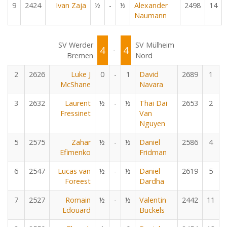
9
2424
Ivan Zaja
½
-
½
Alexander
2498
14
Naumann
SV Werder
SV Mülheim
4
4
-
Bremen
Nord
2
2626
Luke J
0
-
1
David
2689
1
McShane
Navara
3
2632
Laurent
½
-
½
Thai Dai
2653
2
Fressinet
Van
Nguyen
5
2575
Zahar
½
-
½
Daniel
2586
4
Efimenko
Fridman
6
2547
Lucas van
½
-
½
Daniel
2619
5
Foreest
Dardha
7
2527
Romain
½
-
½
Valentin
2442
11
Edouard
Buckels