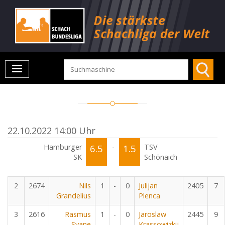
22.10.2022 14:00 Uhr
Hamburger
6.5
-
1.5
TSV
SK
Schönaich
2
2674
Nils
1
-
0
Julijan
2405
7
Grandelius
Plenca
3
2616
Rasmus
1
-
0
Jaroslaw
2445
9
Svane
Krassowizkij