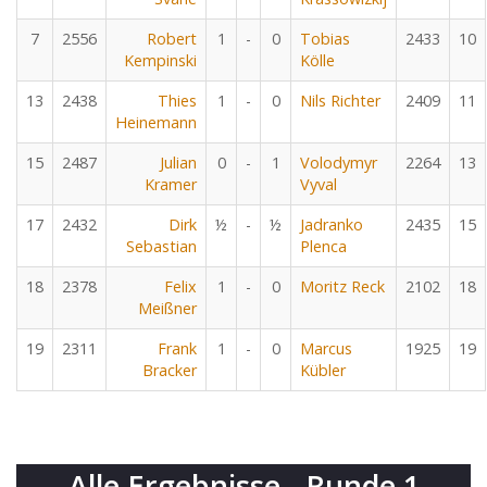
7
2556
Robert
1
-
0
Tobias
2433
10
Kempinski
Kölle
13
2438
Thies
1
-
0
Nils Richter
2409
11
Heinemann
15
2487
Julian
0
-
1
Volodymyr
2264
13
Kramer
Vyval
17
2432
Dirk
½
-
½
Jadranko
2435
15
Sebastian
Plenca
18
2378
Felix
1
-
0
Moritz Reck
2102
18
Meißner
19
2311
Frank
1
-
0
Marcus
1925
19
Bracker
Kübler
Alle Ergebnisse - Runde 1