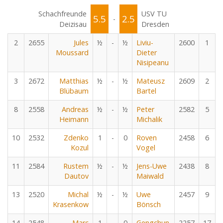
Schachfreunde
USV TU
5.5
2.5
-
Deizisau
Dresden
2
2655
Jules
½
-
½
Liviu-
2600
1
Moussard
Dieter
Nisipeanu
3
2672
Matthias
½
-
½
Mateusz
2609
2
Blübaum
Bartel
8
2558
Andreas
½
-
½
Peter
2582
5
Heimann
Michalik
10
2532
Zdenko
1
-
0
Roven
2458
6
Kozul
Vogel
11
2584
Rustem
½
-
½
Jens-Uwe
2438
8
Dautov
Maiwald
13
2520
Michal
½
-
½
Uwe
2457
9
Krasenkow
Bönsch
14
2548
Marc
1
-
0
Gengchun
2257
17