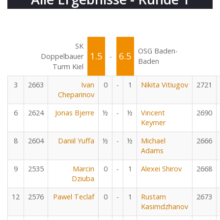
SK
OSG Baden-
1.5
6.5
Doppelbauer
-
Baden
Turm Kiel
3
2663
Ivan
0
-
1
Nikita Vitiugov
2721
Cheparinov
6
2624
Jonas Bjerre
½
-
½
Vincent
2690
Keymer
8
2604
Daniil Yuffa
½
-
½
Michael
2666
Adams
9
2535
Marcin
0
-
1
Alexei Shirov
2668
Dziuba
12
2576
Pawel Teclaf
0
-
1
Rustam
2673
Kasimdzhanov