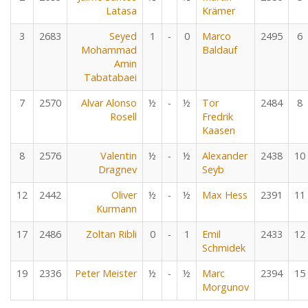
Latasa
Krämer
3
2683
Seyed
1
-
0
Marco
2495
6
Mohammad
Baldauf
Amin
Tabatabaei
7
2570
Alvar Alonso
½
-
½
Tor
2484
8
Rosell
Fredrik
Kaasen
8
2576
Valentin
½
-
½
Alexander
2438
10
Dragnev
Seyb
12
2442
Oliver
½
-
½
Max Hess
2391
11
Kurmann
17
2486
Zoltan Ribli
0
-
1
Emil
2433
12
Schmidek
19
2336
Peter Meister
½
-
½
Marc
2394
15
Morgunov