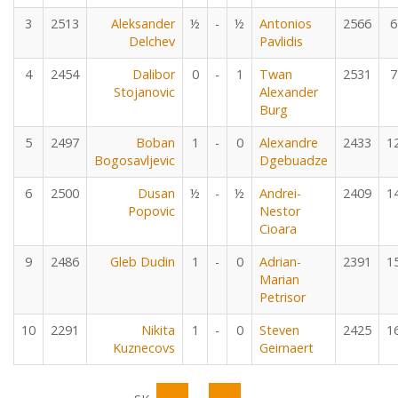
3
2513
Aleksander
½
-
½
Antonios
2566
6
Delchev
Pavlidis
4
2454
Dalibor
0
-
1
Twan
2531
7
Stojanovic
Alexander
Burg
5
2497
Boban
1
-
0
Alexandre
2433
1
Bogosavljevic
Dgebuadze
6
2500
Dusan
½
-
½
Andrei-
2409
1
Popovic
Nestor
Cioara
9
2486
Gleb Dudin
1
-
0
Adrian-
2391
1
Marian
Petrisor
10
2291
Nikita
1
-
0
Steven
2425
1
Kuznecovs
Geirnaert