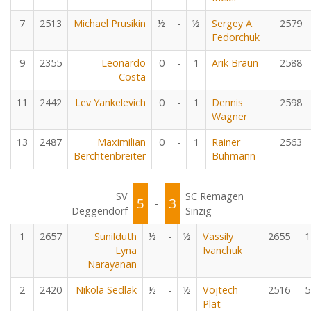
7
2513
Michael Prusikin
½
-
½
Sergey A.
2579
Fedorchuk
9
2355
Leonardo
0
-
1
Arik Braun
2588
Costa
11
2442
Lev Yankelevich
0
-
1
Dennis
2598
Wagner
13
2487
Maximilian
0
-
1
Rainer
2563
Berchtenbreiter
Buhmann
SV
SC Remagen
5
3
-
Deggendorf
Sinzig
1
2657
Sunilduth
½
-
½
Vassily
2655
1
Lyna
Ivanchuk
Narayanan
2
2420
Nikola Sedlak
½
-
½
Vojtech
2516
5
Plat