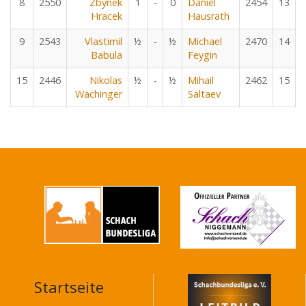
8
2550
Zbynek
1
-
0
Daniel
2454
13
Hracek
Hausrath
9
2543
Vlastimil
½
-
½
Michael
2470
14
Babula
Feygin
15
2446
Nikolas
½
-
½
Mihail
2462
15
Wachinger
Saltaev
Startseite
MAIN