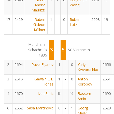
Andria
Wong
Maurizzi
17
2429
Ruben
1
-
0
Ruben
2208
19
Gideon
Lutz
Köllner
Münchener
3
5
Schachclub
-
SC Viernheim
1836
2
2694
Pavel Eljanov
1
-
0
Yuriy
2656
Kryvoruchko
3
2618
Gawain C B
1
-
0
Anton
2661
Jones
Korobov
4
2670
Ivan Saric
½
-
½
Bassem
2690
Amin
6
2552
Sasa Martinovic
0
-
1
Georg
2629
Meier