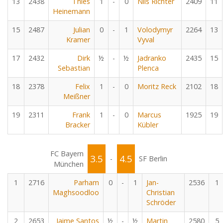
13
2438
Thies
1
-
0
Nils Richter
2409
11
Heinemann
15
2487
Julian
0
-
1
Volodymyr
2264
13
Kramer
Vyval
17
2432
Dirk
½
-
½
Jadranko
2435
15
Sebastian
Plenca
18
2378
Felix
1
-
0
Moritz Reck
2102
18
Meißner
19
2311
Frank
1
-
0
Marcus
1925
19
Bracker
Kübler
FC Bayern
3.5
4.5
-
SF Berlin
München
1
2716
Parham
0
-
1
Jan-
2536
1
Maghsoodloo
Christian
Schröder
2
2653
Jaime Santos
½
-
½
Martin
2580
5