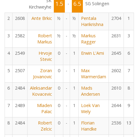
SK
1.5
6.5
-
SG Solingen
Kirchweyhe
2
2608
Ante Brkic
½
-
½
Pentala
2704
1
Harikrishna
3
2582
Robert
½
-
½
Markus
2631
3
Markus
Ragger
4
2549
Hrvoje
0
-
1
Erwin L'Ami
2645
6
Stevic
5
2507
Zoran
0
-
1
Max
2602
7
Jovanovic
Warmerdam
6
2484
Aleksandar
0
-
1
Mads
2610
8
Kovacevic
Andersen
7
2489
Mladen
0
-
1
Loek Van
2644
9
Palac
Wely
8
2484
Robert
0
-
1
Florian
2536
13
Zelcic
Handke