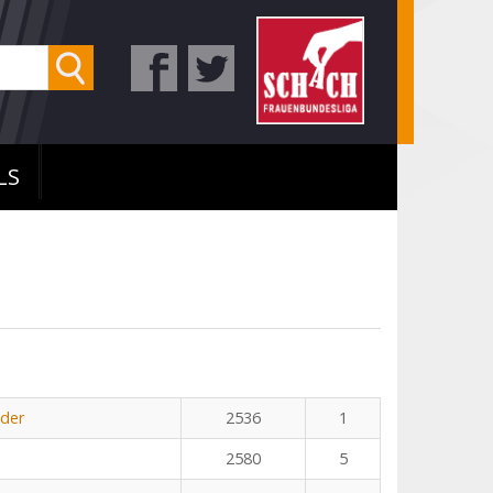
LS
öder
2536
1
2580
5