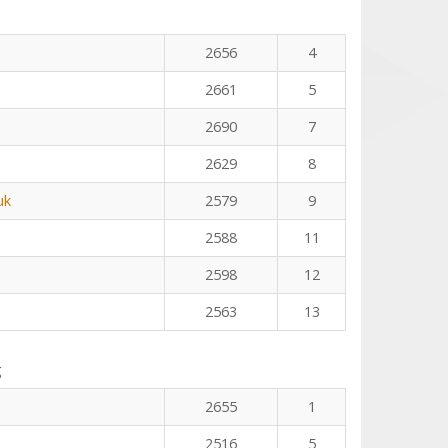
2656
4
2661
5
2690
7
2629
8
uk
2579
9
2588
11
2598
12
2563
13
g
2655
1
2516
5