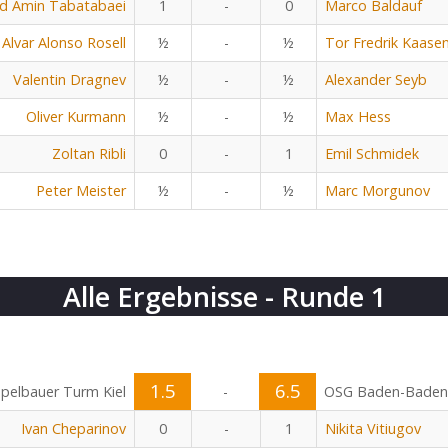
 Amin Tabatabaei
1
-
0
Marco Baldauf
Alvar Alonso Rosell
½
-
½
Tor Fredrik Kaase
Valentin Dragnev
½
-
½
Alexander Seyb
Oliver Kurmann
½
-
½
Max Hess
Zoltan Ribli
0
-
1
Emil Schmidek
Peter Meister
½
-
½
Marc Morgunov
Alle Ergebnisse - Runde 1
1.5
6.5
pelbauer Turm Kiel
-
OSG Baden-Baden
Ivan Cheparinov
0
-
1
Nikita Vitiugov