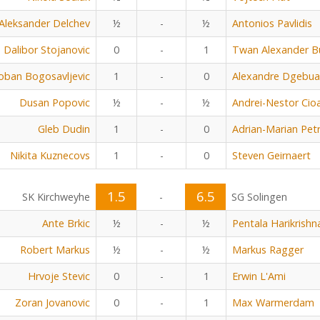
Aleksander Delchev
½
-
½
Antonios Pavlidis
Dalibor Stojanovic
0
-
1
Twan Alexander B
oban Bogosavljevic
1
-
0
Alexandre Dgebu
Dusan Popovic
½
-
½
Andrei-Nestor Cio
Gleb Dudin
1
-
0
Adrian-Marian Petr
Nikita Kuznecovs
1
-
0
Steven Geirnaert
1.5
6.5
SK Kirchweyhe
-
SG Solingen
Ante Brkic
½
-
½
Pentala Harikrishn
Robert Markus
½
-
½
Markus Ragger
Hrvoje Stevic
0
-
1
Erwin L'Ami
Zoran Jovanovic
0
-
1
Max Warmerdam