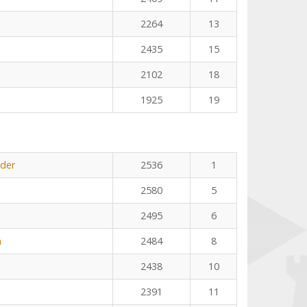
2264
13
2435
15
2102
18
1925
19
öder
2536
1
2580
5
2495
6
n
2484
8
2438
10
2391
11