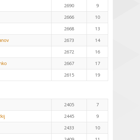
2690
9
2666
10
2668
13
anov
2673
14
2672
16
nko
2667
17
2615
19
2405
7
kij
2445
9
2433
10
2409
11