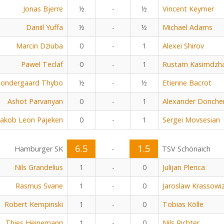
Jonas Bjerre
½
-
½
Vincent Keymer
Daniil Yuffa
½
-
½
Michael Adams
Marcin Dziuba
0
-
1
Alexei Shirov
Pawel Teclaf
0
-
1
Rustam Kasimdzh
Sondergaard Thybo
½
-
½
Etienne Bacrot
Ashot Parvanyan
0
-
1
Alexander Donche
Jakob Leon Pajeken
0
-
1
Sergei Movsesian
6.5
1.5
Hamburger SK
-
TSV Schönaich
Nils Grandelius
1
-
0
Julijan Plenca
Rasmus Svane
1
-
0
Jaroslaw Krassowiz
Robert Kempinski
1
-
0
Tobias Kölle
Thies Heinemann
1
-
0
Nils Richter