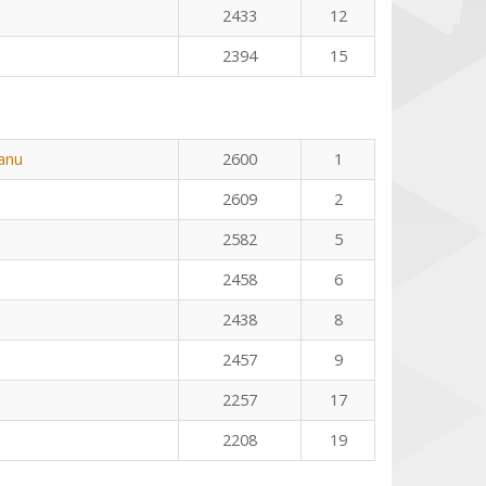
2433
12
2394
15
eanu
2600
1
2609
2
2582
5
2458
6
2438
8
2457
9
2257
17
2208
19