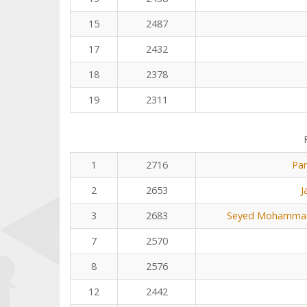
15
2487
17
2432
18
2378
19
2311
1
2716
Pa
2
2653
J
3
2683
Seyed Mohammad
7
2570
8
2576
12
2442