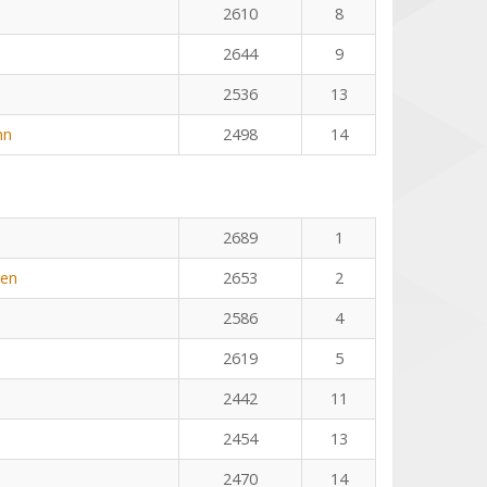
2610
8
2644
9
2536
13
nn
2498
14
2689
1
yen
2653
2
2586
4
2619
5
2442
11
2454
13
2470
14