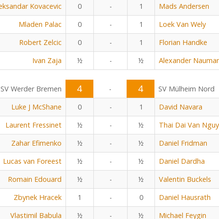
eksandar Kovacevic
0
-
1
Mads Andersen
Mladen Palac
0
-
1
Loek Van Wely
Robert Zelcic
0
-
1
Florian Handke
Ivan Zaja
½
-
½
Alexander Nauma
4
4
SV Werder Bremen
-
SV Mülheim Nord
Luke J McShane
0
-
1
David Navara
Laurent Fressinet
½
-
½
Thai Dai Van Ngu
Zahar Efimenko
½
-
½
Daniel Fridman
Lucas van Foreest
½
-
½
Daniel Dardha
Romain Edouard
½
-
½
Valentin Buckels
Zbynek Hracek
1
-
0
Daniel Hausrath
Vlastimil Babula
½
-
½
Michael Feygin