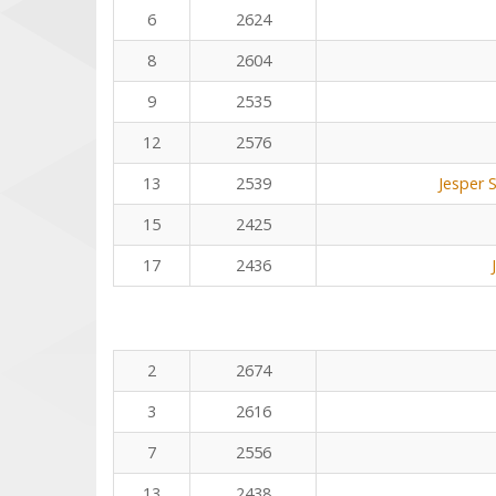
6
2624
8
2604
9
2535
12
2576
13
2539
Jesper 
15
2425
17
2436
2
2674
3
2616
7
2556
13
2438