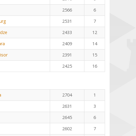
2566
6
urg
2531
7
adze
2433
12
ara
2409
14
isor
2391
15
2425
16
a
2704
1
2631
3
2645
6
2602
7