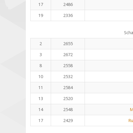
17
2486
19
2336
Scha
2
2655
3
2672
8
2558
10
2532
11
2584
13
2520
14
2548
M
17
2429
Ru