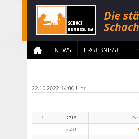
NEWS
ERGEBNISSE
T
22.10.2022 14:00 Uhr
1
2716
Pa
2
2653
J