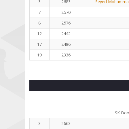
3
2683
Seyed Mohammad
7
2570
8
2576
12
2442
17
2486
19
2336
SK Dop
3
2663