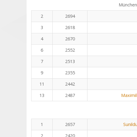
Münchene
2
2694
3
2618
4
2670
6
2552
7
2513
9
2355
11
2442
13
2487
Maximil
1
2657
Sunild
2
2420