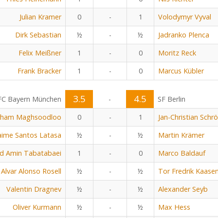
Julian Kramer
0
-
1
Volodymyr Vyval
Dirk Sebastian
½
-
½
Jadranko Plenca
Felix Meißner
1
-
0
Moritz Reck
Frank Bracker
1
-
0
Marcus Kübler
3.5
4.5
FC Bayern München
-
SF Berlin
rham Maghsoodloo
0
-
1
Jan-Christian Schr
aime Santos Latasa
½
-
½
Martin Krämer
 Amin Tabatabaei
1
-
0
Marco Baldauf
Alvar Alonso Rosell
½
-
½
Tor Fredrik Kaase
Valentin Dragnev
½
-
½
Alexander Seyb
Oliver Kurmann
½
-
½
Max Hess