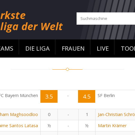
EAMS
DIE LIGA
FRAUEN
LIVE
TOO
FC Bayern München
3.5
-
4.5
SF Berlin
rham Maghsoodloo
0
-
1
Jan-Christian Schr
aime Santos Latasa
½
-
½
Martin Krämer