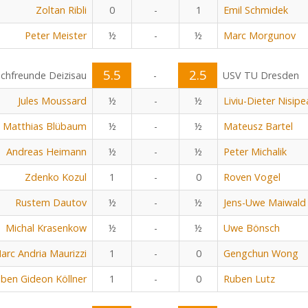
Zoltan Ribli
0
-
1
Emil Schmidek
Peter Meister
½
-
½
Marc Morgunov
5.5
2.5
chfreunde Deizisau
-
USV TU Dresden
Jules Moussard
½
-
½
Liviu-Dieter Nisip
Matthias Blübaum
½
-
½
Mateusz Bartel
Andreas Heimann
½
-
½
Peter Michalik
Zdenko Kozul
1
-
0
Roven Vogel
Rustem Dautov
½
-
½
Jens-Uwe Maiwald
Michal Krasenkow
½
-
½
Uwe Bönsch
arc Andria Maurizzi
1
-
0
Gengchun Wong
ben Gideon Köllner
1
-
0
Ruben Lutz