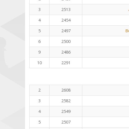
3
2513
4
2454
5
2497
B
6
2500
9
2486
10
2291
2
2608
3
2582
4
2549
5
2507