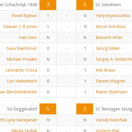
3
5
r Schachclub 1836
-
SC Viernheim
Pavel Eljanov
1
-
0
Yuriy Kryvoruchko
Gawain C B Jones
1
-
0
Anton Korobov
Ivan Saric
½
-
½
Bassem Amin
Sasa Martinovic
0
-
1
Georg Meier
Michael Prusikin
½
-
½
Sergey A. Fedorch
Leonardo Costa
0
-
1
Arik Braun
Lev Yankelevich
0
-
1
Dennis Wagner
ian Berchtenbreiter
0
-
1
Rainer Buhmann
5
3
SV Deggendorf
-
SC Remagen Sinzi
uth Lyna Narayanan
½
-
½
Vassily Ivanchuk
Nikola Sedlak
½
-
½
Vojtech Plat