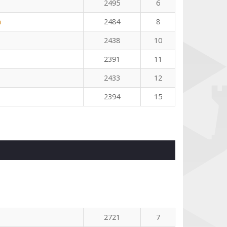
2495
6
n
2484
8
2438
10
2391
11
2433
12
2394
15
2721
7