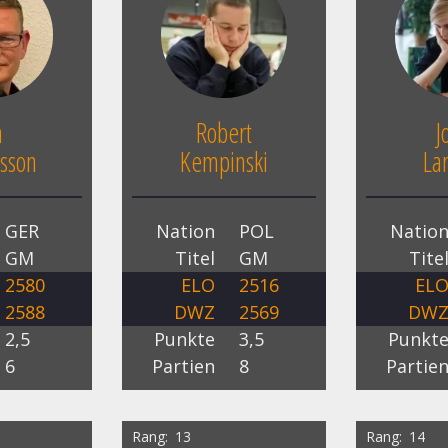
n
Robert
J
sson
Kempinski
La
GER
Nation
POL
Natio
GM
Titel
GM
Tite
2580
ELO
2516
EL
2588
DWZ
2569
DW
2,5
Punkte
3,5
Punkt
6
Partien
8
Partie
Rang
13
Rang
14