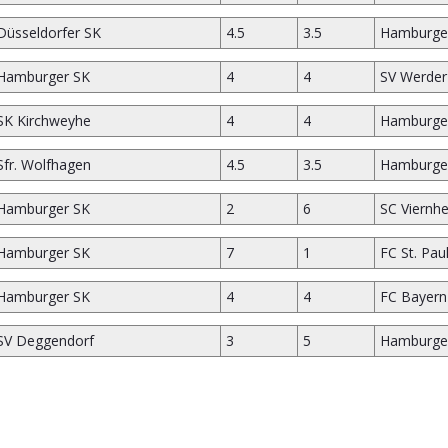
Düsseldorfer SK
4.5
3.5
Hamburge
Hamburger SK
4
4
SV Werde
SK Kirchweyhe
4
4
Hamburge
Sfr. Wolfhagen
4.5
3.5
Hamburge
Hamburger SK
2
6
SC Viernh
Hamburger SK
7
1
FC St. Paul
Hamburger SK
4
4
FC Bayer
SV Deggendorf
3
5
Hamburge