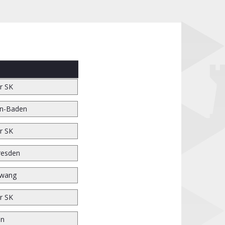
r SK
n-Baden
r SK
resden
wang
r SK
en