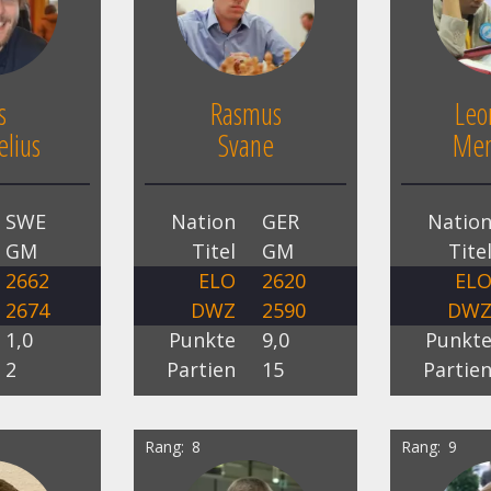
s
Rasmus
Leo
lius
Svane
Men
SWE
Nation
GER
Natio
GM
Titel
GM
Tite
2662
ELO
2620
EL
2674
DWZ
2590
DW
1,0
Punkte
9,0
Punkt
2
Partien
15
Partie
Rang
8
Rang
9