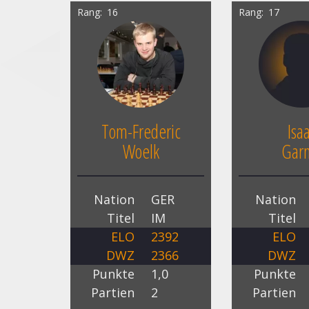
Rang
16
Rang
17
Tom-Frederic
Isa
Woelk
Gar
Nation
GER
Nation
Titel
IM
Titel
ELO
2392
ELO
DWZ
2366
DWZ
Punkte
1,0
Punkte
Partien
2
Partien