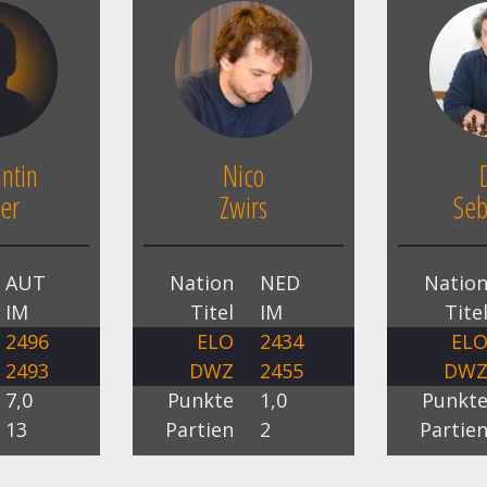
ntin
Nico
er
Zwirs
Seb
AUT
Nation
NED
Natio
IM
Titel
IM
Tite
2496
ELO
2434
EL
2493
DWZ
2455
DW
7,0
Punkte
1,0
Punkt
13
Partien
2
Partie