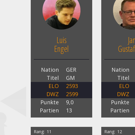
Luis
Ja
Engel
Gustaf
Nation
GER
Nation
Titel
GM
Titel
ELO
2593
ELO
DWZ
2599
DWZ
Punkte
9,0
Punkte
Partien
13
Partien
Rang
11
Rang
12