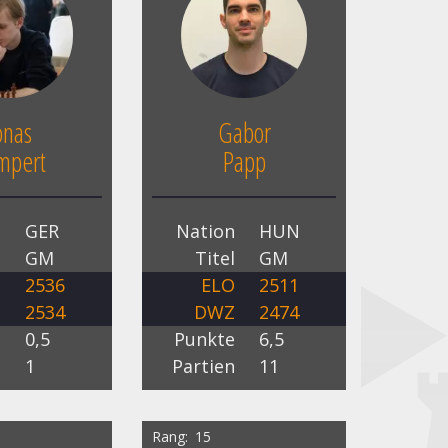
onas
Gabor
mpert
Papp
n
GER
Nation
HUN
l
GM
Titel
GM
O
2536
ELO
2511
Z
2534
DWZ
2474
e
0,5
Punkte
6,5
n
1
Partien
11
Rang
15