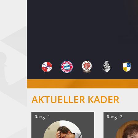
AKTUELLER KADER
Rang
1
Rang
2