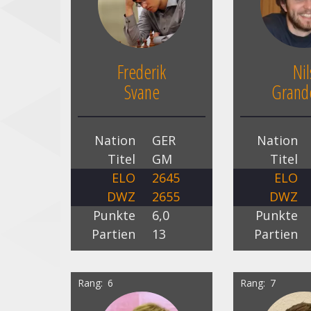
Frederik
Nil
Svane
Grande
Nation
GER
Nation
Titel
GM
Titel
ELO
2645
ELO
DWZ
2655
DWZ
Punkte
6,0
Punkte
Partien
13
Partien
Rang
6
Rang
7