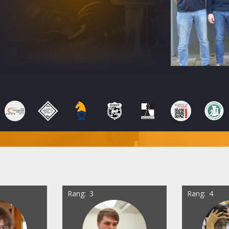
Rang
3
Rang
4