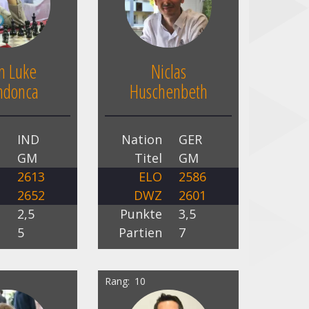
n Luke
Niclas
donca
Huschenbeth
n
IND
Nation
GER
l
GM
Titel
GM
O
2613
ELO
2586
Z
2652
DWZ
2601
e
2,5
Punkte
3,5
n
5
Partien
7
Rang
10