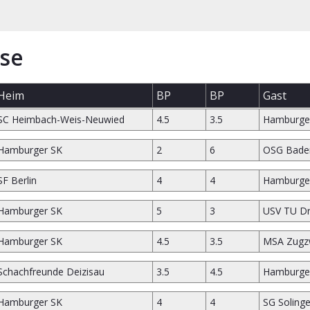
se
Heim
BP
BP
Gast
SC Heimbach-Weis-Neuwied
4.5
3.5
Hamburge
Hamburger SK
2
6
OSG Bade
SF Berlin
4
4
Hamburge
Hamburger SK
5
3
USV TU D
Hamburger SK
4.5
3.5
MSA Zugz
Schachfreunde Deizisau
3.5
4.5
Hamburge
Hamburger SK
4
4
SG Soling