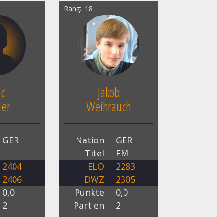
Rang
18
ac
Jakob
ner
Weihrauch
GER
Nation
GER
Titel
FM
2404
ELO
2283
2406
DWZ
2305
0,0
Punkte
0,0
2
Partien
2