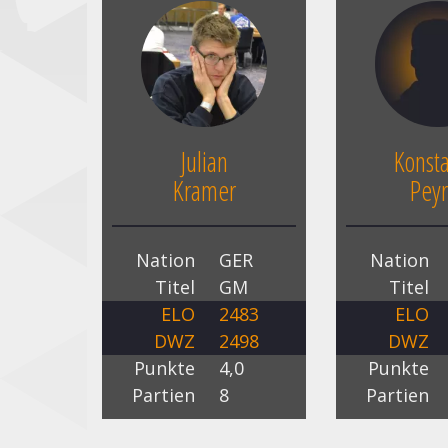
Julian
Konsta
Kramer
Peyr
Nation
GER
Nation
Titel
GM
Titel
ELO
2483
ELO
DWZ
2498
DWZ
Punkte
4,0
Punkte
Partien
8
Partien