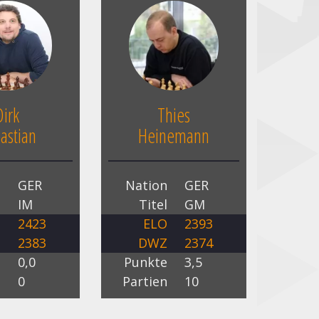
Dirk
Thies
astian
Heinemann
n
GER
Nation
GER
l
IM
Titel
GM
O
2423
ELO
2393
Z
2383
DWZ
2374
e
0,0
Punkte
3,5
n
0
Partien
10