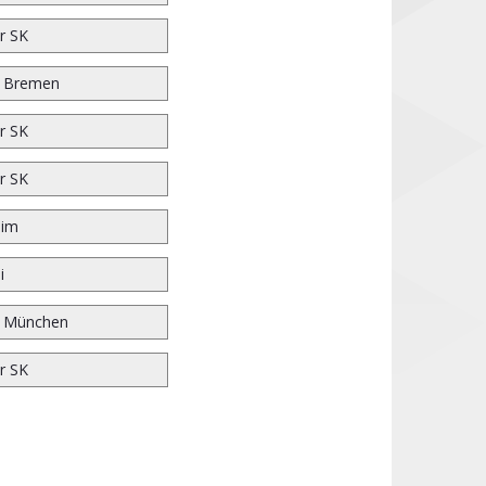
r SK
r Bremen
r SK
r SK
eim
i
n München
r SK