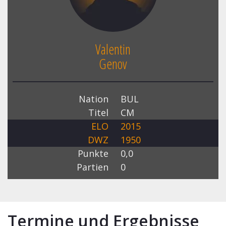
Valentin
Genov
Nation
BUL
Titel
CM
ELO
2015
DWZ
1950
Punkte
0,0
Partien
0
Termine und Ergebnisse