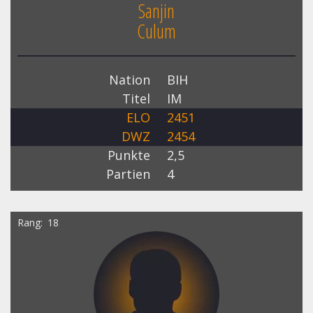
Sanjin
Culum
Nation
BIH
Titel
IM
ELO
2451
DWZ
2454
Punkte
2,5
Partien
4
Rang
18