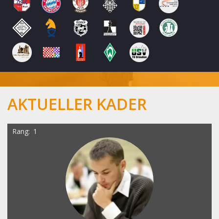
AKTUELLER KADER
Rang
1