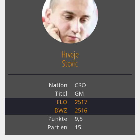
Hrvoje
Stevic
Nation
CRO
Titel
GM
ELO
2517
DWZ
2516
Punkte
9,5
Partien
15