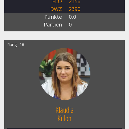
ELO
2356
DWZ
2390
Punkte
0,0
Partien
0
Rang
16
Klaudia
Kulon