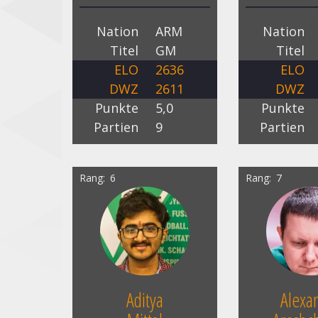
Nation
ARM
Nation
Titel
GM
Titel
ELO
2636
ELO
DWZ
2611
DWZ
Punkte
5,0
Punkte
Partien
9
Partien
Rang
6
Rang
7
Aditya
Alexa