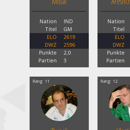
Mittal
Areshc
Nation
IND
Nation
Titel
GM
Titel
ELO
2619
ELO
DWZ
2596
DWZ
Punkte
2,0
Punkte
Partien
3
Partien
Rang
11
Rang
12