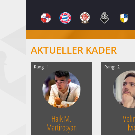
AKTUELLER KADER
Rang
1
Rang
2
Haik M.
Veli
Martirosyan
Ivi