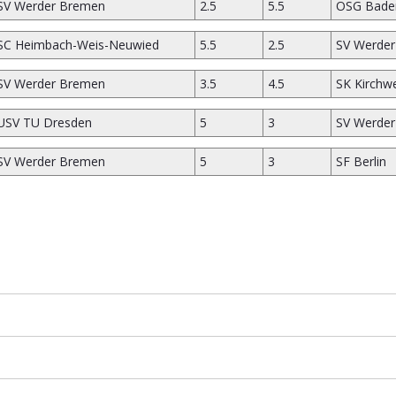
SV Werder Bremen
2.5
5.5
OSG Bade
SC Heimbach-Weis-Neuwied
5.5
2.5
SV Werde
SV Werder Bremen
3.5
4.5
SK Kirchw
USV TU Dresden
5
3
SV Werde
SV Werder Bremen
5
3
SF Berlin