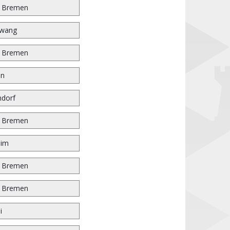
r Bremen
wang
r Bremen
en
dorf
r Bremen
eim
r Bremen
r Bremen
i