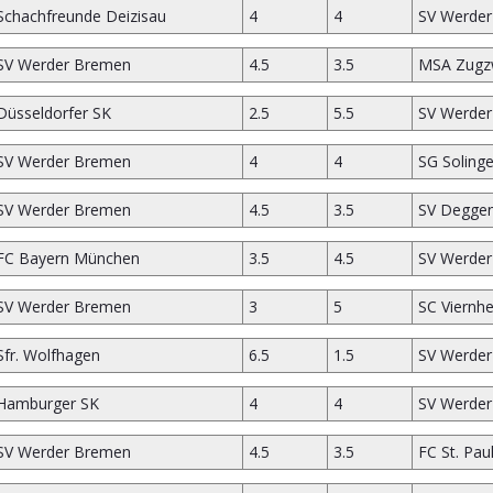
Schachfreunde Deizisau
4
4
SV Werde
SV Werder Bremen
4.5
3.5
MSA Zugz
Düsseldorfer SK
2.5
5.5
SV Werde
SV Werder Bremen
4
4
SG Soling
SV Werder Bremen
4.5
3.5
SV Deggen
FC Bayern München
3.5
4.5
SV Werde
SV Werder Bremen
3
5
SC Viernh
Sfr. Wolfhagen
6.5
1.5
SV Werde
Hamburger SK
4
4
SV Werde
SV Werder Bremen
4.5
3.5
FC St. Paul