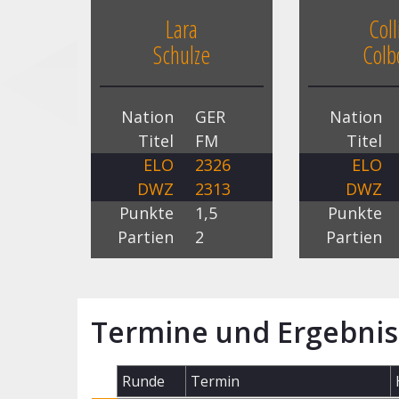
Lara
Coll
Schulze
Col
Nation
GER
Nation
Titel
FM
Titel
ELO
2326
ELO
DWZ
2313
DWZ
Punkte
1,5
Punkte
Partien
2
Partien
Termine und Ergebnis
Runde
Termin