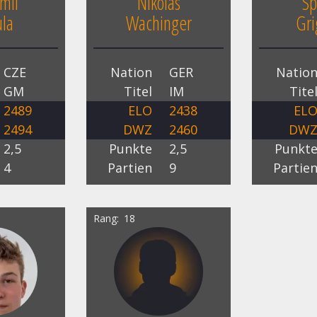
imil
Nikolas
Sp
la
Wachinger
Gri
CZE
Nation
GER
Natio
GM
Titel
IM
Tite
2489
ELO
2438
EL
2494
DWZ
2460
DW
2,5
Punkte
2,5
Punkt
4
Partien
9
Partie
Rang
18