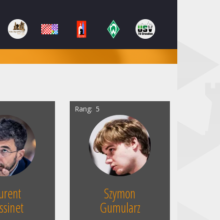
Rang
5
urent
Szymon
ssinet
Gumularz