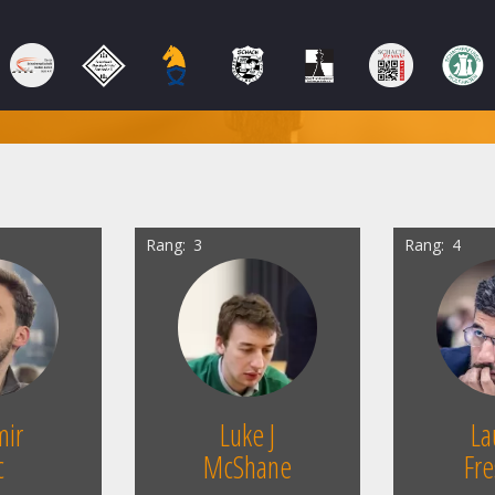
Rang
3
Rang
4
mir
Luke J
La
c
McShane
Fre