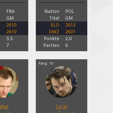
n
FRA
Nation
POL
l
GM
Titel
GM
O
2610
ELO
2613
Z
2610
DWZ
2601
e
3,5
Punkte
2,0
n
7
Partien
6
Rang
10
ahar
Lucas