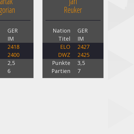
artak
Jari
gorian
Reuker
n
GER
Nation
GER
l
IM
Titel
IM
O
2418
ELO
2427
Z
2400
DWZ
2425
e
2,5
Punkte
3,5
n
6
Partien
7