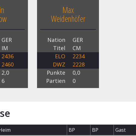
in
Max
bow
Weidenhöfer
GER
Nation
GER
IM
Titel
CM
2436
ELO
2234
2460
DWZ
2228
2,0
Punkte
0,0
6
Partien
0
se
Heim
BP
BP
Gast