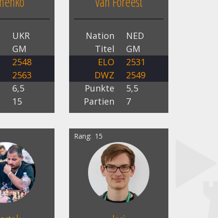
menko
van Foreest
n
UKR
Nation
NED
l
GM
Titel
GM
O
2548
ELO
2531
Z
2563
DWZ
2549
e
6,5
Punkte
5,5
n
15
Partien
7
Rang
15