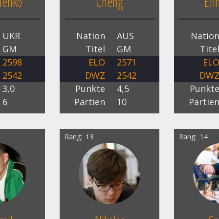
henko
Cheng
Efi
UKR
Nation
AUS
Natio
GM
Titel
GM
Tite
2598
ELO
2571
EL
2542
DWZ
2542
DW
3,0
Punkte
4,5
Punkt
6
Partien
10
Partie
Rang
13
Rang
14