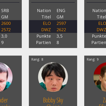
SRB
Nation
ENG
Natio
GM
Titel
GM
Tite
2600
ELO
2597
EL
2572
DWZ
2622
DW
3,0
Punkte
3,5
Punkt
9
Partien
8
Partie
Rang
8
Rang
9
nder
Bobby Sky
Z