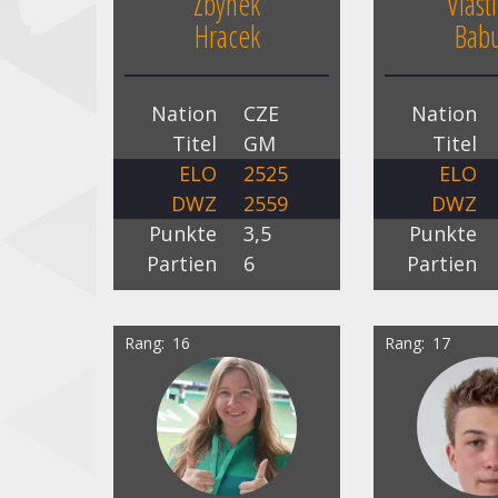
Zbynek
Vlast
Hracek
Babu
Nation
CZE
Nation
Titel
GM
Titel
ELO
2525
ELO
DWZ
2559
DWZ
Punkte
3,5
Punkte
Partien
6
Partien
Rang
16
Rang
17