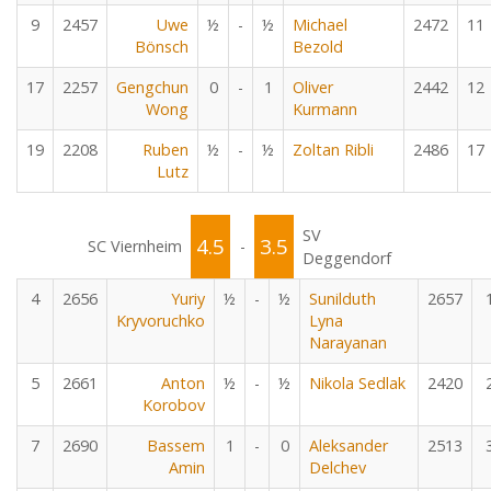
9
2457
Uwe
½
-
½
Michael
2472
11
Bönsch
Bezold
17
2257
Gengchun
0
-
1
Oliver
2442
12
Wong
Kurmann
19
2208
Ruben
½
-
½
Zoltan Ribli
2486
17
Lutz
SV
4.5
3.5
SC Viernheim
-
Deggendorf
4
2656
Yuriy
½
-
½
Sunilduth
2657
Kryvoruchko
Lyna
Narayanan
5
2661
Anton
½
-
½
Nikola Sedlak
2420
Korobov
7
2690
Bassem
1
-
0
Aleksander
2513
Amin
Delchev