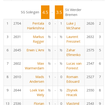
SV Werder
4.5
3.5
SG Solingen
-
Bremen
1
2704
Pentala
0
-
1
Luke J
2626
2
Harikrishna
McShane
3
2631
Markus
½
-
½
Laurent
2632
3
Ragger
Fressinet
6
2645
Erwin L'Ami
½
-
½
Zahar
2575
5
Efimenko
7
2602
Max
½
-
½
Lucas van
2547
6
Warmerdam
Foreest
8
2610
Mads
1
-
0
Romain
2527
7
Andersen
Edouard
9
2644
Loek Van
½
-
½
Zbynek
2550
8
Wely
Hracek
13
2536
Florian
1
-
0
Vlastimil
2543
9