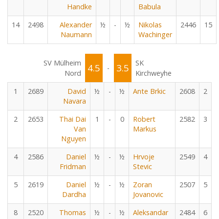
Handke
Babula
14
2498
Alexander
½
-
½
Nikolas
2446
15
Naumann
Wachinger
SV Mülheim
SK
4.5
3.5
-
Nord
Kirchweyhe
1
2689
David
½
-
½
Ante Brkic
2608
2
Navara
2
2653
Thai Dai
1
-
0
Robert
2582
3
Van
Markus
Nguyen
4
2586
Daniel
½
-
½
Hrvoje
2549
4
Fridman
Stevic
5
2619
Daniel
½
-
½
Zoran
2507
5
Dardha
Jovanovic
8
2520
Thomas
½
-
½
Aleksandar
2484
6