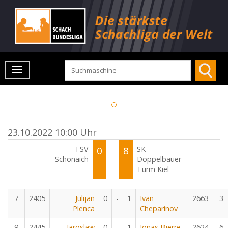
23.10.2022 10:00 Uhr
TSV
0
-
8
SK
Schönaich
Doppelbauer
Turm Kiel
7
2405
Julijan
0
-
1
Ivan
2663
3
Plenca
Cheparinov
9
2445
Jaroslaw
0
-
1
Jonas Bjerre
2624
6