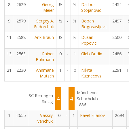
8
2629
Georg
½
-
½
Dalibor
2454
Meier
Stojanovic
9
2579
Sergey A.
½
-
½
Boban
2497
Fedorchuk
Bogosavljevic
11
2588
Arik Braun
½
-
½
Dusan
2500
Popovic
13
2563
Rainer
0
-
1
Gleb Dudin
2486
Buhmann
21
2230
Annmarie
1
-
0
Nikita
2291
1
Mütsch
Kuznecovs
Münchener
SC Remagen
4
4
-
Schachclub
Sinzig
1836
1
2655
Vassily
0
-
1
Pavel Eljanov
2694
Ivanchuk