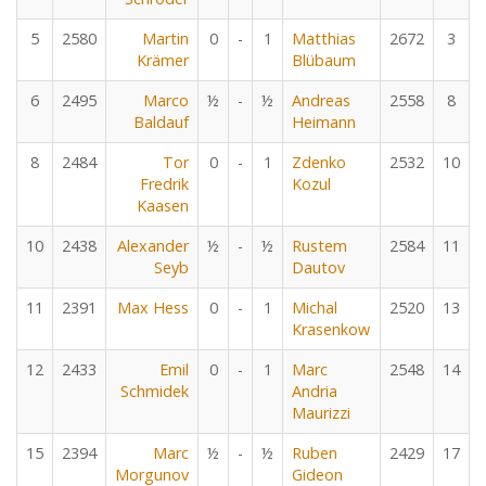
5
2580
Martin
0
-
1
Matthias
2672
3
Krämer
Blübaum
6
2495
Marco
½
-
½
Andreas
2558
8
Baldauf
Heimann
8
2484
Tor
0
-
1
Zdenko
2532
10
Fredrik
Kozul
Kaasen
10
2438
Alexander
½
-
½
Rustem
2584
11
Seyb
Dautov
11
2391
Max Hess
0
-
1
Michal
2520
13
Krasenkow
12
2433
Emil
0
-
1
Marc
2548
14
Schmidek
Andria
Maurizzi
15
2394
Marc
½
-
½
Ruben
2429
17
Morgunov
Gideon