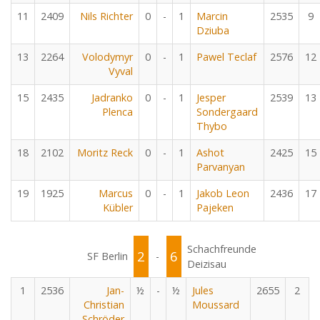
11
2409
Nils Richter
0
-
1
Marcin
2535
9
Dziuba
13
2264
Volodymyr
0
-
1
Pawel Teclaf
2576
12
Vyval
15
2435
Jadranko
0
-
1
Jesper
2539
13
Plenca
Sondergaard
Thybo
18
2102
Moritz Reck
0
-
1
Ashot
2425
15
Parvanyan
19
1925
Marcus
0
-
1
Jakob Leon
2436
17
Kübler
Pajeken
Schachfreunde
2
6
SF Berlin
-
Deizisau
1
2536
Jan-
½
-
½
Jules
2655
2
Christian
Moussard
Schröder