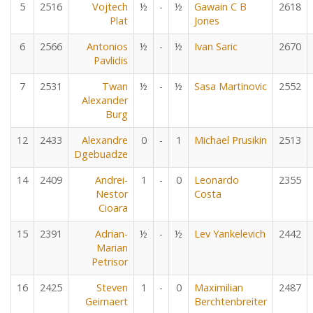
5
2516
Vojtech
½
-
½
Gawain C B
2618
Plat
Jones
6
2566
Antonios
½
-
½
Ivan Saric
2670
Pavlidis
7
2531
Twan
½
-
½
Sasa Martinovic
2552
Alexander
Burg
12
2433
Alexandre
0
-
1
Michael Prusikin
2513
Dgebuadze
14
2409
Andrei-
1
-
0
Leonardo
2355
Nestor
Costa
Cioara
15
2391
Adrian-
½
-
½
Lev Yankelevich
2442
Marian
Petrisor
16
2425
Steven
1
-
0
Maximilian
2487
Geirnaert
Berchtenbreiter