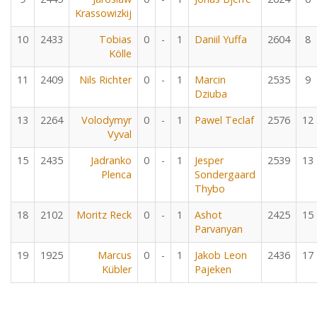
Krassowizkij
10
2433
Tobias
0
-
1
Daniil Yuffa
2604
8
Kölle
11
2409
Nils Richter
0
-
1
Marcin
2535
9
Dziuba
13
2264
Volodymyr
0
-
1
Pawel Teclaf
2576
12
Vyval
15
2435
Jadranko
0
-
1
Jesper
2539
13
Plenca
Sondergaard
Thybo
18
2102
Moritz Reck
0
-
1
Ashot
2425
15
Parvanyan
19
1925
Marcus
0
-
1
Jakob Leon
2436
17
Kübler
Pajeken