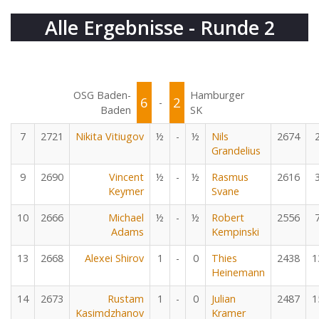
Alle Ergebnisse - Runde 2
OSG Baden-
Hamburger
6
2
-
Baden
SK
7
2721
Nikita Vitiugov
½
-
½
Nils
2674
Grandelius
9
2690
Vincent
½
-
½
Rasmus
2616
Keymer
Svane
10
2666
Michael
½
-
½
Robert
2556
Adams
Kempinski
13
2668
Alexei Shirov
1
-
0
Thies
2438
1
Heinemann
14
2673
Rustam
1
-
0
Julian
2487
1
Kasimdzhanov
Kramer