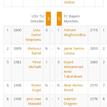
Köllner
USV TU
FC Bayern
3
5
-
Dresden
München
1
2600
Liviu-
0
-
1
Parham
2716
1
Dieter
Maghsoodloo
Nisipeanu
2
2609
Mateusz
½
-
½
Jaime Santos
2653
2
Bartel
Latasa
5
2582
Peter
1
-
0
Seyed
2683
3
Michalik
Mohammad
Amin
Tabatabaei
6
2458
Roven
½
-
½
Alvar Alonso
2570
7
Vogel
Rosell
8
2438
Jens-Uwe
0
-
1
Valentin
2576
8
Maiwald
Dragnev