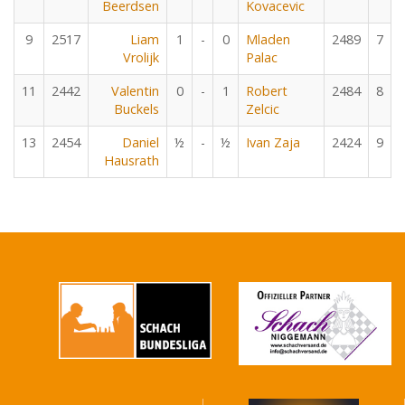
Beerdsen
Kovacevic
9
2517
Liam
1
-
0
Mladen
2489
7
Vrolijk
Palac
11
2442
Valentin
0
-
1
Robert
2484
8
Buckels
Zelcic
13
2454
Daniel
½
-
½
Ivan Zaja
2424
9
Hausrath