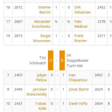
16
2672
Etienne
1
-
0
Dirk
2432
1
Bacrot
Sebastian
17
2667
Alexander
½
-
½
Felix
2378
1
Donchenko
Meißner
19
2615
Sergei
1
-
0
Frank
2311
1
Movsesian
Bracker
SK
TSV
0
8
-
Doppelbauer
Schönaich
Turm Kiel
7
2405
Julijan
0
-
1
Ivan
2663
3
Plenca
Cheparinov
9
2445
Jaroslaw
0
-
1
Jonas Bjerre
2624
6
Krassowizkij
10
2433
Tobias
0
-
1
Daniil Yuffa
2604
8
Kölle