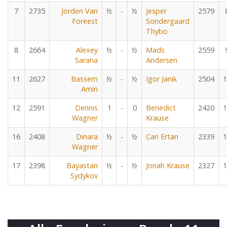
7
2735
Jorden Van
½
-
½
Jesper
2579
Foreest
Sondergaard
Thybo
8
2664
Alexey
½
-
½
Mads
2559
Sarana
Andersen
11
2627
Bassem
½
-
½
Igor Janik
2504
1
Amin
12
2591
Dennis
1
-
0
Benedict
2420
1
Wagner
Krause
16
2408
Dinara
½
-
½
Can Ertan
2339
1
Wagner
17
2398
Bayastan
½
-
½
Jonah Krause
2327
1
Sydykov