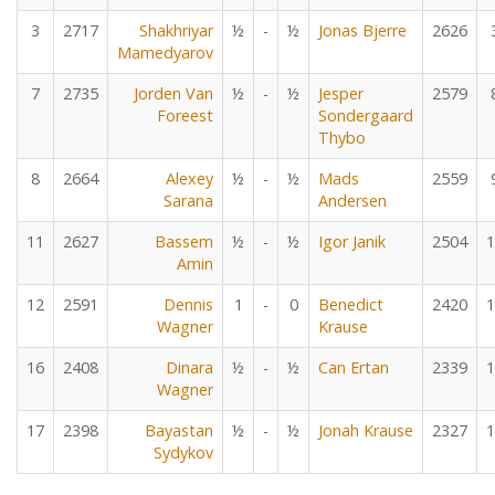
3
2717
Shakhriyar
½
-
½
Jonas Bjerre
2626
Mamedyarov
7
2735
Jorden Van
½
-
½
Jesper
2579
Foreest
Sondergaard
Thybo
8
2664
Alexey
½
-
½
Mads
2559
Sarana
Andersen
11
2627
Bassem
½
-
½
Igor Janik
2504
1
Amin
12
2591
Dennis
1
-
0
Benedict
2420
1
Wagner
Krause
16
2408
Dinara
½
-
½
Can Ertan
2339
1
Wagner
17
2398
Bayastan
½
-
½
Jonah Krause
2327
1
Sydykov