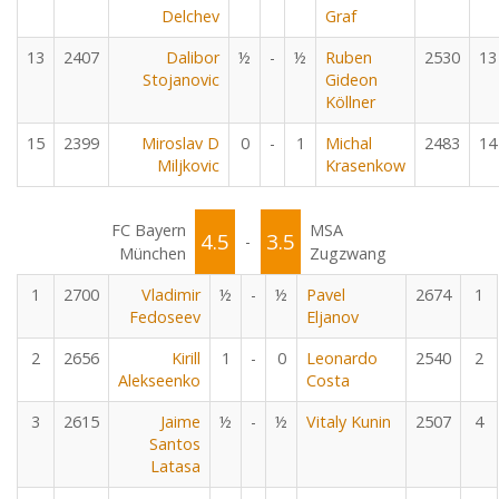
Delchev
Graf
13
2407
Dalibor
½
-
½
Ruben
2530
13
Stojanovic
Gideon
Köllner
15
2399
Miroslav D
0
-
1
Michal
2483
14
Miljkovic
Krasenkow
FC Bayern
MSA
4.5
3.5
-
München
Zugzwang
1
2700
Vladimir
½
-
½
Pavel
2674
1
Fedoseev
Eljanov
2
2656
Kirill
1
-
0
Leonardo
2540
2
Alekseenko
Costa
3
2615
Jaime
½
-
½
Vitaly Kunin
2507
4
Santos
Latasa