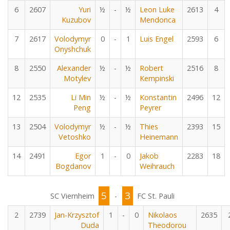
6
2607
Yuri
½
-
½
Leon Luke
2613
4
Kuzubov
Mendonca
7
2617
Volodymyr
0
-
1
Luis Engel
2593
6
Onyshchuk
8
2550
Alexander
½
-
½
Robert
2516
8
Motylev
Kempinski
12
2535
Li Min
½
-
½
Konstantin
2496
12
Peng
Peyrer
13
2504
Volodymyr
½
-
½
Thies
2393
15
Vetoshko
Heinemann
14
2491
Egor
1
-
0
Jakob
2283
18
Bogdanov
Weihrauch
5
3
SC Viernheim
-
FC St. Pauli
2
2739
Jan-Krzysztof
1
-
0
Nikolaos
2635
Duda
Theodorou