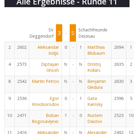
Alle Ergebnisse - Runde 11
SV
Schachfreunde
3
5
-
Deggendorf
Deizisau
2
2602
Aleksandar
0
-
1
Matthias
2694
1
Indjic
Blübaum
4
2573
Diptayan
½
-
½
Dmitrij
2635
2
Ghosh
Kollars
8
2542
Martin Petrov
½
-
½
Benjamin
2630
3
Gledura
9
2536
Egor
0
-
1
Gata
2596
5
Krivoborodov
Kamsky
10
2471
Boban
1
-
0
Rustem
2525
10
Bogosavljevic
Dautov
11
2416
Aleksander
½
-
½
Alexander
2492
12