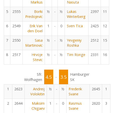
Markus
Nasuta
5
2555
Borki
½
-
½
Lukas
2397
11
Predojevic
Winterberg
6
2549
Erik Van
1
-
0
Sven Tica
2425
12
den Doel
7
2550
Sasa
½
-
½
Yevgeniy
2512
15
Martinovic
Roshka
8
2517
Hrvoje
½
-
½
Tim Ronge
2331
16
Stevic
Sfr.
Hamburger
4.5
3.5
-
Wolfhagen
SK
1
2623
Andreij
½
-
½
Frederik
2645
1
Volokitin
Svane
2
2644
Maksim
1
-
0
Rasmus
2620
3
Chigaev
Svane