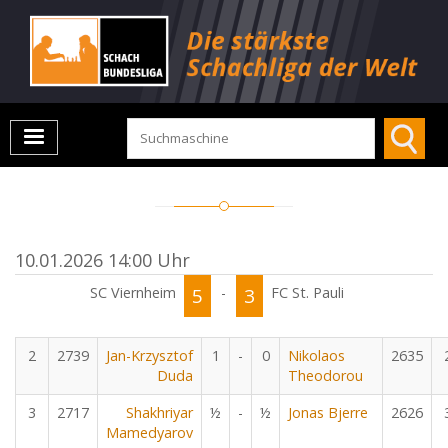
10.01.2026 14:00 Uhr
SC Viernheim
5
-
3
FC St. Pauli
2
2739
Jan-Krzysztof
1
-
0
Nikolaos
2635
Duda
Theodorou
3
2717
Shakhriyar
½
-
½
Jonas Bjerre
2626
Mamedyarov