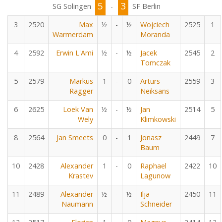
5
3
SG Solingen
-
SF Berlin
3
2520
Max
½
-
½
Wojciech
2525
1
Warmerdam
Moranda
4
2592
Erwin L'Ami
½
-
½
Jacek
2545
2
Tomczak
5
2579
Markus
1
-
0
Arturs
2559
3
Ragger
Neiksans
6
2625
Loek Van
½
-
½
Jan
2514
5
Wely
Klimkowski
8
2564
Jan Smeets
0
-
1
Jonasz
2449
7
Baum
10
2428
Alexander
1
-
0
Raphael
2422
10
Krastev
Lagunow
11
2489
Alexander
½
-
½
Ilja
2450
11
Naumann
Schneider