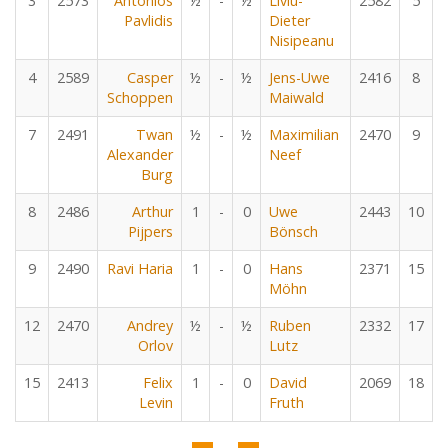
3
2573
Antonios
½
-
½
Liviu-
2582
5
Pavlidis
Dieter
Nisipeanu
4
2589
Casper
½
-
½
Jens-Uwe
2416
8
Schoppen
Maiwald
7
2491
Twan
½
-
½
Maximilian
2470
9
Alexander
Neef
Burg
8
2486
Arthur
1
-
0
Uwe
2443
10
Pijpers
Bönsch
9
2490
Ravi Haria
1
-
0
Hans
2371
15
Möhn
12
2470
Andrey
½
-
½
Ruben
2332
17
Orlov
Lutz
15
2413
Felix
1
-
0
David
2069
18
Levin
Fruth