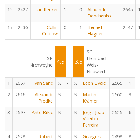
15
2427
Jari Reuker
1
-
0
Alexander
2645
Donchenko
17
2436
Collin
0
-
1
Bennet
2447
Colbow
Hagner
SC
SK
Heimbach-
4.5
3.5
-
Kirchweyhe
Weis-
Neuwied
1
2657
Ivan Saric
½
-
½
Leon Livaic
2565
1
2
2616
Alexandr
½
-
½
Martin
2560
3
Predke
Krämer
3
2597
Ante Brkic
½
-
½
Jorge Joao
2525
6
Viterbo
Ferreira
4
2528
Robert
½
-
½
Grzegorz
2498
8