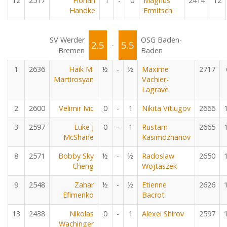
12
2517
Florian
1
-
0
Magnus
2414
12
Handke
Ermitsch
SV Werder
OSG Baden-
2.5
5.5
-
Bremen
Baden
1
2636
Haik M.
½
-
½
Maxime
2717
Martirosyan
Vachier-
Lagrave
2
2600
Velimir Ivic
0
-
1
Nikita Vitiugov
2666
3
2597
Luke J
0
-
1
Rustam
2665
McShane
Kasimdzhanov
8
2571
Bobby Sky
½
-
½
Radoslaw
2650
Cheng
Wojtaszek
9
2548
Zahar
½
-
½
Etienne
2626
Efimenko
Bacrot
13
2438
Nikolas
0
-
1
Alexei Shirov
2597
Wachinger