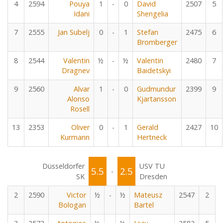
4
2594
Pouya
1
-
0
David
2507
5
Idani
Shengelia
7
2555
Jan Subelj
0
-
1
Stefan
2475
6
Bromberger
8
2544
Valentin
½
-
½
Valentin
2480
7
Dragnev
Baidetskyi
9
2560
Alvar
1
-
0
Gudmundur
2399
9
Alonso
Kjartansson
Rosell
13
2353
Oliver
0
-
1
Gerald
2427
10
Kurmann
Hertneck
Düsseldorfer
USV TU
5.5
2.5
-
SK
Dresden
2
2590
Victor
½
-
½
Mateusz
2547
2
Bologan
Bartel