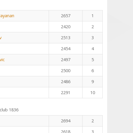
rayanan
2657
1
2420
2
v
2513
3
2454
4
vic
2497
5
2500
6
2486
9
2291
10
club 1836
2694
2
2618
3