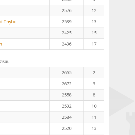
2576
12
rd Thybo
2539
13
2425
15
n
2436
17
zisau
2655
2
2672
3
2558
8
2532
10
2584
11
2520
13