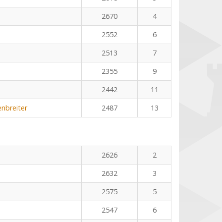
2670
4
2552
6
2513
7
2355
9
2442
11
enbreiter
2487
13
n
2626
2
2632
3
2575
5
2547
6