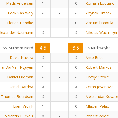
Mads Andersen
1
-
0
Romain Edouard
Loek Van Wely
½
-
½
Zbynek Hracek
Florian Handke
1
-
0
Vlastimil Babula
lexander Naumann
½
-
½
Nikolas Wachinger
4.5
3.5
SV Mülheim Nord
-
SK Kirchweyhe
David Navara
½
-
½
Ante Brkic
hai Dai Van Nguyen
1
-
0
Robert Markus
Daniel Fridman
½
-
½
Hrvoje Stevic
Daniel Dardha
½
-
½
Zoran Jovanovic
Thomas Beerdsen
½
-
½
Aleksandar Kovace
Liam Vrolijk
1
-
0
Mladen Palac
Valentin Buckels
0
-
1
Robert Zelcic