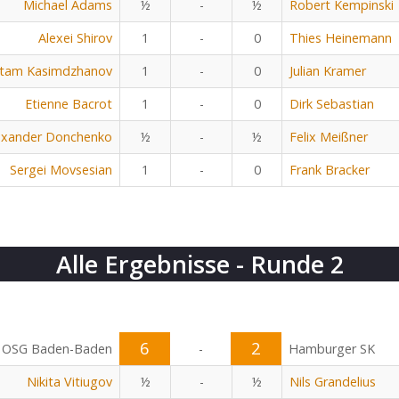
Michael Adams
½
-
½
Robert Kempinski
Alexei Shirov
1
-
0
Thies Heinemann
tam Kasimdzhanov
1
-
0
Julian Kramer
Etienne Bacrot
1
-
0
Dirk Sebastian
exander Donchenko
½
-
½
Felix Meißner
Sergei Movsesian
1
-
0
Frank Bracker
Alle Ergebnisse - Runde 2
6
2
OSG Baden-Baden
-
Hamburger SK
Nikita Vitiugov
½
-
½
Nils Grandelius