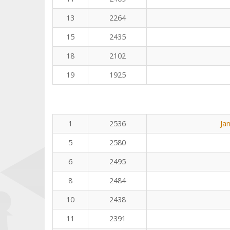
13
2264
15
2435
18
2102
19
1925
1
2536
Ja
5
2580
6
2495
8
2484
10
2438
11
2391