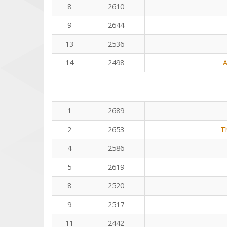
8
2610
9
2644
13
2536
14
2498
A
1
2689
2
2653
T
4
2586
5
2619
8
2520
9
2517
11
2442