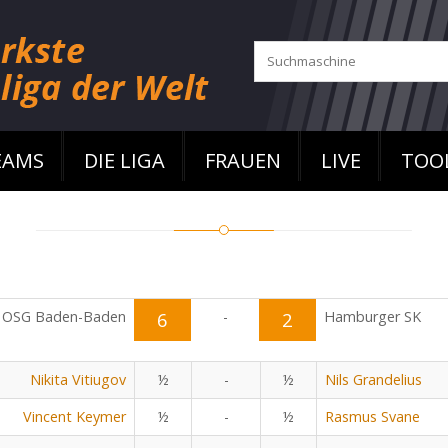
EAMS
DIE LIGA
FRAUEN
LIVE
TOO
OSG Baden-Baden
6
-
2
Hamburger SK
Nikita Vitiugov
½
-
½
Nils Grandelius
Vincent Keymer
½
-
½
Rasmus Svane