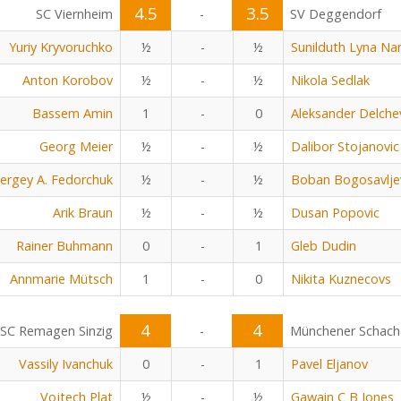
4.5
3.5
SC Viernheim
-
SV Deggendorf
Yuriy Kryvoruchko
½
-
½
Sunilduth Lyna Na
Anton Korobov
½
-
½
Nikola Sedlak
Bassem Amin
1
-
0
Aleksander Delche
Georg Meier
½
-
½
Dalibor Stojanovic
ergey A. Fedorchuk
½
-
½
Boban Bogosavlje
Arik Braun
½
-
½
Dusan Popovic
Rainer Buhmann
0
-
1
Gleb Dudin
Annmarie Mütsch
1
-
0
Nikita Kuznecovs
4
4
SC Remagen Sinzig
-
Münchener Schach
Vassily Ivanchuk
0
-
1
Pavel Eljanov
Vojtech Plat
½
-
½
Gawain C B Jones