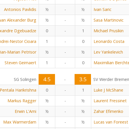
Antonios Pavlidis
½
-
½
Ivan Saric
an Alexander Burg
½
-
½
Sasa Martinovic
exandre Dgebuadze
0
-
1
Michael Prusikin
ndrei-Nestor Cioara
1
-
0
Leonardo Costa
ian-Marian Petrisor
½
-
½
Lev Yankelevich
Steven Geirnaert
1
-
0
Maximilian Bercht
4.5
3.5
SG Solingen
-
SV Werder Breme
Pentala Harikrishna
0
-
1
Luke J McShane
Markus Ragger
½
-
½
Laurent Fressinet
Erwin L'Ami
½
-
½
Zahar Efimenko
Max Warmerdam
½
-
½
Lucas van Foreest