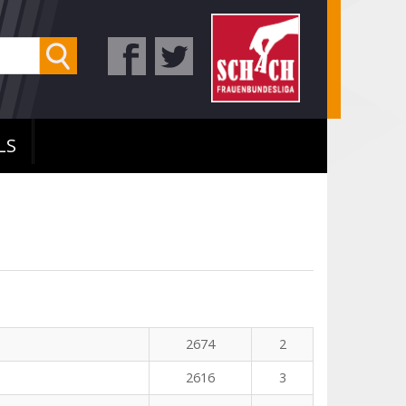
LS
2674
2
2616
3