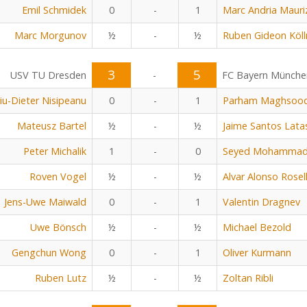
Emil Schmidek
0
-
1
Marc Andria Mauri
Marc Morgunov
½
-
½
Ruben Gideon Köll
3
5
USV TU Dresden
-
FC Bayern Münche
viu-Dieter Nisipeanu
0
-
1
Parham Maghsoo
Mateusz Bartel
½
-
½
Jaime Santos Lata
Peter Michalik
1
-
0
Seyed Mohammad 
Roven Vogel
½
-
½
Alvar Alonso Rosel
Jens-Uwe Maiwald
0
-
1
Valentin Dragnev
Uwe Bönsch
½
-
½
Michael Bezold
Gengchun Wong
0
-
1
Oliver Kurmann
Ruben Lutz
½
-
½
Zoltan Ribli