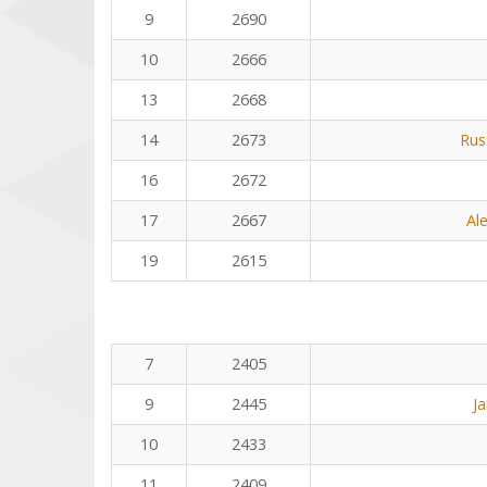
9
2690
10
2666
13
2668
14
2673
Rus
16
2672
17
2667
Al
19
2615
7
2405
9
2445
J
10
2433
11
2409