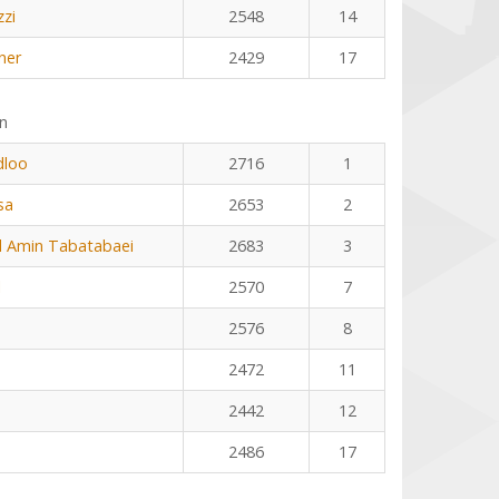
zzi
2548
14
ner
2429
17
n
dloo
2716
1
sa
2653
2
Amin Tabatabaei
2683
3
l
2570
7
2576
8
2472
11
2442
12
2486
17