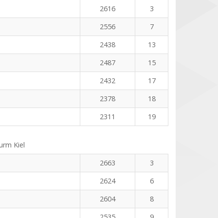
2616
3
2556
7
2438
13
2487
15
2432
17
2378
18
2311
19
rm Kiel
2663
3
2624
6
2604
8
2535
9