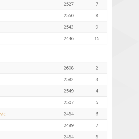
2527
7
2550
8
2543
9
2446
15
2608
2
2582
3
2549
4
2507
5
vic
2484
6
2489
7
2484
8