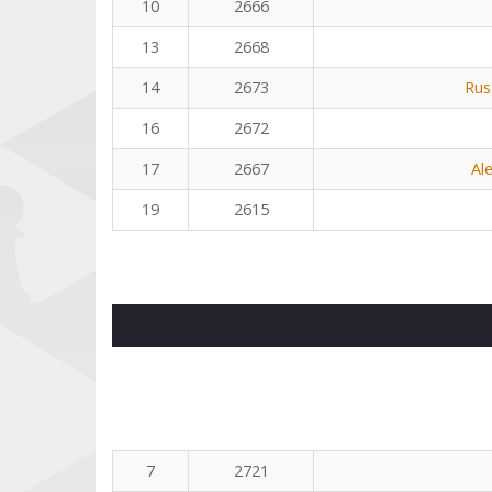
10
2666
13
2668
14
2673
Rus
16
2672
17
2667
Al
19
2615
7
2721