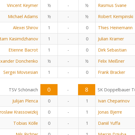
Vincent Keymer
½
-
½
Rasmus Svane
Michael Adams
½
-
½
Robert Kempinski
Alexei Shirov
1
-
0
Thies Heinemann
tam Kasimdzhanov
1
-
0
Julian Kramer
Etienne Bacrot
1
-
0
Dirk Sebastian
exander Donchenko
½
-
½
Felix Meißner
Sergei Movsesian
1
-
0
Frank Bracker
0
8
TSV Schönaich
-
SK Doppelbauer Tu
Julijan Plenca
0
-
1
Ivan Cheparinov
aroslaw Krassowizkij
0
-
1
Jonas Bjerre
Tobias Kölle
0
-
1
Daniil Yuffa
Nils Richter
0
-
1
Marcin Dziuba