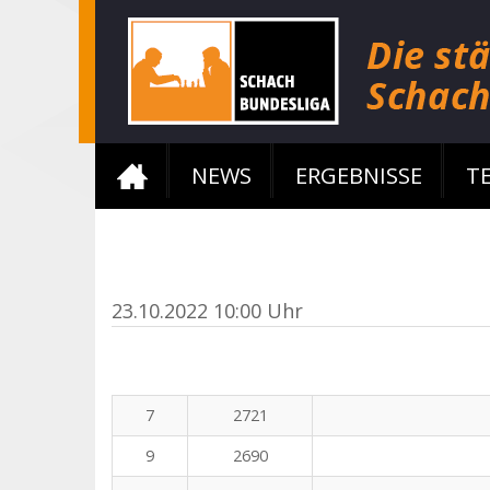
NEWS
ERGEBNISSE
T
23.10.2022 10:00 Uhr
7
2721
9
2690