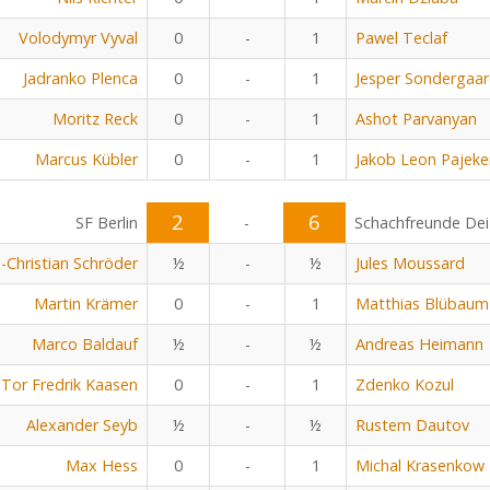
Volodymyr Vyval
0
-
1
Pawel Teclaf
Jadranko Plenca
0
-
1
Jesper Sondergaa
Moritz Reck
0
-
1
Ashot Parvanyan
Marcus Kübler
0
-
1
Jakob Leon Pajeke
2
6
SF Berlin
-
Schachfreunde Dei
n-Christian Schröder
½
-
½
Jules Moussard
Martin Krämer
0
-
1
Matthias Blübaum
Marco Baldauf
½
-
½
Andreas Heimann
Tor Fredrik Kaasen
0
-
1
Zdenko Kozul
Alexander Seyb
½
-
½
Rustem Dautov
Max Hess
0
-
1
Michal Krasenkow