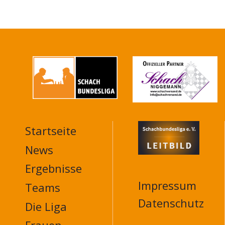
Startseite
MAIN
NAVIGATION
News
FOOTER
Ergebnisse
Impressum
Teams
Datenschutz
Die Liga