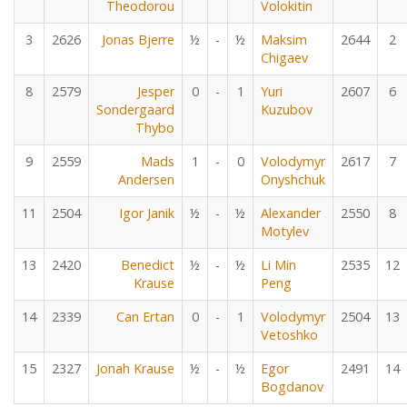
Theodorou
Volokitin
3
2626
Jonas Bjerre
½
-
½
Maksim
2644
2
Chigaev
8
2579
Jesper
0
-
1
Yuri
2607
6
Sondergaard
Kuzubov
Thybo
9
2559
Mads
1
-
0
Volodymyr
2617
7
Andersen
Onyshchuk
11
2504
Igor Janik
½
-
½
Alexander
2550
8
Motylev
13
2420
Benedict
½
-
½
Li Min
2535
12
Krause
Peng
14
2339
Can Ertan
0
-
1
Volodymyr
2504
13
Vetoshko
15
2327
Jonah Krause
½
-
½
Egor
2491
14
Bogdanov