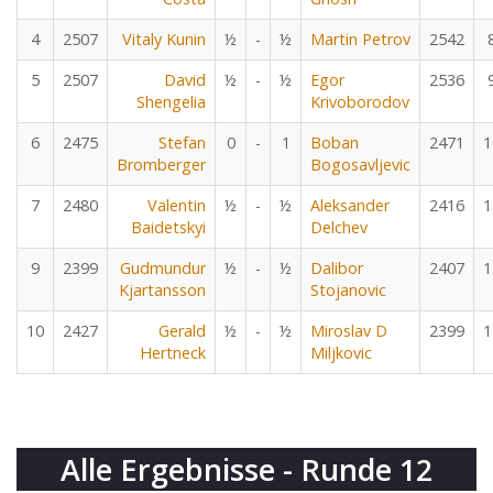
4
2507
Vitaly Kunin
½
-
½
Martin Petrov
2542
5
2507
David
½
-
½
Egor
2536
Shengelia
Krivoborodov
6
2475
Stefan
0
-
1
Boban
2471
1
Bromberger
Bogosavljevic
7
2480
Valentin
½
-
½
Aleksander
2416
1
Baidetskyi
Delchev
9
2399
Gudmundur
½
-
½
Dalibor
2407
1
Kjartansson
Stojanovic
10
2427
Gerald
½
-
½
Miroslav D
2399
1
Hertneck
Miljkovic
Alle Ergebnisse - Runde 12