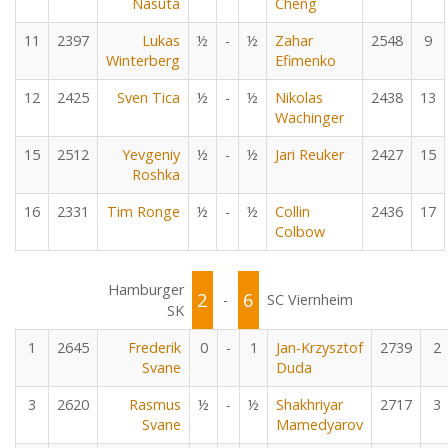
Nasuta
Cheng
11
2397
Lukas
½
-
½
Zahar
2548
9
Winterberg
Efimenko
12
2425
Sven Tica
½
-
½
Nikolas
2438
13
Wachinger
15
2512
Yevgeniy
½
-
½
Jari Reuker
2427
15
Roshka
16
2331
Tim Ronge
½
-
½
Collin
2436
17
Colbow
Hamburger
2
6
-
SC Viernheim
SK
1
2645
Frederik
0
-
1
Jan-Krzysztof
2739
2
Svane
Duda
3
2620
Rasmus
½
-
½
Shakhriyar
2717
3
Svane
Mamedyarov