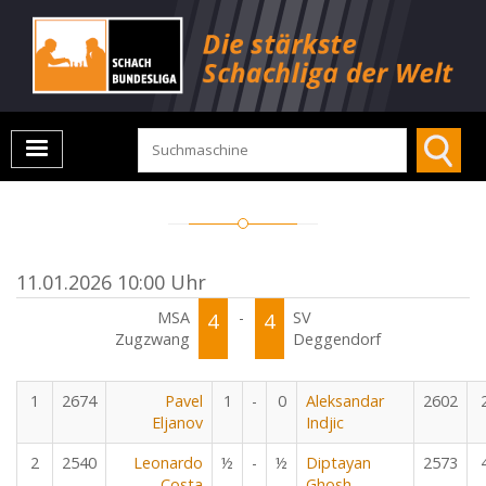
11.01.2026 10:00 Uhr
MSA
4
-
4
SV
Zugzwang
Deggendorf
1
2674
Pavel
1
-
0
Aleksandar
2602
Eljanov
Indjic
2
2540
Leonardo
½
-
½
Diptayan
2573
Costa
Ghosh