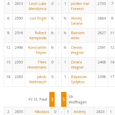
4
2613
Leon Luke
0
-
1
Jorden Van
2735
7
Mendonca
Foreest
6
2593
Luis Engel
½
-
½
Alexey
2664
8
Sarana
8
2516
Robert
½
-
½
Bassem
2627
11
Kempinski
Amin
12
2496
Konstantin
½
-
½
Dennis
2591
12
Peyrer
Wagner
15
2393
Thies
0
-
1
Dinara
2408
16
Heinemann
Wagner
18
2283
Jakob
0
-
1
Bayastan
2398
17
Weihrauch
Sydykov
Sfr.
3
5
FC St. Pauli
-
Wolfhagen
2
2635
Nikolaos
0
-
1
Andreij
2623
1