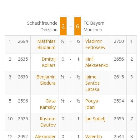
Schachfreunde
FC Bayern
2
6
-
Deizisau
München
1
2694
Matthias
½
-
½
Vladimir
2700
1
Blübaum
Fedoseev
2
2635
Dmitrij
0
-
1
Kirill
2656
2
Kollars
Alekseenko
3
2630
Benjamin
½
-
½
Jaime
2615
3
Gledura
Santos
Latasa
5
2596
Gata
½
-
½
Pouya
2594
4
Kamsky
Idani
10
2525
Rustem
0
-
1
Jan Subelj
2555
7
Dautov
12
2492
Alexander
0
-
1
Valentin
2544
8