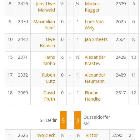
8
2416
Jens-Uwe
½
-
½
Markus
2579
5
Maiwald
Ragger
9
2470
Maximilian
0
-
1
Loek Van
2625
6
Neef
Wely
10
2443
Uwe
0
-
1
Jan Smeets
2564
8
Bönsch
15
2371
Hans
½
-
½
Alexander
2428
10
Möhn
Krastev
17
2332
Ruben
0
-
1
Alexander
2489
11
Lutz
Naumann
18
2069
David
0
-
1
Florian
2517
12
Fruth
Handke
Düsseldorfer
5
3
SF Berlin
-
SK
1
2525
Wojciech
½
-
½
Victor
2590
2