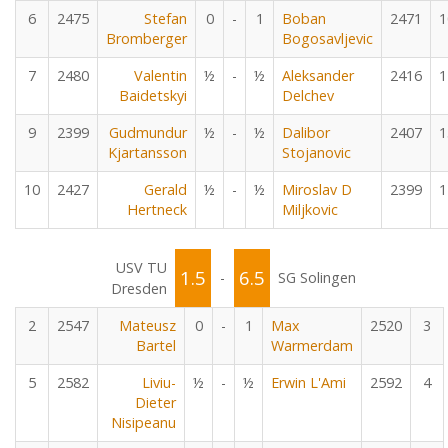
6
2475
Stefan
0
-
1
Boban
2471
1
Bromberger
Bogosavljevic
7
2480
Valentin
½
-
½
Aleksander
2416
1
Baidetskyi
Delchev
9
2399
Gudmundur
½
-
½
Dalibor
2407
1
Kjartansson
Stojanovic
10
2427
Gerald
½
-
½
Miroslav D
2399
1
Hertneck
Miljkovic
USV TU
1.5
6.5
-
SG Solingen
Dresden
2
2547
Mateusz
0
-
1
Max
2520
3
Bartel
Warmerdam
5
2582
Liviu-
½
-
½
Erwin L'Ami
2592
4
Dieter
Nisipeanu