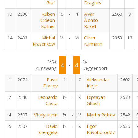
Graf
Dragnev
13
2530
Ruben
0
-
1
Alvar
2560
9
Gideon
Alonso
Köllner
Rosell
14
2483
Michal
½
-
½
Oliver
2353
13
Krasenkow
Kurmann
MSA
SV
4
4
-
Zugzwang
Deggendorf
1
2674
Pavel
1
-
0
Aleksandar
2602
Eljanov
Indjic
2
2540
Leonardo
½
-
½
Diptayan
2573
Costa
Ghosh
4
2507
Vitaly Kunin
½
-
½
Martin Petrov
2542
5
2507
David
½
-
½
Egor
2536
Shengelia
Krivoborodov