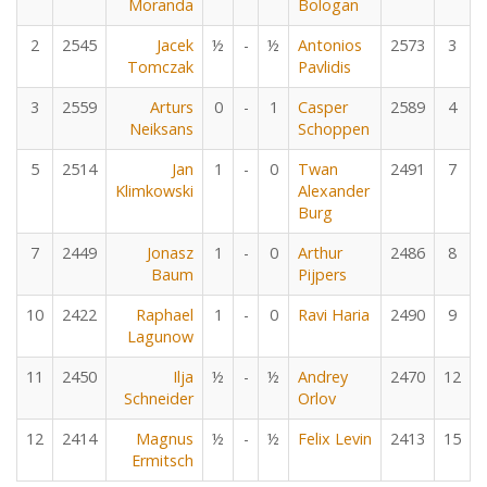
Moranda
Bologan
2
2545
Jacek
½
-
½
Antonios
2573
3
Tomczak
Pavlidis
3
2559
Arturs
0
-
1
Casper
2589
4
Neiksans
Schoppen
5
2514
Jan
1
-
0
Twan
2491
7
Klimkowski
Alexander
Burg
7
2449
Jonasz
1
-
0
Arthur
2486
8
Baum
Pijpers
10
2422
Raphael
1
-
0
Ravi Haria
2490
9
Lagunow
11
2450
Ilja
½
-
½
Andrey
2470
12
Schneider
Orlov
12
2414
Magnus
½
-
½
Felix Levin
2413
15
Ermitsch