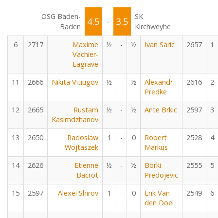
OSG Baden-
SK
4.5
3.5
-
Baden
Kirchweyhe
6
2717
Maxime
½
-
½
Ivan Saric
2657
1
Vachier-
Lagrave
11
2666
Nikita Vitiugov
½
-
½
Alexandr
2616
2
Predke
12
2665
Rustam
½
-
½
Ante Brkic
2597
3
Kasimdzhanov
13
2650
Radoslaw
1
-
0
Robert
2528
4
Wojtaszek
Markus
14
2626
Etienne
½
-
½
Borki
2555
5
Bacrot
Predojevic
15
2597
Alexei Shirov
1
-
0
Erik Van
2549
6
den Doel