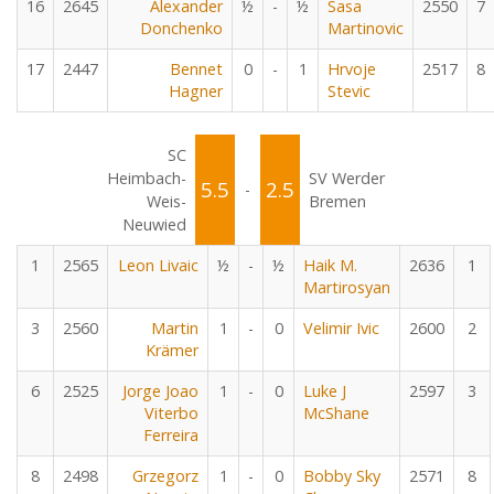
16
2645
Alexander
½
-
½
Sasa
2550
7
Donchenko
Martinovic
17
2447
Bennet
0
-
1
Hrvoje
2517
8
Hagner
Stevic
SC
Heimbach-
SV Werder
5.5
2.5
-
Weis-
Bremen
Neuwied
1
2565
Leon Livaic
½
-
½
Haik M.
2636
1
Martirosyan
3
2560
Martin
1
-
0
Velimir Ivic
2600
2
Krämer
6
2525
Jorge Joao
1
-
0
Luke J
2597
3
Viterbo
McShane
Ferreira
8
2498
Grzegorz
1
-
0
Bobby Sky
2571
8